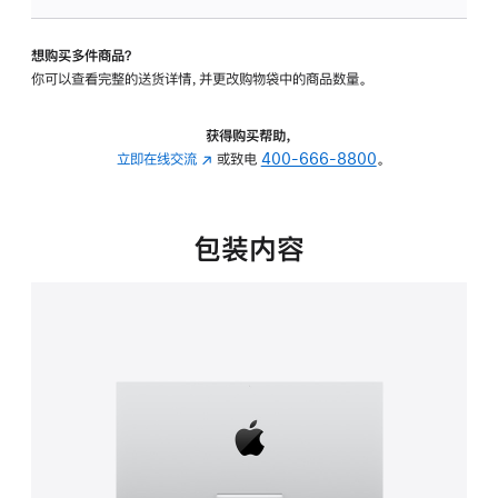
可
调
想购买多件商品？
倾
你可以查看完整的送货详情，并更改购物袋中的商品数量。
斜
度
的
获得购买帮助，
支
立即在线交流
(在
或致电
400-666-8800
。
架
新
的
窗
分
口
包装内容
期
中
付
打
款
开)
选
项)