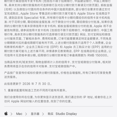
期付款方案由信用卡发卡机构 (包括但不限于招商银行、中国建设银行、中国工商银行
等，具体支持分期付款服务的可选择银行及对应分期付款方案请见付款页面)、蚂蚁金服
(花呗) 以及微信分付面向符合条件的中国大陆居民提供。部分银行会要求你通过支付
宝完成购买。Apple Store 零售店的分期付款方案可能与 Apple Store 在线商店不
同，请到店咨询 Specialist 专家。所有银行信用卡分期均需经你的信用卡发卡机构批
准；对于花呗分期，需经蚂蚁金服批准；对于微信分付分期，需经微信分付批准。如果你选
择的分期付款方案未获得信用卡发卡机构、蚂蚁金服或微信分付的批准，Apple 将不会
被告知原因。请参阅信用卡发卡机构 (包括但不限于招商银行、中国建设银行、中国工商
银行等，具体支持分期付款服务的可选择银行请见付款页面) 网站、支付宝网站和微信
分付服务页面，了解相关条件、费用和收费。订单可能需要满足特定金额要求，不同免息
分期期数对应的最低限额可能有所不同。上述分期付款服务只适用于个人消费者。企业
和教育机构客户、企业员工购买计划 (EPP) 和 Apple 员工购买计划 (EPP) 适用的分
期付款方案可能与上述方案不同，详情请参见教育商店、EPP 在线商店和企业商店。公
司信用卡无资格申请分期。招商银行分期付款单笔订单最高限额为 RMB 150000。
当商品有货并/或发货时，购物金额将计入你的信用卡、支付宝或微信分付账单。相关财
务费用将显示在你的信用卡对账单、支付宝或微信账户中。
产品按广告宣传价或标价提供分期付款服务。价格包含增值税。所有订单均可享受免费
送货服务。
此信息更新于 2026 年 7 月 30 日。
1. 重量依配置和制造工艺的不同而可能有所差异。
我们会使用你所在位置，为你更快显示送货选项。我们通过你的 IP 地址，或者你在上次
访问 Apple 网站时输入的位置信息，找到了你的位置。
Mac
显示器
购买 Studio Display