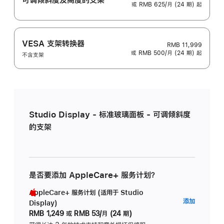
或 RMB 625/月 (24 期) 起
VESA 支架转换器
RMB 11,999
或 RMB 500/月 (24 期) 起
不含支架
Studio Display - 标准玻璃面板 - 可调倾斜度
的支架
是否要添加 AppleCare+ 服务计划？
AppleCare+ 服务计划 (适用于 Studio
AppleC
添加
Display)
服
RMB 1,249
或
RMB 53/月 (24 期)