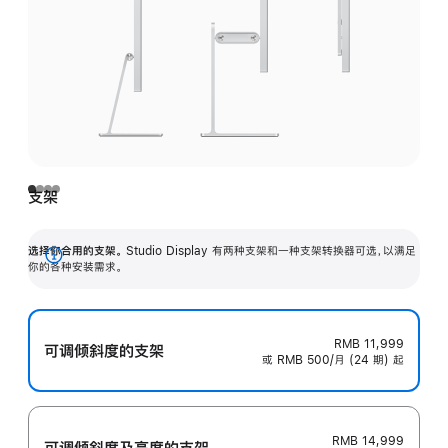
支架
选择你合用的支架。
Studio Display 有两种支架和一种支架转换器可选，以满足
展
你的各种安装需求。
开
RMB 11,999
可调倾斜度的支架
或 RMB 500/月 (24 期) 起
RMB 14,999
可调倾斜度及高‍度的支‍架