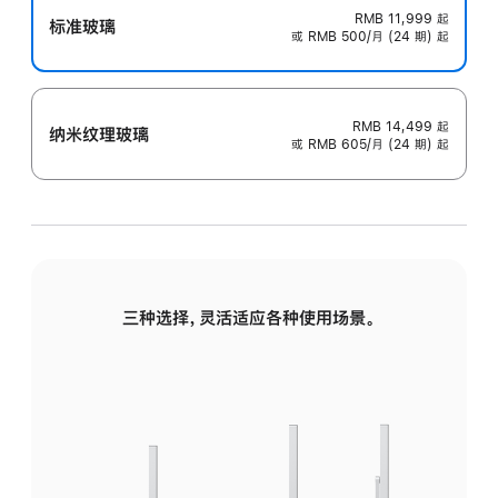
RMB 11,999
起
标准玻璃
或 RMB 500/月 (24 期) 起
RMB 14,499
起
纳米纹理玻璃
或 RMB 605/月 (24 期) 起
三种选择，灵活适应各种使用场景。
标