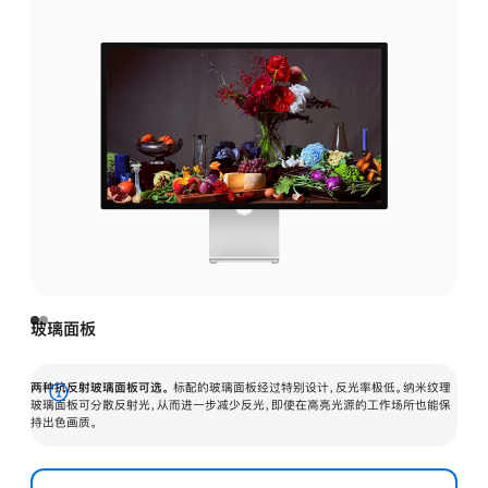
玻璃面板
两种抗反射玻璃面板可选。
标配的玻璃面板经过特别设计，反光率极低。纳米纹理
展
玻璃面板可分散反射光，从而进一步减少反光，即使在高亮光源的工作场所也能保
持出色画质。
开