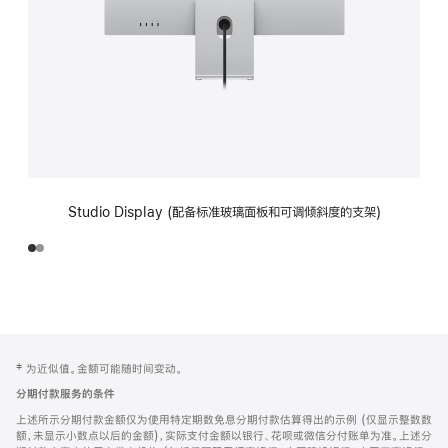
Studio Display (配备标准玻璃面板和可调倾斜度的支架)
网
脚
‡ 为近似值。金额可能随时间变动。
注
页
分期付款服务的条件
页
上述所示分期付款金额仅为使用特定期数免息分期付款估算得出的示例 (仅显示整数数
脚
额，未显示小数点以后的金额)，实际支付金额以银行、花呗或微信分付账单为准。上述分