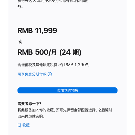
务
获得长达 3 年的技术支持和意外损坏保修服
务。
计
划
(适
RMB 11,999
用
于
或
Studio
RMB 500/月 (24 期)
Display
含增值税及其他法定税费
：约 RMB 1,390
脚
‡。
注
可享免息分期付款
(Studio
Display
-
添加到购物袋
标
准
需要考虑一下？
玻
将此设备加入你的收藏，即可先保留全部配置选择，之后随时
璃
回来再继续选购。
面
板
收藏
-