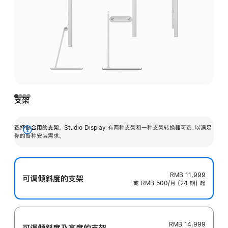
支架
选择你合用的支架。
Studio Display 有两种支架和一种支架转换器可选，以满足
展
你的各种安装需求。
开
RMB 11,999
可调倾斜度的支架
或 RMB 500/月 (24 期) 起
RMB 14,999
可调倾斜度及高‍度的支‍架