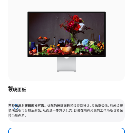
玻璃面板
两种抗反射玻璃面板可选。
标配的玻璃面板经过特别设计，反光率极低。纳米纹理
展
玻璃面板可分散反射光，从而进一步减少反光，即使在高亮光源的工作场所也能保
持出色画质。
开