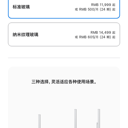
RMB 11,999
起
标准玻璃
或 RMB 500/月 (24 期) 起
RMB 14,499
起
纳米纹理玻璃
或 RMB 605/月 (24 期) 起
三种选择，灵活适应各种使用场景。
标