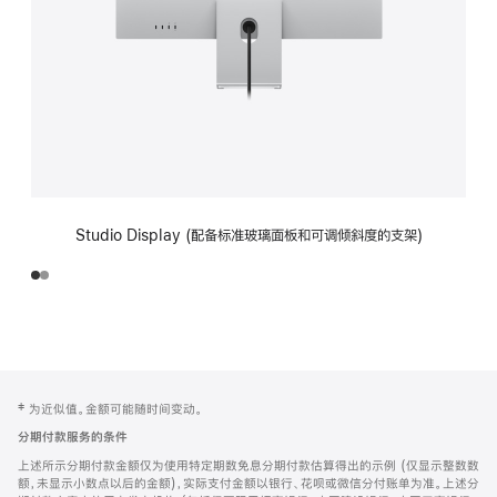
Studio Display (配备标准玻璃面板和可调倾斜度的支架)
网
脚
‡ 为近似值。金额可能随时间变动。
注
页
分期付款服务的条件
页
上述所示分期付款金额仅为使用特定期数免息分期付款估算得出的示例 (仅显示整数数
脚
额，未显示小数点以后的金额)，实际支付金额以银行、花呗或微信分付账单为准。上述分