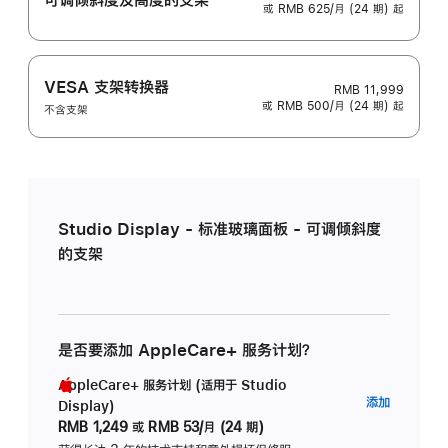
或 RMB 625/月 (24 期) 起
VESA 支架转换器
RMB 11,999
或 RMB 500/月 (24 期) 起
不含支架
Studio Display - 标准玻璃面板 - 可调倾斜度
的支架
是否要添加 AppleCare+ 服务计划？
AppleCare+ 服务计划 (适用于 Studio
AppleC
添加
Display)
服
RMB 1,249
或
RMB 53/月 (24 期)