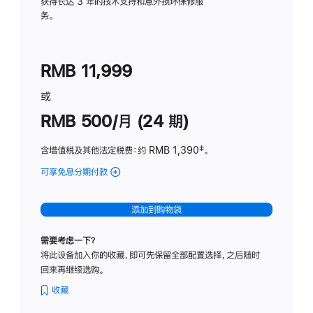
务
获得长达 3 年的技术支持和意外损坏保修服
务。
计
划
(适
RMB 11,999
用
于
或
Studio
RMB 500/月 (24 期)
Display
含增值税及其他法定税费
：约 RMB 1,390
脚
‡。
注
可享免息分期付款
(Studio
Display
-
添加到购物袋
标
准
需要考虑一下？
玻
将此设备加入你的收藏，即可先保留全部配置选择，之后随时
璃
回来再继续选购。
面
板
收藏
-