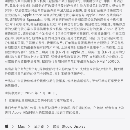
期付款方案由信用卡发卡机构 (包括但不限于招商银行、中国建设银行、中国工商银行
等，具体支持分期付款服务的可选择银行及对应分期付款方案请见付款页面)、蚂蚁金服
(花呗) 以及微信分付面向符合条件的中国大陆居民提供。部分银行会要求你通过支付
宝完成购买。Apple Store 零售店的分期付款方案可能与 Apple Store 在线商店不
同，请到店咨询 Specialist 专家。所有银行信用卡分期均需经你的信用卡发卡机构批
准；对于花呗分期，需经蚂蚁金服批准；对于微信分付分期，需经微信分付批准。如果你选
择的分期付款方案未获得信用卡发卡机构、蚂蚁金服或微信分付的批准，Apple 将不会
被告知原因。请参阅信用卡发卡机构 (包括但不限于招商银行、中国建设银行、中国工商
银行等，具体支持分期付款服务的可选择银行请见付款页面) 网站、支付宝网站和微信
分付服务页面，了解相关条件、费用和收费。订单可能需要满足特定金额要求，不同免息
分期期数对应的最低限额可能有所不同。上述分期付款服务只适用于个人消费者。企业
和教育机构客户、企业员工购买计划 (EPP) 和 Apple 员工购买计划 (EPP) 适用的分
期付款方案可能与上述方案不同，详情请参见教育商店、EPP 在线商店和企业商店。公
司信用卡无资格申请分期。招商银行分期付款单笔订单最高限额为 RMB 150000。
当商品有货并/或发货时，购物金额将计入你的信用卡、支付宝或微信分付账单。相关财
务费用将显示在你的信用卡对账单、支付宝或微信账户中。
产品按广告宣传价或标价提供分期付款服务。价格包含增值税。所有订单均可享受免费
送货服务。
此信息更新于 2026 年 7 月 30 日。
1. 重量依配置和制造工艺的不同而可能有所差异。
我们会使用你所在位置，为你更快显示送货选项。我们通过你的 IP 地址，或者你在上次
访问 Apple 网站时输入的位置信息，找到了你的位置。
Mac
显示器
购买 Studio Display