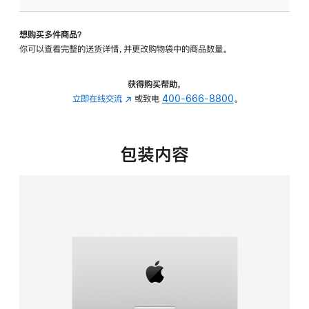
可
调
想购买多件商品？
倾
你可以查看完整的送货详情，并更改购物袋中的商品数量。
斜
度
的
获得购买帮助，
支
立即在线交流
(在
或致电
400-666-8800
。
架
新
的
窗
分
口
包装内容
期
中
付
打
款
开)
选
项)