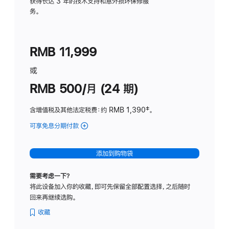
务
获得长达 3 年的技术支持和意外损坏保修服
务。
计
划
(适
RMB 11,999
用
于
或
Studio
RMB 500/月 (24 期)
Display
含增值税及其他法定税费
：约 RMB 1,390
脚
‡。
注
可享免息分期付款
(Studio
Display
-
添加到购物袋
标
准
需要考虑一下？
玻
将此设备加入你的收藏，即可先保留全部配置选择，之后随时
璃
回来再继续选购。
面
板
收藏
-