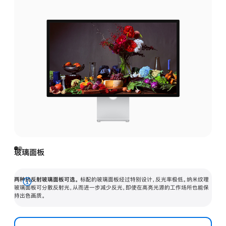
玻璃面板
两种抗反射玻璃面板可选。
标配的玻璃面板经过特别设计，反光率极低。纳米纹理
展
玻璃面板可分散反射光，从而进一步减少反光，即使在高亮光源的工作场所也能保
持出色画质。
开