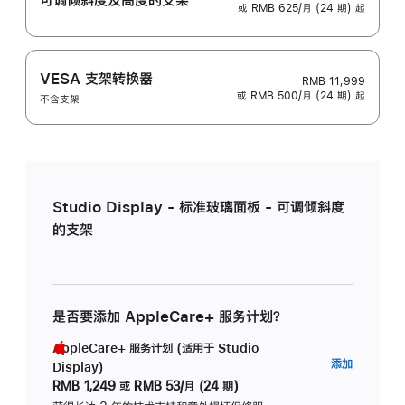
或 RMB 625/月 (24 期) 起
VESA 支架转换器
RMB 11,999
或 RMB 500/月 (24 期) 起
不含支架
Studio Display - 标准玻璃面板 - 可调倾斜度
的支架
是否要添加 AppleCare+ 服务计划？
AppleCare+ 服务计划 (适用于 Studio
AppleC
添加
Display)
服
RMB 1,249
或
RMB 53/月 (24 期)