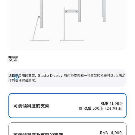
支架
选择你合用的支架。
Studio Display 有两种支架和一种支架转换器可选，以满足
展
你的各种安装需求。
开
RMB 11,999
可调倾斜度的支架
或 RMB 500/月 (24 期) 起
RMB 14,999
可调倾斜度及高‍度的支‍架