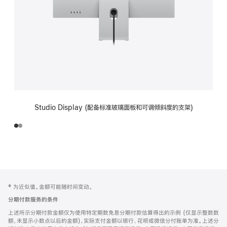
Studio Display (配备标准玻璃面板和可调倾斜度的支架)
网
脚
‡ 为近似值。金额可能随时间变动。
注
页
分期付款服务的条件
页
上述所示分期付款金额仅为使用特定期数免息分期付款估算得出的示例 (仅显示整数数
脚
额，未显示小数点以后的金额)，实际支付金额以银行、花呗或微信分付账单为准。上述分