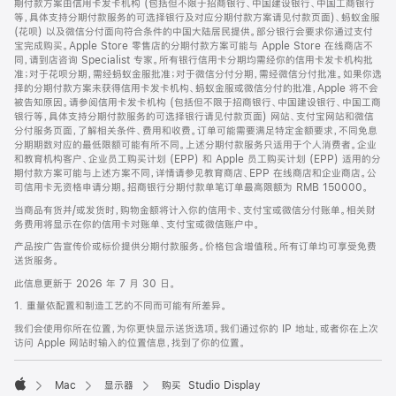
期付款方案由信用卡发卡机构 (包括但不限于招商银行、中国建设银行、中国工商银行
等，具体支持分期付款服务的可选择银行及对应分期付款方案请见付款页面)、蚂蚁金服
(花呗) 以及微信分付面向符合条件的中国大陆居民提供。部分银行会要求你通过支付
宝完成购买。Apple Store 零售店的分期付款方案可能与 Apple Store 在线商店不
同，请到店咨询 Specialist 专家。所有银行信用卡分期均需经你的信用卡发卡机构批
准；对于花呗分期，需经蚂蚁金服批准；对于微信分付分期，需经微信分付批准。如果你选
择的分期付款方案未获得信用卡发卡机构、蚂蚁金服或微信分付的批准，Apple 将不会
被告知原因。请参阅信用卡发卡机构 (包括但不限于招商银行、中国建设银行、中国工商
银行等，具体支持分期付款服务的可选择银行请见付款页面) 网站、支付宝网站和微信
分付服务页面，了解相关条件、费用和收费。订单可能需要满足特定金额要求，不同免息
分期期数对应的最低限额可能有所不同。上述分期付款服务只适用于个人消费者。企业
和教育机构客户、企业员工购买计划 (EPP) 和 Apple 员工购买计划 (EPP) 适用的分
期付款方案可能与上述方案不同，详情请参见教育商店、EPP 在线商店和企业商店。公
司信用卡无资格申请分期。招商银行分期付款单笔订单最高限额为 RMB 150000。
当商品有货并/或发货时，购物金额将计入你的信用卡、支付宝或微信分付账单。相关财
务费用将显示在你的信用卡对账单、支付宝或微信账户中。
产品按广告宣传价或标价提供分期付款服务。价格包含增值税。所有订单均可享受免费
送货服务。
此信息更新于 2026 年 7 月 30 日。
1. 重量依配置和制造工艺的不同而可能有所差异。
我们会使用你所在位置，为你更快显示送货选项。我们通过你的 IP 地址，或者你在上次
访问 Apple 网站时输入的位置信息，找到了你的位置。
Mac
显示器
购买 Studio Display