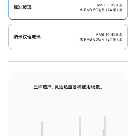
RMB 11,999
起
标准玻璃
或 RMB 500/月 (24 期) 起
RMB 14,499
起
纳米纹理玻璃
或 RMB 605/月 (24 期) 起
三种选择，灵活适应各种使用场景。
标