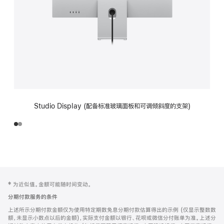
Studio Display (配备标准玻璃面板和可调倾斜度的支架)
网
脚
‡ 为近似值。金额可能随时间变动。
注
页
分期付款服务的条件
页
上述所示分期付款金额仅为使用特定期数免息分期付款估算得出的示例 (仅显示整数数
脚
额，未显示小数点以后的金额)，实际支付金额以银行、花呗或微信分付账单为准。上述分