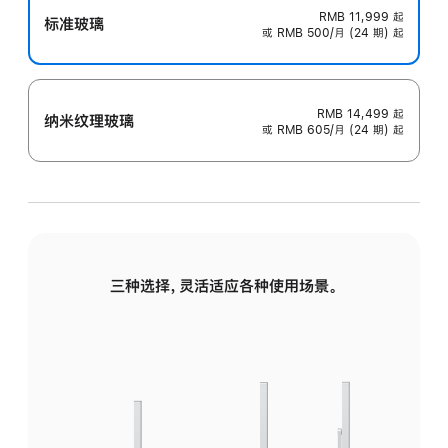
RMB 11,999
起
标准玻璃
或 RMB 500/月 (24 期) 起
RMB 14,499
起
纳米纹理玻璃
或 RMB 605/月 (24 期) 起
三种选择，灵活适应各种使用场景。
标