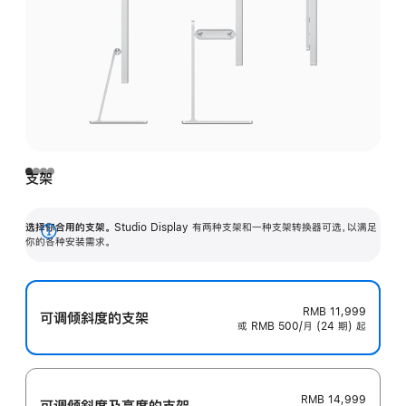
支架
选择你合用的支架。
Studio Display 有两种支架和一种支架转换器可选，以满足
展
你的各种安装需求。
开
RMB 11,999
可调倾斜度的支架
或 RMB 500/月 (24 期) 起
RMB 14,999
可调倾斜度及高‍度的支‍架