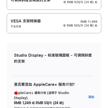
或 RMB 625/月 (24 期) 起
VESA 支架转换器
RMB 11,999
或 RMB 500/月 (24 期) 起
不含支架
Studio Display - 标准玻璃面板 - 可调倾斜度
的支架
是否要添加 AppleCare+ 服务计划？
AppleCare+ 服务计划 (适用于 Studio
AppleC
添加
Display)
服
RMB 1,249
或
RMB 53/月 (24 期)