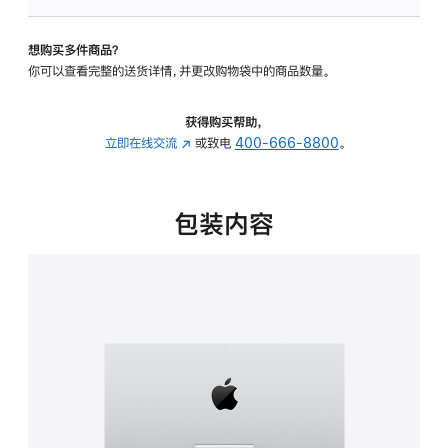
可
调
想购买多件商品？
倾
你可以查看完整的送货详情，并更改购物袋中的商品数量。
斜
度
的
获得购买帮助，
支
立即在线交流
(在
或致电
400-666-8800
。
架
新
的
窗
分
口
包装内容
期
中
付
打
款
开)
选
项)