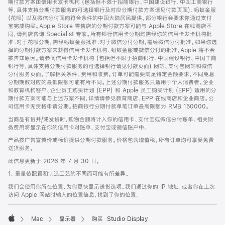
期付款方案由信用卡发卡机构 (包括但不限于招商银行、中国建设银行、中国工商银行
等，具体支持分期付款服务的可选择银行及对应分期付款方案请见付款页面)、蚂蚁金服
(花呗) 以及微信分付面向符合条件的中国大陆居民提供。部分银行会要求你通过支付
宝完成购买。Apple Store 零售店的分期付款方案可能与 Apple Store 在线商店不
同，请到店咨询 Specialist 专家。所有银行信用卡分期均需经你的信用卡发卡机构批
准；对于花呗分期，需经蚂蚁金服批准；对于微信分付分期，需经微信分付批准。如果你选
择的分期付款方案未获得信用卡发卡机构、蚂蚁金服或微信分付的批准，Apple 将不会
被告知原因。请参阅信用卡发卡机构 (包括但不限于招商银行、中国建设银行、中国工商
银行等，具体支持分期付款服务的可选择银行请见付款页面) 网站、支付宝网站和微信
分付服务页面，了解相关条件、费用和收费。订单可能需要满足特定金额要求，不同免息
分期期数对应的最低限额可能有所不同。上述分期付款服务只适用于个人消费者。企业
和教育机构客户、企业员工购买计划 (EPP) 和 Apple 员工购买计划 (EPP) 适用的分
期付款方案可能与上述方案不同，详情请参见教育商店、EPP 在线商店和企业商店。公
司信用卡无资格申请分期。招商银行分期付款单笔订单最高限额为 RMB 150000。
当商品有货并/或发货时，购物金额将计入你的信用卡、支付宝或微信分付账单。相关财
务费用将显示在你的信用卡对账单、支付宝或微信账户中。
产品按广告宣传价或标价提供分期付款服务。价格包含增值税。所有订单均可享受免费
送货服务。
此信息更新于 2026 年 7 月 30 日。
1. 重量依配置和制造工艺的不同而可能有所差异。
我们会使用你所在位置，为你更快显示送货选项。我们通过你的 IP 地址，或者你在上次
访问 Apple 网站时输入的位置信息，找到了你的位置。
Mac
显示器
购买 Studio Display