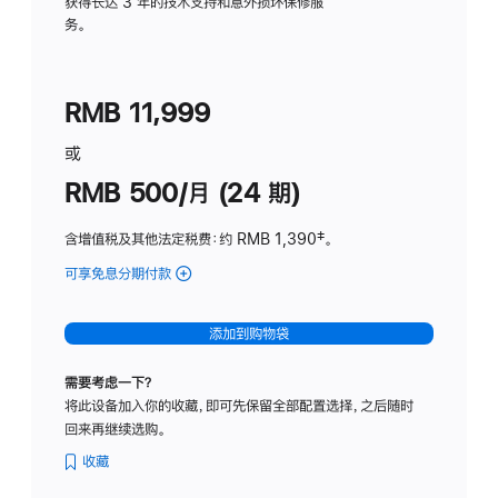
务
获得长达 3 年的技术支持和意外损坏保修服
务。
计
划
(适
RMB 11,999
用
于
或
Studio
RMB 500/月 (24 期)
Display
含增值税及其他法定税费
：约 RMB 1,390
脚
‡。
注
可享免息分期付款
(Studio
Display
-
添加到购物袋
标
准
需要考虑一下？
玻
将此设备加入你的收藏，即可先保留全部配置选择，之后随时
璃
回来再继续选购。
面
板
收藏
-