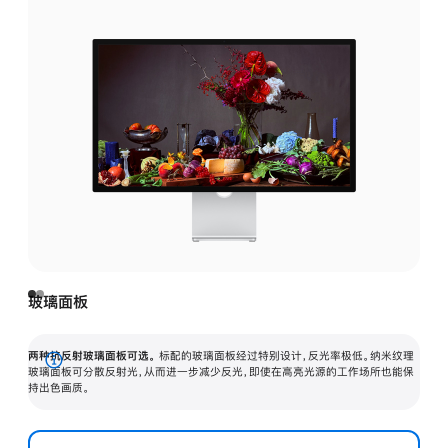
玻璃面板
两种抗反射玻璃面板可选。
标配的玻璃面板经过特别设计，反光率极低。纳米纹理
展
玻璃面板可分散反射光，从而进一步减少反光，即使在高亮光源的工作场所也能保
持出色画质。
开