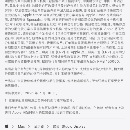
期付款方案由信用卡发卡机构 (包括但不限于招商银行、中国建设银行、中国工商银行
等，具体支持分期付款服务的可选择银行及对应分期付款方案请见付款页面)、蚂蚁金服
(花呗) 以及微信分付面向符合条件的中国大陆居民提供。部分银行会要求你通过支付
宝完成购买。Apple Store 零售店的分期付款方案可能与 Apple Store 在线商店不
同，请到店咨询 Specialist 专家。所有银行信用卡分期均需经你的信用卡发卡机构批
准；对于花呗分期，需经蚂蚁金服批准；对于微信分付分期，需经微信分付批准。如果你选
择的分期付款方案未获得信用卡发卡机构、蚂蚁金服或微信分付的批准，Apple 将不会
被告知原因。请参阅信用卡发卡机构 (包括但不限于招商银行、中国建设银行、中国工商
银行等，具体支持分期付款服务的可选择银行请见付款页面) 网站、支付宝网站和微信
分付服务页面，了解相关条件、费用和收费。订单可能需要满足特定金额要求，不同免息
分期期数对应的最低限额可能有所不同。上述分期付款服务只适用于个人消费者。企业
和教育机构客户、企业员工购买计划 (EPP) 和 Apple 员工购买计划 (EPP) 适用的分
期付款方案可能与上述方案不同，详情请参见教育商店、EPP 在线商店和企业商店。公
司信用卡无资格申请分期。招商银行分期付款单笔订单最高限额为 RMB 150000。
当商品有货并/或发货时，购物金额将计入你的信用卡、支付宝或微信分付账单。相关财
务费用将显示在你的信用卡对账单、支付宝或微信账户中。
产品按广告宣传价或标价提供分期付款服务。价格包含增值税。所有订单均可享受免费
送货服务。
此信息更新于 2026 年 7 月 30 日。
1. 重量依配置和制造工艺的不同而可能有所差异。
我们会使用你所在位置，为你更快显示送货选项。我们通过你的 IP 地址，或者你在上次
访问 Apple 网站时输入的位置信息，找到了你的位置。
Mac
显示器
购买 Studio Display