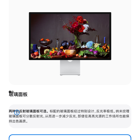
玻璃面板
两种抗反射玻璃面板可选。
标配的玻璃面板经过特别设计，反光率极低。纳米纹理
展
玻璃面板可分散反射光，从而进一步减少反光，即使在高亮光源的工作场所也能保
持出色画质。
开