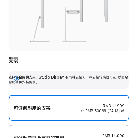
支架
选择你合用的支架。
Studio Display 有两种支架和一种支架转换器可选，以满足
展
你的各种安装需求。
开
RMB 11,999
可调倾斜度的支架
或 RMB 500/月 (24 期) 起
RMB 14,999
可调倾斜度及高‍度的支‍架