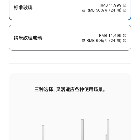
RMB 11,999
起
标准玻璃
或 RMB 500/月 (24 期) 起
RMB 14,499
起
纳米纹理玻璃
或 RMB 605/月 (24 期) 起
三种选择，灵活适应各种使用场景。
标