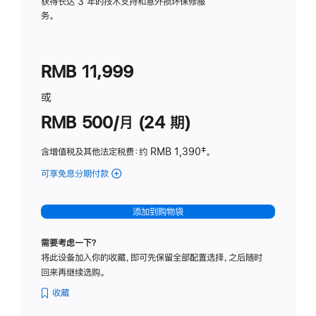
务
获得长达 3 年的技术支持和意外损坏保修服
务。
计
划
(适
RMB 11,999
用
于
或
Studio
RMB 500/月 (24 期)
Display
含增值税及其他法定税费
：约 RMB 1,390
脚
‡。
注
可享免息分期付款
(Studio
Display
-
添加到购物袋
标
准
需要考虑一下？
玻
将此设备加入你的收藏，即可先保留全部配置选择，之后随时
璃
回来再继续选购。
面
板
收藏
-