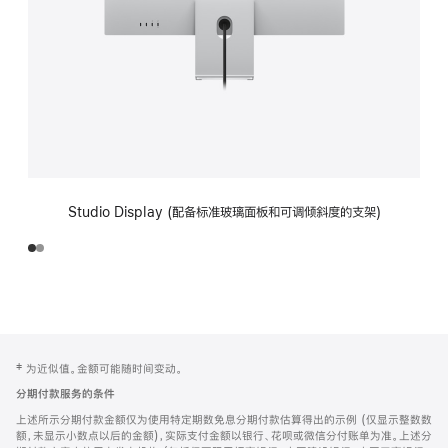
Studio Display (配备标准玻璃面板和可调倾斜度的支架)
网
脚
‡ 为近似值。金额可能随时间变动。
注
页
分期付款服务的条件
页
上述所示分期付款金额仅为使用特定期数免息分期付款估算得出的示例 (仅显示整数数
脚
额，未显示小数点以后的金额)，实际支付金额以银行、花呗或微信分付账单为准。上述分