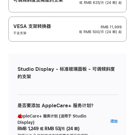
或 RMB 625/月 (24 期) 起
VESA 支架转换器
RMB 11,999
或 RMB 500/月 (24 期) 起
不含支架
Studio Display - 标准玻璃面板 - 可调倾斜度
的支架
是否要添加 AppleCare+ 服务计划？
AppleCare+ 服务计划 (适用于 Studio
AppleC
添加
Display)
服
RMB 1,249
或
RMB 53/月 (24 期)