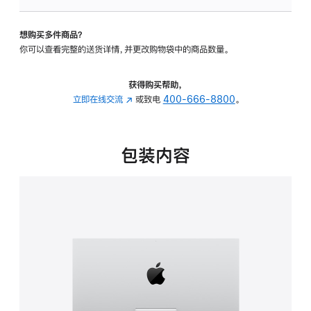
可
调
想购买多件商品？
倾
你可以查看完整的送货详情，并更改购物袋中的商品数量。
斜
度
的
获得购买帮助，
支
立即在线交流
(在
或致电
400-666-8800
。
架
新
的
窗
分
口
包装内容
期
中
付
打
款
开)
选
项)