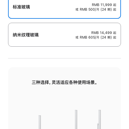
RMB 11,999
起
标准玻璃
或 RMB 500/月 (24 期) 起
RMB 14,499
起
纳米纹理玻璃
或 RMB 605/月 (24 期) 起
三种选择，灵活适应各种使用场景。
标