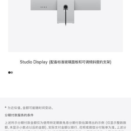
Studio Display (配备标准玻璃面板和可调倾斜度的支架)
网
脚
‡ 为近似值。金额可能随时间变动。
注
页
分期付款服务的条件
页
上述所示分期付款金额仅为使用特定期数免息分期付款估算得出的示例 (仅显示整数数
脚
额，未显示小数点以后的金额)，实际支付金额以银行、花呗或微信分付账单为准。上述分