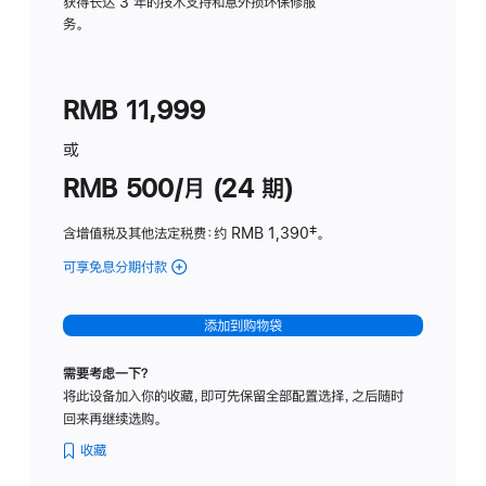
务
获得长达 3 年的技术支持和意外损坏保修服
务。
计
划
(适
RMB 11,999
用
于
或
Studio
RMB 500/月 (24 期)
Display
含增值税及其他法定税费
：约 RMB 1,390
脚
‡。
注
可享免息分期付款
(Studio
Display
-
添加到购物袋
标
准
需要考虑一下？
玻
将此设备加入你的收藏，即可先保留全部配置选择，之后随时
璃
回来再继续选购。
面
板
收藏
-