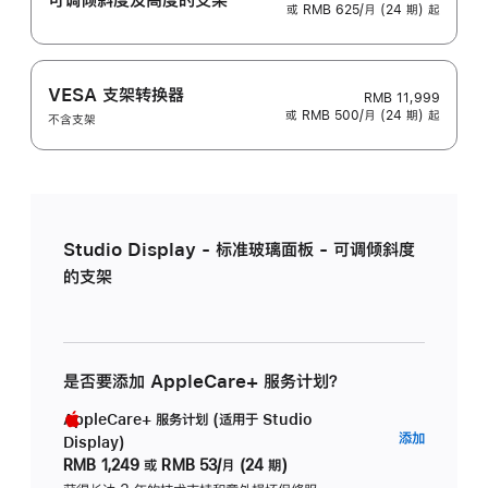
或 RMB 625/月 (24 期) 起
VESA 支架转换器
RMB 11,999
或 RMB 500/月 (24 期) 起
不含支架
Studio Display - 标准玻璃面板 - 可调倾斜度
的支架
是否要添加 AppleCare+ 服务计划？
AppleCare+ 服务计划 (适用于 Studio
AppleC
添加
Display)
服
RMB 1,249
或
RMB 53/月 (24 期)