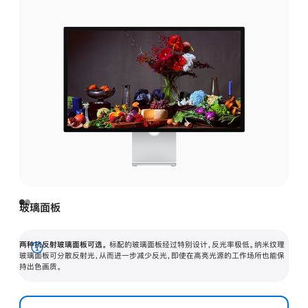
玻璃面板
两种抗反射玻璃面板可选。
标配的玻璃面板经过特别设计，反光率极低。纳米纹理
展
玻璃面板可分散反射光，从而进一步减少反光，即使在高亮光源的工作场所也能保
持出色画质。
开