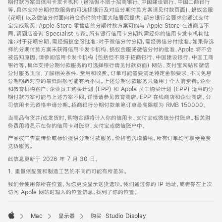
期付款方案由信用卡发卡机构 (包括但不限于招商银行、中国建设银行、中国工商银行
等，具体支持分期付款服务的可选择银行及对应分期付款方案请见付款页面)、蚂蚁金服
(花呗) 以及微信分付面向符合条件的中国大陆居民提供。部分银行会要求你通过支付
宝完成购买。Apple Store 零售店的分期付款方案可能与 Apple Store 在线商店不
同，请到店咨询 Specialist 专家。所有银行信用卡分期均需经你的信用卡发卡机构批
准；对于花呗分期，需经蚂蚁金服批准；对于微信分付分期，需经微信分付批准。如果你选
择的分期付款方案未获得信用卡发卡机构、蚂蚁金服或微信分付的批准，Apple 将不会
被告知原因。请参阅信用卡发卡机构 (包括但不限于招商银行、中国建设银行、中国工商
银行等，具体支持分期付款服务的可选择银行请见付款页面) 网站、支付宝网站和微信
分付服务页面，了解相关条件、费用和收费。订单可能需要满足特定金额要求，不同免息
分期期数对应的最低限额可能有所不同。上述分期付款服务只适用于个人消费者。企业
和教育机构客户、企业员工购买计划 (EPP) 和 Apple 员工购买计划 (EPP) 适用的分
期付款方案可能与上述方案不同，详情请参见教育商店、EPP 在线商店和企业商店。公
司信用卡无资格申请分期。招商银行分期付款单笔订单最高限额为 RMB 150000。
当商品有货并/或发货时，购物金额将计入你的信用卡、支付宝或微信分付账单。相关财
务费用将显示在你的信用卡对账单、支付宝或微信账户中。
产品按广告宣传价或标价提供分期付款服务。价格包含增值税。所有订单均可享受免费
送货服务。
此信息更新于 2026 年 7 月 30 日。
1. 重量依配置和制造工艺的不同而可能有所差异。
我们会使用你所在位置，为你更快显示送货选项。我们通过你的 IP 地址，或者你在上次
访问 Apple 网站时输入的位置信息，找到了你的位置。
Mac
显示器
购买 Studio Display