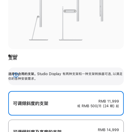
支架
选择你合用的支架。
Studio Display 有两种支架和一种支架转换器可选，以满足
展
你的各种安装需求。
开
RMB 11,999
可调倾斜度的支架
或 RMB 500/月 (24 期) 起
RMB 14,999
可调倾斜度及高‍度的支‍架