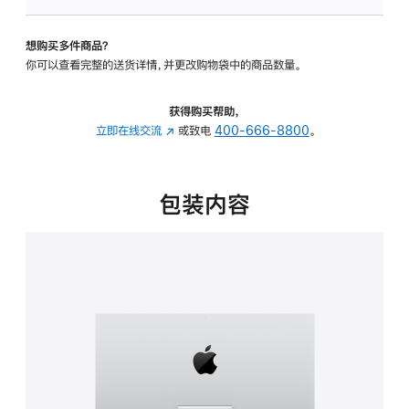
可
调
想购买多件商品？
倾
你可以查看完整的送货详情，并更改购物袋中的商品数量。
斜
度
的
获得购买帮助，
支
立即在线交流
(在
或致电
400-666-8800
。
架
新
的
窗
分
口
包装内容
期
中
付
打
款
开)
选
项)