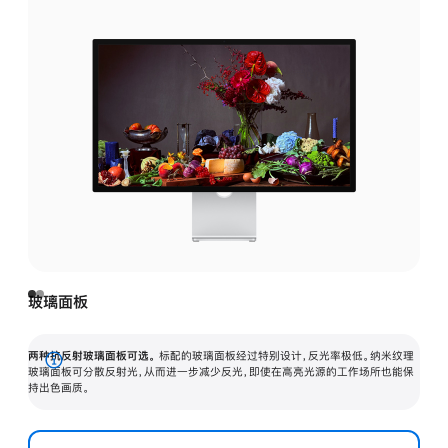
玻璃面板
两种抗反射玻璃面板可选。
标配的玻璃面板经过特别设计，反光率极低。纳米纹理
展
玻璃面板可分散反射光，从而进一步减少反光，即使在高亮光源的工作场所也能保
持出色画质。
开