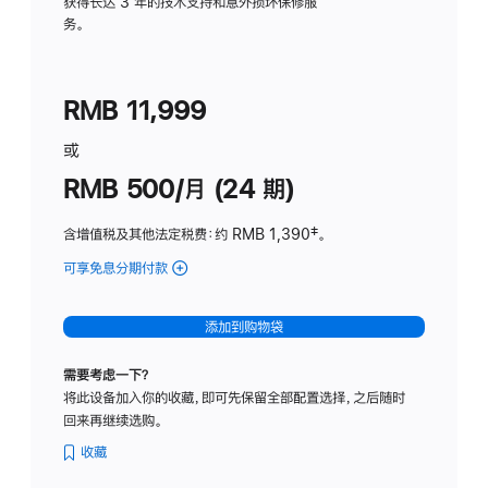
务
获得长达 3 年的技术支持和意外损坏保修服
务。
计
划
(适
RMB 11,999
用
于
或
Studio
RMB 500/月 (24 期)
Display
含增值税及其他法定税费
：约 RMB 1,390
脚
‡。
注
可享免息分期付款
(Studio
Display
-
添加到购物袋
标
准
需要考虑一下？
玻
将此设备加入你的收藏，即可先保留全部配置选择，之后随时
璃
回来再继续选购。
面
板
收藏
-