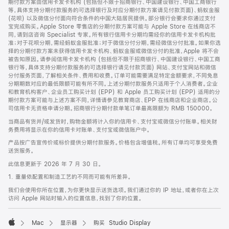
期付款方案由信用卡发卡机构 (包括但不限于招商银行、中国建设银行、中国工商银行
等，具体支持分期付款服务的可选择银行及对应分期付款方案请见付款页面)、蚂蚁金服
(花呗) 以及微信分付面向符合条件的中国大陆居民提供。部分银行会要求你通过支付
宝完成购买。Apple Store 零售店的分期付款方案可能与 Apple Store 在线商店不
同，请到店咨询 Specialist 专家。所有银行信用卡分期均需经你的信用卡发卡机构批
准；对于花呗分期，需经蚂蚁金服批准；对于微信分付分期，需经微信分付批准。如果你选
择的分期付款方案未获得信用卡发卡机构、蚂蚁金服或微信分付的批准，Apple 将不会
被告知原因。请参阅信用卡发卡机构 (包括但不限于招商银行、中国建设银行、中国工商
银行等，具体支持分期付款服务的可选择银行请见付款页面) 网站、支付宝网站和微信
分付服务页面，了解相关条件、费用和收费。订单可能需要满足特定金额要求，不同免息
分期期数对应的最低限额可能有所不同。上述分期付款服务只适用于个人消费者。企业
和教育机构客户、企业员工购买计划 (EPP) 和 Apple 员工购买计划 (EPP) 适用的分
期付款方案可能与上述方案不同，详情请参见教育商店、EPP 在线商店和企业商店。公
司信用卡无资格申请分期。招商银行分期付款单笔订单最高限额为 RMB 150000。
当商品有货并/或发货时，购物金额将计入你的信用卡、支付宝或微信分付账单。相关财
务费用将显示在你的信用卡对账单、支付宝或微信账户中。
产品按广告宣传价或标价提供分期付款服务。价格包含增值税。所有订单均可享受免费
送货服务。
此信息更新于 2026 年 7 月 30 日。
1. 重量依配置和制造工艺的不同而可能有所差异。
我们会使用你所在位置，为你更快显示送货选项。我们通过你的 IP 地址，或者你在上次
访问 Apple 网站时输入的位置信息，找到了你的位置。
Mac
显示器
购买 Studio Display