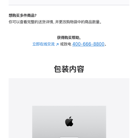
可
调
想购买多件商品？
倾
你可以查看完整的送货详情，并更改购物袋中的商品数量。
斜
度
的
获得购买帮助，
支
立即在线交流
(在
或致电
400-666-8800
。
架
新
的
窗
分
口
包装内容
期
中
付
打
款
开)
选
项)