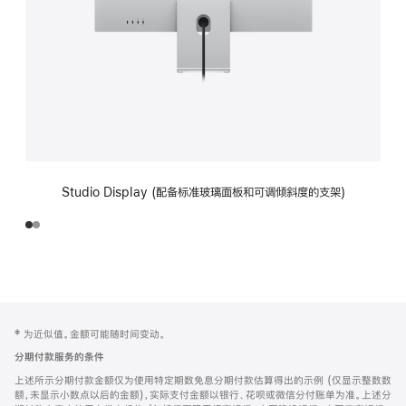
Studio Display (配备标准玻璃面板和可调倾斜度的支架)
网
脚
‡ 为近似值。金额可能随时间变动。
注
页
分期付款服务的条件
页
上述所示分期付款金额仅为使用特定期数免息分期付款估算得出的示例 (仅显示整数数
脚
额，未显示小数点以后的金额)，实际支付金额以银行、花呗或微信分付账单为准。上述分