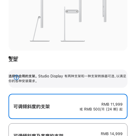
支架
选择你合用的支架。
Studio Display 有两种支架和一种支架转换器可选，以满足
展
你的各种安装需求。
开
RMB 11,999
可调倾斜度的支架
或 RMB 500/月 (24 期) 起
RMB 14,999
可调倾斜度及高‍度的支‍架