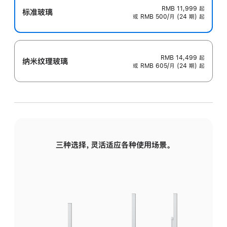
RMB 11,999
起
标准玻璃
或 RMB 500/月 (24 期) 起
RMB 14,499
起
纳米纹理玻璃
或 RMB 605/月 (24 期) 起
三种选择，灵活适应各种使用场景。
标