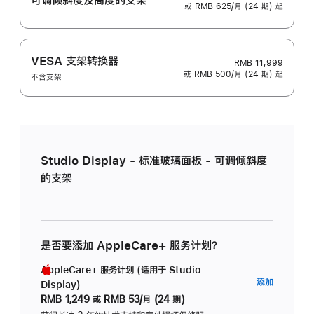
或 RMB 625/月 (24 期) 起
VESA 支架转换器
RMB 11,999
或 RMB 500/月 (24 期) 起
不含支架
Studio Display - 标准玻璃面板 - 可调倾斜度
的支架
是否要添加 AppleCare+ 服务计划？
AppleCare+ 服务计划 (适用于 Studio
AppleC
添加
Display)
服
RMB 1,249
或
RMB 53/月 (24 期)