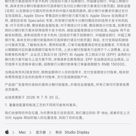
期付款方案由信用卡发卡机构 (包括但不限于招商银行、中国建设银行、中国工商银行
等，具体支持分期付款服务的可选择银行及对应分期付款方案请见付款页面)、蚂蚁金服
(花呗) 以及微信分付面向符合条件的中国大陆居民提供。部分银行会要求你通过支付
宝完成购买。Apple Store 零售店的分期付款方案可能与 Apple Store 在线商店不
同，请到店咨询 Specialist 专家。所有银行信用卡分期均需经你的信用卡发卡机构批
准；对于花呗分期，需经蚂蚁金服批准；对于微信分付分期，需经微信分付批准。如果你选
择的分期付款方案未获得信用卡发卡机构、蚂蚁金服或微信分付的批准，Apple 将不会
被告知原因。请参阅信用卡发卡机构 (包括但不限于招商银行、中国建设银行、中国工商
银行等，具体支持分期付款服务的可选择银行请见付款页面) 网站、支付宝网站和微信
分付服务页面，了解相关条件、费用和收费。订单可能需要满足特定金额要求，不同免息
分期期数对应的最低限额可能有所不同。上述分期付款服务只适用于个人消费者。企业
和教育机构客户、企业员工购买计划 (EPP) 和 Apple 员工购买计划 (EPP) 适用的分
期付款方案可能与上述方案不同，详情请参见教育商店、EPP 在线商店和企业商店。公
司信用卡无资格申请分期。招商银行分期付款单笔订单最高限额为 RMB 150000。
当商品有货并/或发货时，购物金额将计入你的信用卡、支付宝或微信分付账单。相关财
务费用将显示在你的信用卡对账单、支付宝或微信账户中。
产品按广告宣传价或标价提供分期付款服务。价格包含增值税。所有订单均可享受免费
送货服务。
此信息更新于 2026 年 7 月 30 日。
1. 重量依配置和制造工艺的不同而可能有所差异。
我们会使用你所在位置，为你更快显示送货选项。我们通过你的 IP 地址，或者你在上次
访问 Apple 网站时输入的位置信息，找到了你的位置。
Mac
显示器
购买 Studio Display