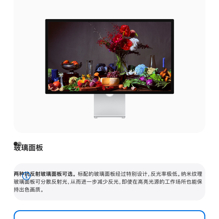
玻璃面板
两种抗反射玻璃面板可选。
标配的玻璃面板经过特别设计，反光率极低。纳米纹理
展
玻璃面板可分散反射光，从而进一步减少反光，即使在高亮光源的工作场所也能保
持出色画质。
开