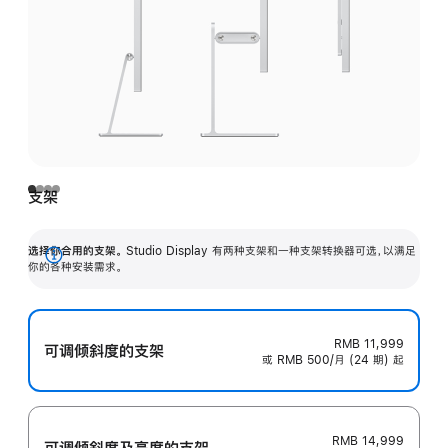
支架
选择你合用的支架。
Studio Display 有两种支架和一种支架转换器可选，以满足
展
你的各种安装需求。
开
RMB 11,999
可调倾斜度的支架
或 RMB 500/月 (24 期) 起
RMB 14,999
可调倾斜度及高‍度的支‍架