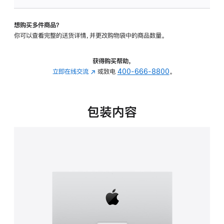
可
调
想购买多件商品？
倾
你可以查看完整的送货详情，并更改购物袋中的商品数量。
斜
度
的
获得购买帮助，
支
立即在线交流
(在
或致电
400-666-8800
。
架
新
的
窗
分
口
包装内容
期
中
付
打
款
开)
选
项)