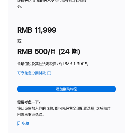
务
获得长达 3 年的技术支持和意外损坏保修服
务。
计
划
(适
RMB 11,999
用
于
或
Studio
RMB 500/月 (24 期)
Display
含增值税及其他法定税费
：约 RMB 1,390
脚
‡。
注
可享免息分期付款
(Studio
Display
-
添加到购物袋
标
准
需要考虑一下？
玻
将此设备加入你的收藏，即可先保留全部配置选择，之后随时
璃
回来再继续选购。
面
板
收藏
-