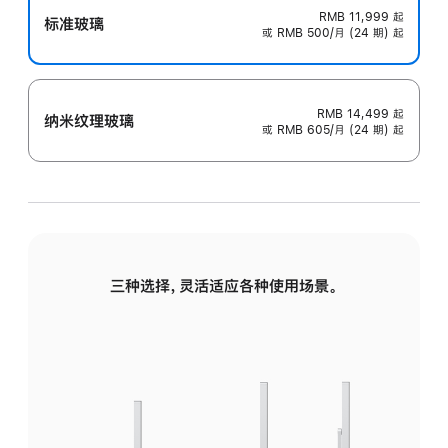
RMB 11,999
起
标准玻璃
或 RMB 500/月 (24 期) 起
RMB 14,499
起
纳米纹理玻璃
或 RMB 605/月 (24 期) 起
三种选择，灵活适应各种使用场景。
标