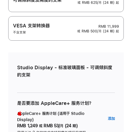
或 RMB 625/月 (24 期) 起
VESA 支架转换器
RMB 11,999
或 RMB 500/月 (24 期) 起
不含支架
Studio Display - 标准玻璃面板 - 可调倾斜度
的支架
是否要添加 AppleCare+ 服务计划？
AppleCare+ 服务计划 (适用于 Studio
AppleC
添加
Display)
服
RMB 1,249
或
RMB 53/月 (24 期)