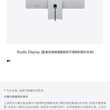
Studio Display (配备标准玻璃面板和可调倾斜度的支架)
网
脚
‡ 为近似值。金额可能随时间变动。
注
页
分期付款服务的条件
页
上述所示分期付款金额仅为使用特定期数免息分期付款估算得出的示例 (仅显示整数数
脚
额，未显示小数点以后的金额)，实际支付金额以银行、花呗或微信分付账单为准。上述分