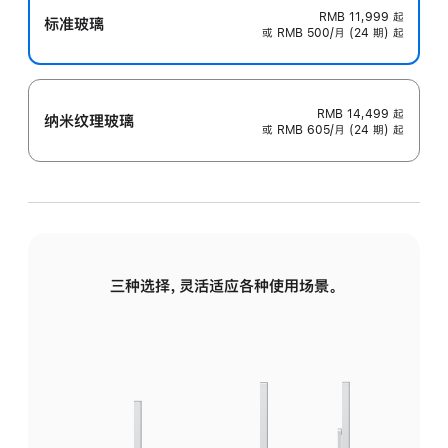
RMB 11,999
起
标准玻璃
或 RMB 500/月 (24 期) 起
RMB 14,499
起
纳米纹理玻璃
或 RMB 605/月 (24 期) 起
三种选择，灵活适应各种使用场景。
标