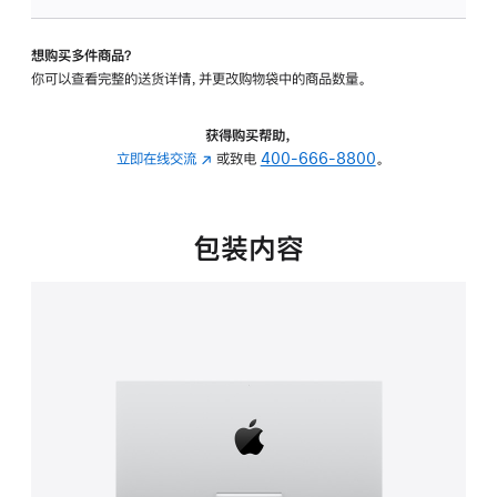
可
调
想购买多件商品？
倾
你可以查看完整的送货详情，并更改购物袋中的商品数量。
斜
度
的
获得购买帮助，
支
立即在线交流
(在
或致电
400-666-8800
。
架
新
的
窗
分
口
包装内容
期
中
付
打
款
开)
选
项)