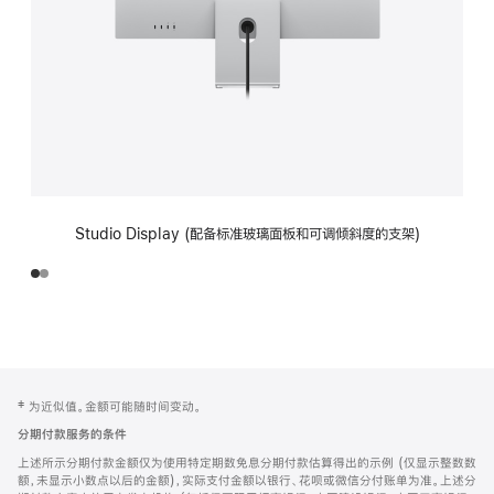
Studio Display (配备标准玻璃面板和可调倾斜度的支架)
网
脚
‡ 为近似值。金额可能随时间变动。
注
页
分期付款服务的条件
页
上述所示分期付款金额仅为使用特定期数免息分期付款估算得出的示例 (仅显示整数数
脚
额，未显示小数点以后的金额)，实际支付金额以银行、花呗或微信分付账单为准。上述分