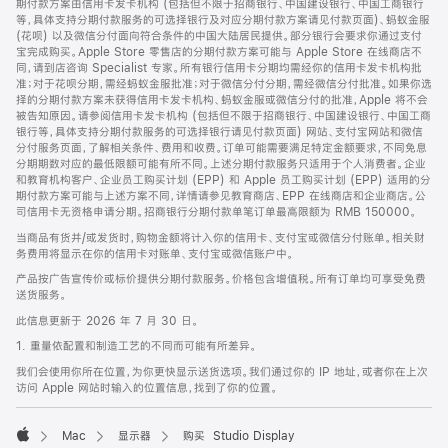
期付款方案由信用卡发卡机构 (包括但不限于招商银行、中国建设银行、中国工商银行
等，具体支持分期付款服务的可选择银行及对应分期付款方案请见付款页面)、蚂蚁金服
(花呗) 以及微信分付面向符合条件的中国大陆居民提供。部分银行会要求你通过支付
宝完成购买。Apple Store 零售店的分期付款方案可能与 Apple Store 在线商店不
同，请到店咨询 Specialist 专家。所有银行信用卡分期均需经你的信用卡发卡机构批
准；对于花呗分期，需经蚂蚁金服批准；对于微信分付分期，需经微信分付批准。如果你选
择的分期付款方案未获得信用卡发卡机构、蚂蚁金服或微信分付的批准，Apple 将不会
被告知原因。请参阅信用卡发卡机构 (包括但不限于招商银行、中国建设银行、中国工商
银行等，具体支持分期付款服务的可选择银行请见付款页面) 网站、支付宝网站和微信
分付服务页面，了解相关条件、费用和收费。订单可能需要满足特定金额要求，不同免息
分期期数对应的最低限额可能有所不同。上述分期付款服务只适用于个人消费者。企业
和教育机构客户、企业员工购买计划 (EPP) 和 Apple 员工购买计划 (EPP) 适用的分
期付款方案可能与上述方案不同，详情请参见教育商店、EPP 在线商店和企业商店。公
司信用卡无资格申请分期。招商银行分期付款单笔订单最高限额为 RMB 150000。
当商品有货并/或发货时，购物金额将计入你的信用卡、支付宝或微信分付账单。相关财
务费用将显示在你的信用卡对账单、支付宝或微信账户中。
产品按广告宣传价或标价提供分期付款服务。价格包含增值税。所有订单均可享受免费
送货服务。
此信息更新于 2026 年 7 月 30 日。
1. 重量依配置和制造工艺的不同而可能有所差异。
我们会使用你所在位置，为你更快显示送货选项。我们通过你的 IP 地址，或者你在上次
访问 Apple 网站时输入的位置信息，找到了你的位置。
Mac
显示器
购买 Studio Display