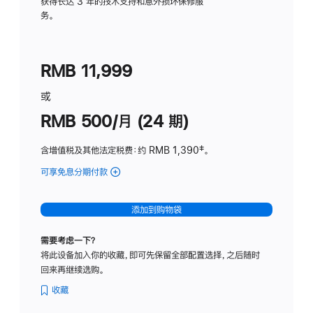
务
获得长达 3 年的技术支持和意外损坏保修服
务。
计
划
(适
RMB 11,999
用
于
或
Studio
RMB 500/月 (24 期)
Display
含增值税及其他法定税费
：约 RMB 1,390
脚
‡。
注
可享免息分期付款
(Studio
Display
-
添加到购物袋
标
准
需要考虑一下？
玻
将此设备加入你的收藏，即可先保留全部配置选择，之后随时
璃
回来再继续选购。
面
板
收藏
-