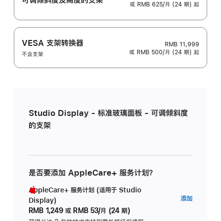
或 RMB 625/月 (24 期) 起
VESA 支架转换器
RMB 11,999
或 RMB 500/月 (24 期) 起
不含支架
Studio Display - 标准玻璃面板 - 可调倾斜度
的支架
是否要添加 AppleCare+ 服务计划？
AppleCare+ 服务计划 (适用于 Studio
AppleC
添加
Display)
服
RMB 1,249
或
RMB 53/月 (24 期)