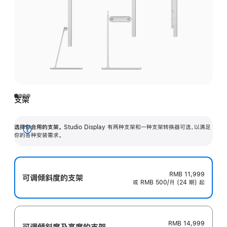
支架
选择你合用的支架。
Studio Display 有两种支架和一种支架转换器可选，以满足
展
你的各种安装需求。
开
RMB 11,999
可调倾斜度的支架
或 RMB 500/月 (24 期) 起
RMB 14,999
可调倾斜度及高‍度的支‍架