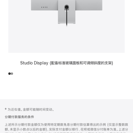
Studio Display (配备标准玻璃面板和可调倾斜度的支架)
网
脚
‡ 为近似值。金额可能随时间变动。
注
页
分期付款服务的条件
页
上述所示分期付款金额仅为使用特定期数免息分期付款估算得出的示例 (仅显示整数数
脚
额，未显示小数点以后的金额)，实际支付金额以银行、花呗或微信分付账单为准。上述分