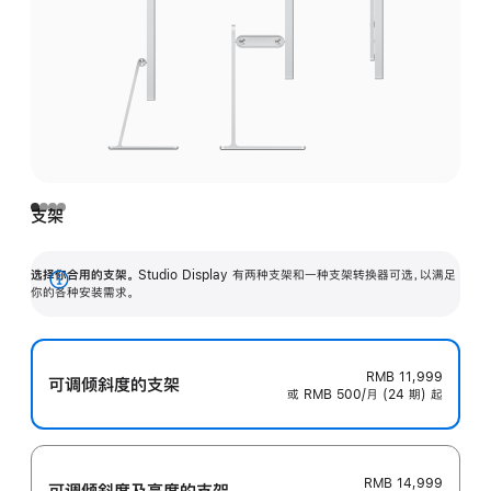
支架
选择你合用的支架。
Studio Display 有两种支架和一种支架转换器可选，以满足
展
你的各种安装需求。
开
RMB 11,999
可调倾斜度的支架
或 RMB 500/月 (24 期) 起
RMB 14,999
可调倾斜度及高‍度的支‍架