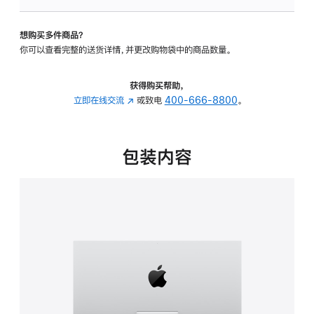
可
调
想购买多件商品？
倾
你可以查看完整的送货详情，并更改购物袋中的商品数量。
斜
度
的
获得购买帮助，
支
立即在线交流
(在
或致电
400-666-8800
。
架
新
的
窗
分
口
包装内容
期
中
付
打
款
开)
选
项)