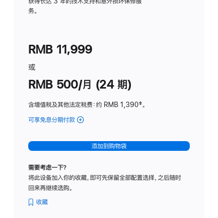
务
获得长达 3 年的技术支持和意外损坏保修服
务。
计
划
(适
RMB 11,999
用
于
或
Studio
RMB 500/月 (24 期)
Display
含增值税及其他法定税费
：约 RMB 1,390
脚
‡。
注
可享免息分期付款
(Studio
Display
-
添加到购物袋
标
准
需要考虑一下？
玻
将此设备加入你的收藏，即可先保留全部配置选择，之后随时
璃
回来再继续选购。
面
板
收藏
-