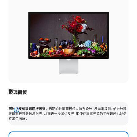
玻璃面板
两种抗反射玻璃面板可选。
标配的玻璃面板经过特别设计，反光率极低。纳米纹理
展
玻璃面板可分散反射光，从而进一步减少反光，即使在高亮光源的工作场所也能保
持出色画质。
开