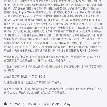
期付款方案由信用卡发卡机构 (包括但不限于招商银行、中国建设银行、中国工商银行
等，具体支持分期付款服务的可选择银行及对应分期付款方案请见付款页面)、蚂蚁金服
(花呗) 以及微信分付面向符合条件的中国大陆居民提供。部分银行会要求你通过支付
宝完成购买。Apple Store 零售店的分期付款方案可能与 Apple Store 在线商店不
同，请到店咨询 Specialist 专家。所有银行信用卡分期均需经你的信用卡发卡机构批
准；对于花呗分期，需经蚂蚁金服批准；对于微信分付分期，需经微信分付批准。如果你选
择的分期付款方案未获得信用卡发卡机构、蚂蚁金服或微信分付的批准，Apple 将不会
被告知原因。请参阅信用卡发卡机构 (包括但不限于招商银行、中国建设银行、中国工商
银行等，具体支持分期付款服务的可选择银行请见付款页面) 网站、支付宝网站和微信
分付服务页面，了解相关条件、费用和收费。订单可能需要满足特定金额要求，不同免息
分期期数对应的最低限额可能有所不同。上述分期付款服务只适用于个人消费者。企业
和教育机构客户、企业员工购买计划 (EPP) 和 Apple 员工购买计划 (EPP) 适用的分
期付款方案可能与上述方案不同，详情请参见教育商店、EPP 在线商店和企业商店。公
司信用卡无资格申请分期。招商银行分期付款单笔订单最高限额为 RMB 150000。
当商品有货并/或发货时，购物金额将计入你的信用卡、支付宝或微信分付账单。相关财
务费用将显示在你的信用卡对账单、支付宝或微信账户中。
产品按广告宣传价或标价提供分期付款服务。价格包含增值税。所有订单均可享受免费
送货服务。
此信息更新于 2026 年 7 月 30 日。
1. 重量依配置和制造工艺的不同而可能有所差异。
我们会使用你所在位置，为你更快显示送货选项。我们通过你的 IP 地址，或者你在上次
访问 Apple 网站时输入的位置信息，找到了你的位置。
Mac
显示器
购买 Studio Display