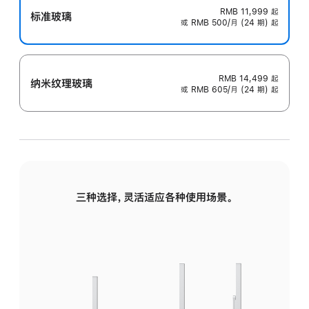
RMB 11,999
起
标准玻璃
或 RMB 500/月 (24 期) 起
RMB 14,499
起
纳米纹理玻璃
或 RMB 605/月 (24 期) 起
三种选择，灵活适应各种使用场景。
标