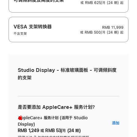
或 RMB 625/月 (24 期) 起
VESA 支架转换器
RMB 11,999
或 RMB 500/月 (24 期) 起
不含支架
Studio Display - 标准玻璃面板 - 可调倾斜度
的支架
是否要添加 AppleCare+ 服务计划？
AppleCare+ 服务计划 (适用于 Studio
AppleC
添加
Display)
服
RMB 1,249
或
RMB 53/月 (24 期)