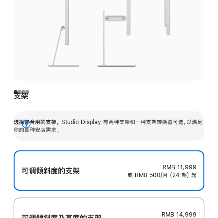
支架
选择你合用的支架。
Studio Display 有两种支架和一种支架转换器可选，以满足
展
你的各种安装需求。
开
RMB 11,999
可调倾斜度的支架
或 RMB 500/月 (24 期) 起
RMB 14,999
可调倾斜度及高‍度的支‍架