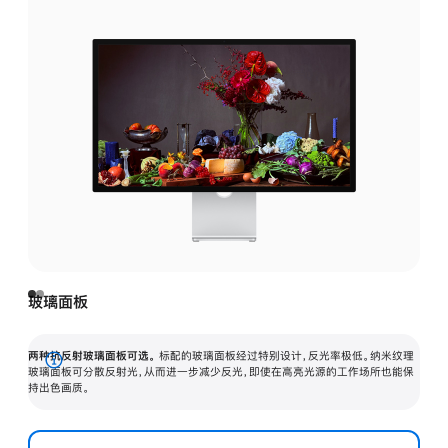
玻璃面板
两种抗反射玻璃面板可选。
标配的玻璃面板经过特别设计，反光率极低。纳米纹理
展
玻璃面板可分散反射光，从而进一步减少反光，即使在高亮光源的工作场所也能保
持出色画质。
开