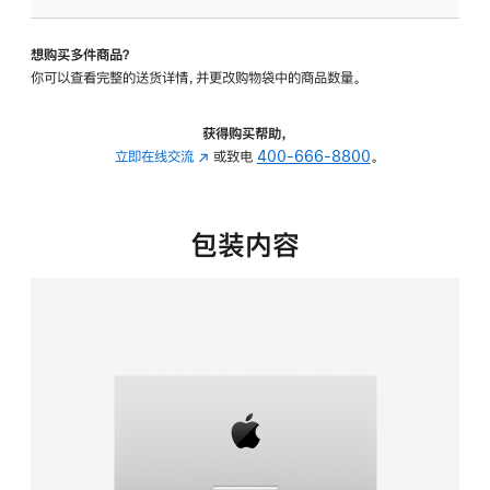
可
调
想购买多件商品？
倾
你可以查看完整的送货详情，并更改购物袋中的商品数量。
斜
度
的
获得购买帮助，
支
立即在线交流
(在
或致电
400-666-8800
。
架
新
的
窗
分
口
包装内容
期
中
付
打
款
开)
选
项)