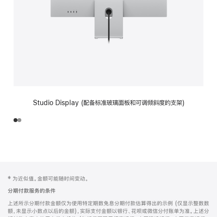
Studio Display (配备标准玻璃面板和可调倾斜度的支架)
网
脚
‡ 为近似值。金额可能随时间变动。
注
页
分期付款服务的条件
页
上述所示分期付款金额仅为使用特定期数免息分期付款估算得出的示例 (仅显示整数数
脚
额，未显示小数点以后的金额)，实际支付金额以银行、花呗或微信分付账单为准。上述分