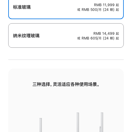
RMB 11,999
起
标准玻璃
或 RMB 500/月 (24 期) 起
RMB 14,499
起
纳米纹理玻璃
或 RMB 605/月 (24 期) 起
三种选择，灵活适应各种使用场景。
标