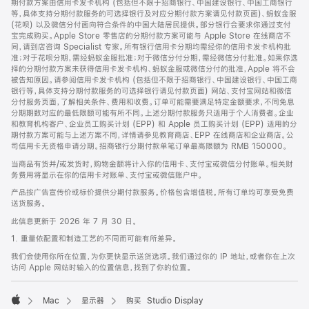
期付款方案由信用卡发卡机构 (包括但不限于招商银行、中国建设银行、中国工商银行
等，具体支持分期付款服务的可选择银行及对应分期付款方案请见付款页面)、蚂蚁金服
(花呗) 以及微信分付面向符合条件的中国大陆居民提供。部分银行会要求你通过支付
宝完成购买。Apple Store 零售店的分期付款方案可能与 Apple Store 在线商店不
同，请到店咨询 Specialist 专家。所有银行信用卡分期均需经你的信用卡发卡机构批
准；对于花呗分期，需经蚂蚁金服批准；对于微信分付分期，需经微信分付批准。如果你选
择的分期付款方案未获得信用卡发卡机构、蚂蚁金服或微信分付的批准，Apple 将不会
被告知原因。请参阅信用卡发卡机构 (包括但不限于招商银行、中国建设银行、中国工商
银行等，具体支持分期付款服务的可选择银行请见付款页面) 网站、支付宝网站和微信
分付服务页面，了解相关条件、费用和收费。订单可能需要满足特定金额要求，不同免息
分期期数对应的最低限额可能有所不同。上述分期付款服务只适用于个人消费者。企业
和教育机构客户、企业员工购买计划 (EPP) 和 Apple 员工购买计划 (EPP) 适用的分
期付款方案可能与上述方案不同，详情请参见教育商店、EPP 在线商店和企业商店。公
司信用卡无资格申请分期。招商银行分期付款单笔订单最高限额为 RMB 150000。
当商品有货并/或发货时，购物金额将计入你的信用卡、支付宝或微信分付账单。相关财
务费用将显示在你的信用卡对账单、支付宝或微信账户中。
产品按广告宣传价或标价提供分期付款服务。价格包含增值税。所有订单均可享受免费
送货服务。
此信息更新于 2026 年 7 月 30 日。
1. 重量依配置和制造工艺的不同而可能有所差异。
我们会使用你所在位置，为你更快显示送货选项。我们通过你的 IP 地址，或者你在上次
访问 Apple 网站时输入的位置信息，找到了你的位置。
Mac
显示器
购买 Studio Display