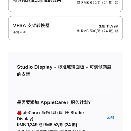
或 RMB 625/月 (24 期) 起
VESA 支架转换器
RMB 11,999
或 RMB 500/月 (24 期) 起
不含支架
Studio Display - 标准玻璃面板 - 可调倾斜度
的支架
是否要添加 AppleCare+ 服务计划？
AppleCare+ 服务计划 (适用于 Studio
AppleC
添加
Display)
服
RMB 1,249
或
RMB 53/月 (24 期)