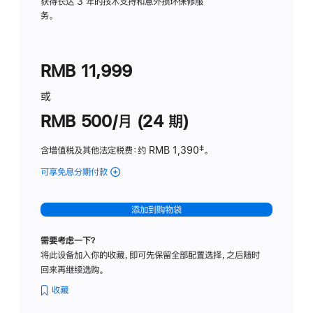
务
获得长达 3 年的技术支持和意外损坏保修服
务。
计
划
(适
RMB 11,999
用
于
或
Studio
RMB 500/月 (24 期)
Display
含增值税及其他法定税费
：约 RMB 1,390
脚
‡。
注
可享免息分期付款
(Studio
Display
-
添加到购物袋
标
准
需要考虑一下？
玻
将此设备加入你的收藏，即可先保留全部配置选择，之后随时
璃
回来再继续选购。
面
板
收藏
-