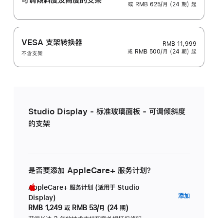
或 RMB 625/月 (24 期) 起
VESA 支架转换器
RMB 11,999
或 RMB 500/月 (24 期) 起
不含支架
Studio Display - 标准玻璃面板 - 可调倾斜度
的支架
是否要添加 AppleCare+ 服务计划？
AppleCare+ 服务计划 (适用于 Studio
AppleC
添加
Display)
服
RMB 1,249
或
RMB 53/月 (24 期)