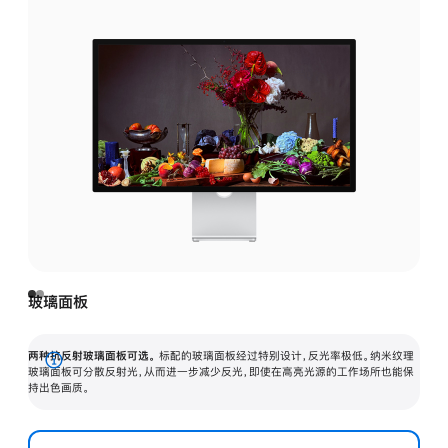
玻璃面板
两种抗反射玻璃面板可选。
标配的玻璃面板经过特别设计，反光率极低。纳米纹理
展
玻璃面板可分散反射光，从而进一步减少反光，即使在高亮光源的工作场所也能保
持出色画质。
开