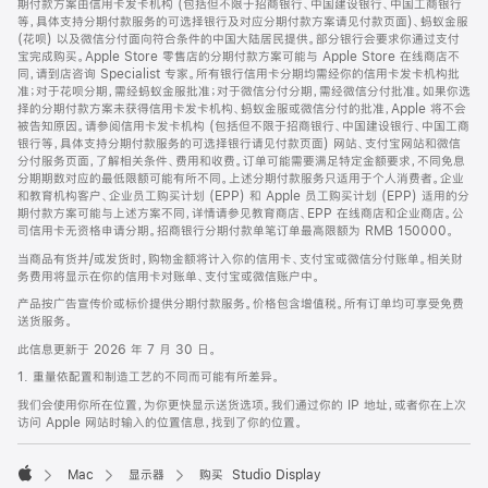
期付款方案由信用卡发卡机构 (包括但不限于招商银行、中国建设银行、中国工商银行
等，具体支持分期付款服务的可选择银行及对应分期付款方案请见付款页面)、蚂蚁金服
(花呗) 以及微信分付面向符合条件的中国大陆居民提供。部分银行会要求你通过支付
宝完成购买。Apple Store 零售店的分期付款方案可能与 Apple Store 在线商店不
同，请到店咨询 Specialist 专家。所有银行信用卡分期均需经你的信用卡发卡机构批
准；对于花呗分期，需经蚂蚁金服批准；对于微信分付分期，需经微信分付批准。如果你选
择的分期付款方案未获得信用卡发卡机构、蚂蚁金服或微信分付的批准，Apple 将不会
被告知原因。请参阅信用卡发卡机构 (包括但不限于招商银行、中国建设银行、中国工商
银行等，具体支持分期付款服务的可选择银行请见付款页面) 网站、支付宝网站和微信
分付服务页面，了解相关条件、费用和收费。订单可能需要满足特定金额要求，不同免息
分期期数对应的最低限额可能有所不同。上述分期付款服务只适用于个人消费者。企业
和教育机构客户、企业员工购买计划 (EPP) 和 Apple 员工购买计划 (EPP) 适用的分
期付款方案可能与上述方案不同，详情请参见教育商店、EPP 在线商店和企业商店。公
司信用卡无资格申请分期。招商银行分期付款单笔订单最高限额为 RMB 150000。
当商品有货并/或发货时，购物金额将计入你的信用卡、支付宝或微信分付账单。相关财
务费用将显示在你的信用卡对账单、支付宝或微信账户中。
产品按广告宣传价或标价提供分期付款服务。价格包含增值税。所有订单均可享受免费
送货服务。
此信息更新于 2026 年 7 月 30 日。
1. 重量依配置和制造工艺的不同而可能有所差异。
我们会使用你所在位置，为你更快显示送货选项。我们通过你的 IP 地址，或者你在上次
访问 Apple 网站时输入的位置信息，找到了你的位置。
Mac
显示器
购买 Studio Display