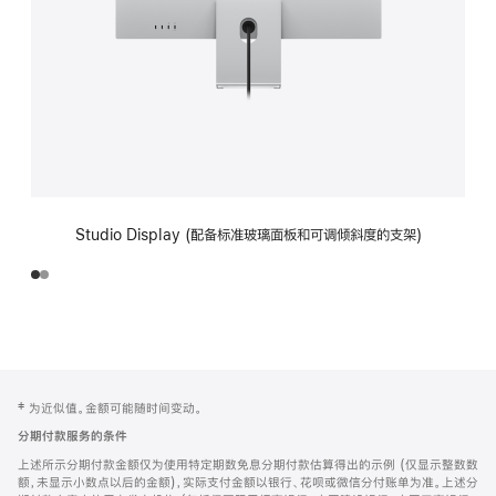
Studio Display (配备标准玻璃面板和可调倾斜度的支架)
网
脚
‡ 为近似值。金额可能随时间变动。
注
页
分期付款服务的条件
页
上述所示分期付款金额仅为使用特定期数免息分期付款估算得出的示例 (仅显示整数数
脚
额，未显示小数点以后的金额)，实际支付金额以银行、花呗或微信分付账单为准。上述分