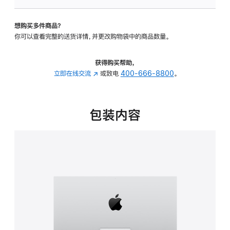
可
调
想购买多件商品？
倾
你可以查看完整的送货详情，并更改购物袋中的商品数量。
斜
度
的
获得购买帮助，
支
立即在线交流
(在
或致电
400-666-8800
。
架
新
的
窗
分
口
包装内容
期
中
付
打
款
开)
选
项)