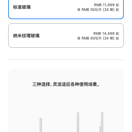
RMB 11,999
起
标准玻璃
或 RMB 500/月 (24 期) 起
RMB 14,499
起
纳米纹理玻璃
或 RMB 605/月 (24 期) 起
三种选择，灵活适应各种使用场景。
标