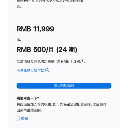
务
获得长达 3 年的技术支持和意外损坏保修服
务。
计
划
(适
RMB 11,999
用
于
或
Studio
RMB 500/月 (24 期)
Display
含增值税及其他法定税费
：约 RMB 1,390
脚
‡。
注
可享免息分期付款
(Studio
Display
-
添加到购物袋
标
准
需要考虑一下？
玻
将此设备加入你的收藏，即可先保留全部配置选择，之后随时
璃
回来再继续选购。
面
板
收藏
-