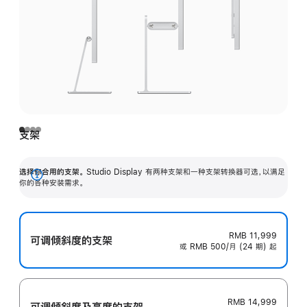
支架
选择你合用的支架。
Studio Display 有两种支架和一种支架转换器可选，以满足
展
你的各种安装需求。
开
RMB 11,999
可调倾斜度的支架
或 RMB 500/月 (24 期) 起
RMB 14,999
可调倾斜度及高‍度的支‍架