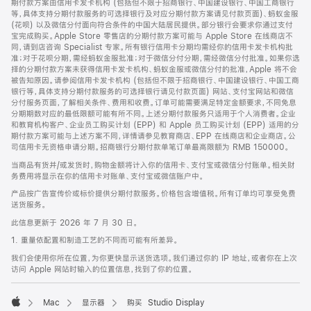
期付款方案由信用卡发卡机构 (包括但不限于招商银行、中国建设银行、中国工商银行
等，具体支持分期付款服务的可选择银行及对应分期付款方案请见付款页面)、蚂蚁金服
(花呗) 以及微信分付面向符合条件的中国大陆居民提供。部分银行会要求你通过支付
宝完成购买。Apple Store 零售店的分期付款方案可能与 Apple Store 在线商店不
同，请到店咨询 Specialist 专家。所有银行信用卡分期均需经你的信用卡发卡机构批
准；对于花呗分期，需经蚂蚁金服批准；对于微信分付分期，需经微信分付批准。如果你选
择的分期付款方案未获得信用卡发卡机构、蚂蚁金服或微信分付的批准，Apple 将不会
被告知原因。请参阅信用卡发卡机构 (包括但不限于招商银行、中国建设银行、中国工商
银行等，具体支持分期付款服务的可选择银行请见付款页面) 网站、支付宝网站和微信
分付服务页面，了解相关条件、费用和收费。订单可能需要满足特定金额要求，不同免息
分期期数对应的最低限额可能有所不同。上述分期付款服务只适用于个人消费者。企业
和教育机构客户、企业员工购买计划 (EPP) 和 Apple 员工购买计划 (EPP) 适用的分
期付款方案可能与上述方案不同，详情请参见教育商店、EPP 在线商店和企业商店。公
司信用卡无资格申请分期。招商银行分期付款单笔订单最高限额为 RMB 150000。
当商品有货并/或发货时，购物金额将计入你的信用卡、支付宝或微信分付账单。相关财
务费用将显示在你的信用卡对账单、支付宝或微信账户中。
产品按广告宣传价或标价提供分期付款服务。价格包含增值税。所有订单均可享受免费
送货服务。
此信息更新于 2026 年 7 月 30 日。
1. 重量依配置和制造工艺的不同而可能有所差异。
我们会使用你所在位置，为你更快显示送货选项。我们通过你的 IP 地址，或者你在上次
访问 Apple 网站时输入的位置信息，找到了你的位置。
Mac
显示器
购买 Studio Display