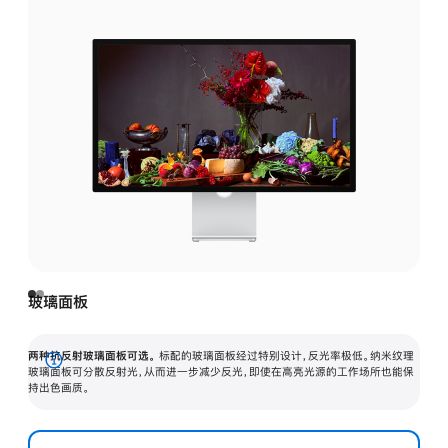
玻璃面板
两种抗反射玻璃面板可选。
标配的玻璃面板经过特别设计，反光率极低。纳米纹理
展
玻璃面板可分散反射光，从而进一步减少反光，即使在高亮光源的工作场所也能保
持出色画质。
开