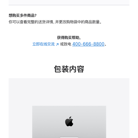
可
调
想购买多件商品？
倾
你可以查看完整的送货详情，并更改购物袋中的商品数量。
斜
度
的
获得购买帮助，
支
立即在线交流
(在
或致电
400-666-8800
。
架
新
的
窗
分
口
包装内容
期
中
付
打
款
开)
选
项)