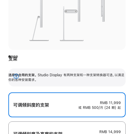
支架
选择你合用的支架。
Studio Display 有两种支架和一种支架转换器可选，以满足
展
你的各种安装需求。
开
RMB 11,999
可调倾斜度的支架
或 RMB 500/月 (24 期) 起
RMB 14,999
可调倾斜度及高‍度的支‍架