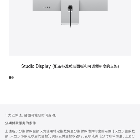
Studio Display (配备标准玻璃面板和可调倾斜度的支架)
网
脚
‡ 为近似值。金额可能随时间变动。
注
页
分期付款服务的条件
页
上述所示分期付款金额仅为使用特定期数免息分期付款估算得出的示例 (仅显示整数数
脚
额，未显示小数点以后的金额)，实际支付金额以银行、花呗或微信分付账单为准。上述分