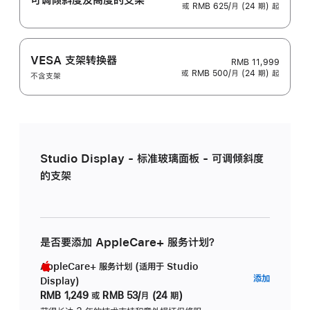
或 RMB 625/月 (24 期) 起
VESA 支架转换器
RMB 11,999
或 RMB 500/月 (24 期) 起
不含支架
Studio Display - 标准玻璃面板 - 可调倾斜度
的支架
是否要添加 AppleCare+ 服务计划？
AppleCare+ 服务计划 (适用于 Studio
AppleC
添加
Display)
服
RMB 1,249
或
RMB 53/月 (24 期)