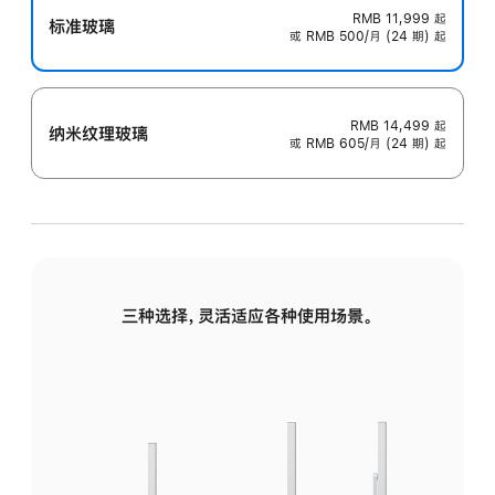
RMB 11,999
起
标准玻璃
或 RMB 500/月 (24 期) 起
RMB 14,499
起
纳米纹理玻璃
或 RMB 605/月 (24 期) 起
三种选择，灵活适应各种使用场景。
标