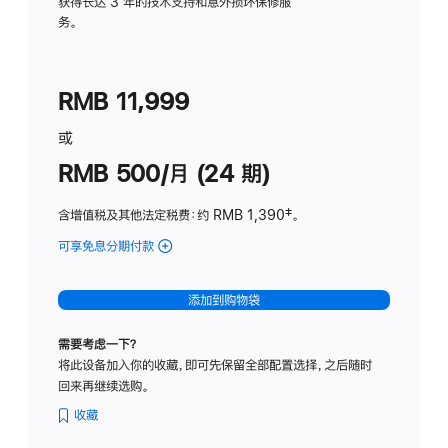
务
获得长达 3 年的技术支持和意外损坏保修服
务。
计
划
(适
RMB 11,999
用
于
或
Studio
RMB 500/月 (24 期)
Display
含增值税及其他法定税费
：约 RMB 1,390
脚
‡。
注
可享免息分期付款
(Studio
Display
-
添加到购物袋
标
准
需要考虑一下？
玻
将此设备加入你的收藏，即可先保留全部配置选择，之后随时
璃
回来再继续选购。
面
板
收藏
-