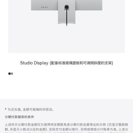
Studio Display (配备标准玻璃面板和可调倾斜度的支架)
网
脚
‡ 为近似值。金额可能随时间变动。
注
页
分期付款服务的条件
页
上述所示分期付款金额仅为使用特定期数免息分期付款估算得出的示例 (仅显示整数数
脚
额，未显示小数点以后的金额)，实际支付金额以银行、花呗或微信分付账单为准。上述分