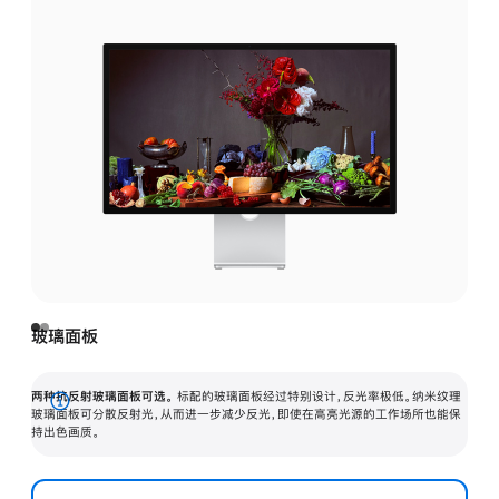
玻璃面板
两种抗反射玻璃面板可选。
标配的玻璃面板经过特别设计，反光率极低。纳米纹理
展
玻璃面板可分散反射光，从而进一步减少反光，即使在高亮光源的工作场所也能保
持出色画质。
开