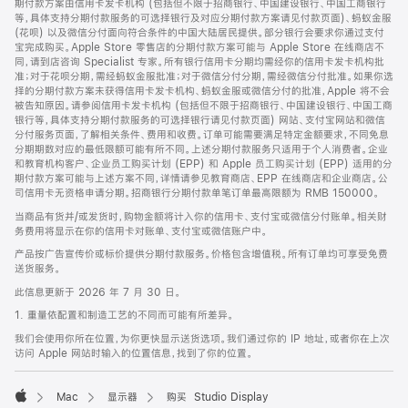
期付款方案由信用卡发卡机构 (包括但不限于招商银行、中国建设银行、中国工商银行
等，具体支持分期付款服务的可选择银行及对应分期付款方案请见付款页面)、蚂蚁金服
(花呗) 以及微信分付面向符合条件的中国大陆居民提供。部分银行会要求你通过支付
宝完成购买。Apple Store 零售店的分期付款方案可能与 Apple Store 在线商店不
同，请到店咨询 Specialist 专家。所有银行信用卡分期均需经你的信用卡发卡机构批
准；对于花呗分期，需经蚂蚁金服批准；对于微信分付分期，需经微信分付批准。如果你选
择的分期付款方案未获得信用卡发卡机构、蚂蚁金服或微信分付的批准，Apple 将不会
被告知原因。请参阅信用卡发卡机构 (包括但不限于招商银行、中国建设银行、中国工商
银行等，具体支持分期付款服务的可选择银行请见付款页面) 网站、支付宝网站和微信
分付服务页面，了解相关条件、费用和收费。订单可能需要满足特定金额要求，不同免息
分期期数对应的最低限额可能有所不同。上述分期付款服务只适用于个人消费者。企业
和教育机构客户、企业员工购买计划 (EPP) 和 Apple 员工购买计划 (EPP) 适用的分
期付款方案可能与上述方案不同，详情请参见教育商店、EPP 在线商店和企业商店。公
司信用卡无资格申请分期。招商银行分期付款单笔订单最高限额为 RMB 150000。
当商品有货并/或发货时，购物金额将计入你的信用卡、支付宝或微信分付账单。相关财
务费用将显示在你的信用卡对账单、支付宝或微信账户中。
产品按广告宣传价或标价提供分期付款服务。价格包含增值税。所有订单均可享受免费
送货服务。
此信息更新于 2026 年 7 月 30 日。
1. 重量依配置和制造工艺的不同而可能有所差异。
我们会使用你所在位置，为你更快显示送货选项。我们通过你的 IP 地址，或者你在上次
访问 Apple 网站时输入的位置信息，找到了你的位置。
Mac
显示器
购买 Studio Display