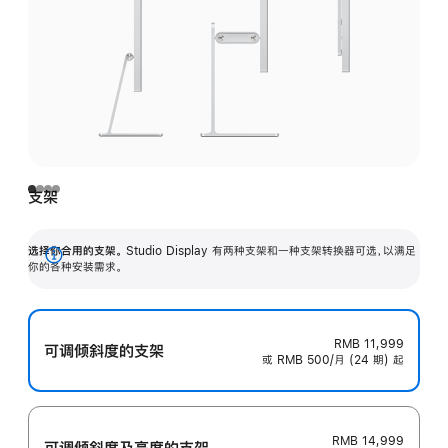
支架
选择你合用的支架。
Studio Display 有两种支架和一种支架转换器可选，以满足
展
你的各种安装需求。
开
RMB 11,999
可调倾斜度的支架
或 RMB 500/月 (24 期) 起
RMB 14,999
可调倾斜度及高‍度的支‍架