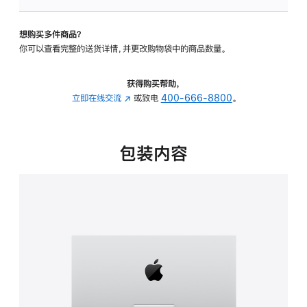
可
调
想购买多件商品？
倾
你可以查看完整的送货详情，并更改购物袋中的商品数量。
斜
度
的
获得购买帮助，
支
立即在线交流
(在
或致电
400-666-8800
。
架
新
的
窗
分
口
包装内容
期
中
付
打
款
开)
选
项)