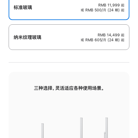
RMB 11,999
起
标准玻璃
或 RMB 500/月 (24 期) 起
RMB 14,499
起
纳米纹理玻璃
或 RMB 605/月 (24 期) 起
三种选择，灵活适应各种使用场景。
标