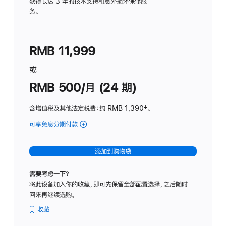
务
获得长达 3 年的技术支持和意外损坏保修服
务。
计
划
(适
RMB 11,999
用
于
或
Studio
RMB 500/月 (24 期)
Display
含增值税及其他法定税费
：约 RMB 1,390
脚
‡。
注
可享免息分期付款
(Studio
Display
-
添加到购物袋
标
准
需要考虑一下？
玻
将此设备加入你的收藏，即可先保留全部配置选择，之后随时
璃
回来再继续选购。
面
板
收藏
-