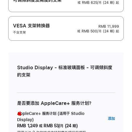
或 RMB 625/月 (24 期) 起
VESA 支架转换器
RMB 11,999
或 RMB 500/月 (24 期) 起
不含支架
Studio Display - 标准玻璃面板 - 可调倾斜度
的支架
是否要添加 AppleCare+ 服务计划？
AppleCare+ 服务计划 (适用于 Studio
AppleC
添加
Display)
服
RMB 1,249
或
RMB 53/月 (24 期)