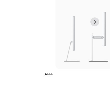
上
下
一
一
张
张
图
图
库
库
图
图
片
片
-
-
支
支
架
架