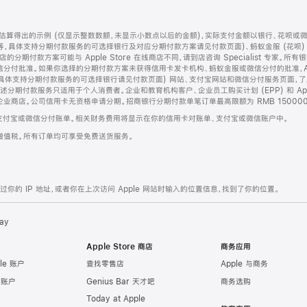
算得出的示例 (仅显示整数数额，未显示小数点以后的金额)，实际支付金额以银行、花呗或
等，具体支持分期付款服务的可选择银行及对应分期付款方案请见付款页面)、蚂蚁金服 (花呗
售店的分期付款方案可能与 Apple Store 在线商店不同，请到店咨询 Specialist 专
分付批准。如果你选择的分期付款方案未获得信用卡发卡机构、蚂蚁金服或微信分付的批准，Ap
具体支持分期付款服务的可选择银行请见付款页面) 网站、支付宝网站和微信分付服务页面，
期付款服务只适用于个人消费者。企业和教育机构客户、企业员工购买计划 (EPP) 和 Appl
企业商店。公司信用卡无资格申请分期。招商银行分期付款单笔订单最高限额为 RMB 150000
支付宝或微信分付账单。相关财务费用将显示在你的信用卡对账单、支付宝或微信账户中。
增值税。所有订单均可享受免费送货服务。
的 IP 地址，或者你在上次访问 Apple 网站时输入的位置信息，找到了你的位置。
ay
Apple Store 商店
商务应用
le 账户
查找零售店
Apple 与商务
e 账户
Genius Bar 天才吧
商务选购
Today at Apple