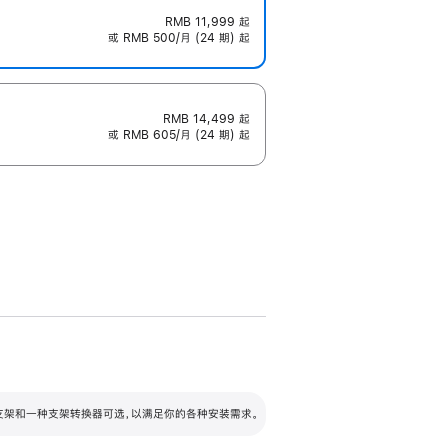
RMB 11,999
起
或 RMB 500/月 (24 期) 起
RMB 14,499
起
或 RMB 605/月 (24 期) 起
配可调倾斜度及高度的支架，额外增加 105
VESA 支架转换器
 有两种支架和一种支架转换器可选，以满足你的各种安装需求。
毫米的高度调节范围。
容的支架 (未随附)