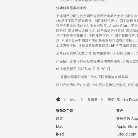
‡ 为近似值。金额可能随时间变动。
注
页
分期付款服务的条件
页
上述所示分期付款金额仅为使用特定期数免息分期付款估
脚
(包括但不限于招商银行、中国建设银行、中国工商银行
银行会要求你通过支付宝完成购买。Apple Store 零
呗分期，需经蚂蚁金服批准；对于微信分付分期，需经微信
括但不限于招商银行、中国建设银行、中国工商银行等，
求，不同免息分期期数对应的最低限额可能有所不同。上述分
上述方案不同，详情请参见教育商店、EPP 在线商店和
当商品有货并/或发货时，购物金额将计入你的信用卡、
产品按广告宣传价或标价提供分期付款服务。价格包含
此信息更新于 2026 年 7 月 30 日。
1. 重量依配置和制造工艺的不同而可能有所差异。
我们会使用你所在位置，为你更快显示送货选项。我们通过你
Mac
显示器
购买 Studio Displ
Apple
选购及了解
账户
商店
管理你的 App
Mac
Apple Stor
iPad
iCloud.com