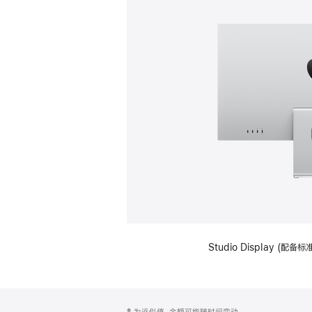
Studio Display (
网
脚