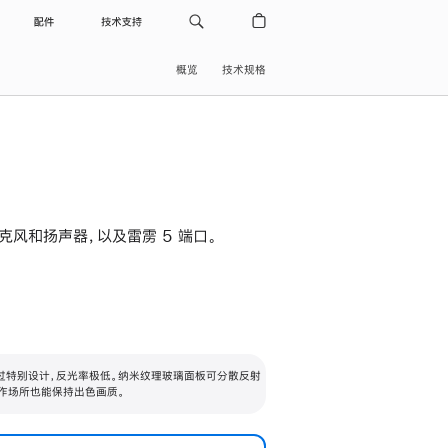
配件
技术支持
概览
技术规格
级麦克风和扬声器，以及雷雳 5 端口。
过特别设计，反光率极低。纳米纹理玻璃面板可分散反射
作场所也能保持出色画质。