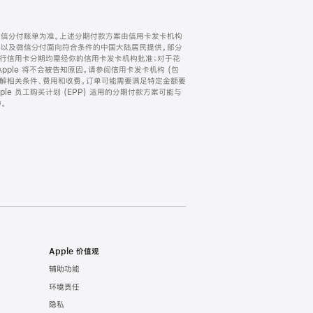
微信分付账单为准。上述分期付款方案由信用卡发卡机构
) 以及微信分付面向符合条件的中国大陆居民提供。部分
家。所有银行信用卡分期均需经你的信用卡发卡机构批准；对于花
ple 将不会被告知原因。请参阅信用卡发卡机构 (包
了解相关条件、费用和收费。订单可能需要满足特定金额要
e 员工购买计划 (EPP) 适用的分期付款方案可能与
。
Apple 价值观
辅助功能
环境责任
隐私