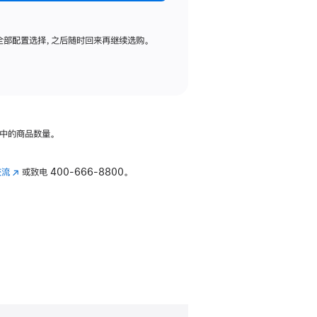
全部配置选择，之后随时回来再继续选购。
中的商品数量。
交流
(在
或致电
400-666-8800。
新
窗
口
中
打
开)