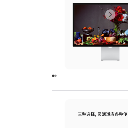
上
下
一
一
张
张
图
图
库
库
图
图
片
片
-
-
玻
玻
璃
璃
三种选择，灵活适应各种使
面
面
板
板