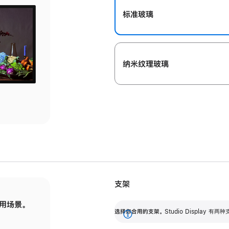
标准玻璃
纳米纹理玻璃
支架
用场景。
标配可调倾斜度的支架，提供 30 度的倾斜度
选
选择你合用的支架。
Studio Display
调节范围。
展