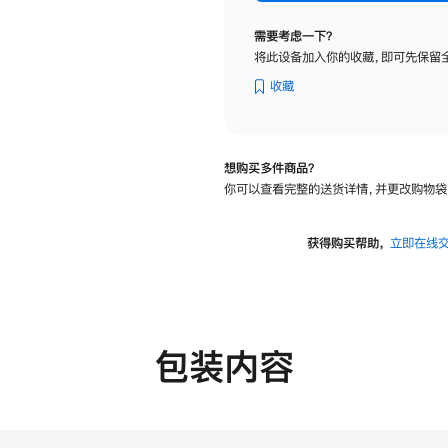
标
准
需要考虑一下？
玻
将此设备加入你的收藏，即可先保留
璃
面
收藏
板
-
可
想购买多件商品？
调
你可以查看完整的送货详情，并更改购物袋
倾
斜
度
获得购买帮助，
立即在线
的
支
架
的
分
包装内容
期
付
款
选
项)