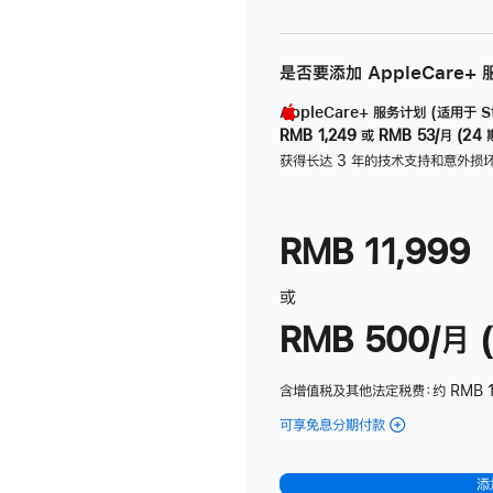
是否要添加 AppleCare+
AppleCare+ 服务计划 (适用于 Stu
RMB 1,249
或
RMB 53/月 (24 
获得长达 3 年的技术支持和意外损
RMB 11,999
或
RMB 500/月 (
含增值税及其他法定税费
：约 RMB 
可享免息分期付款
(Studio
Display
-
添