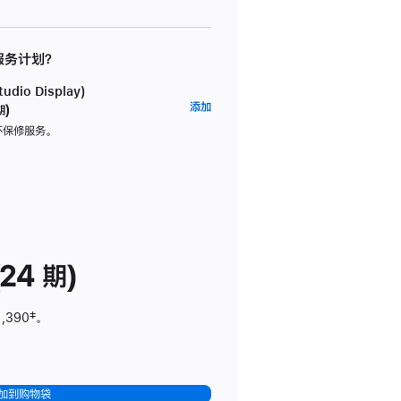
 服务计划？
dio Display)
AppleCare+
添加
期)
服
坏保修服务。
务
计
划
(适
用
于
24 期)
Studio
Display)
1,390
脚
‡。
注
加到购物袋