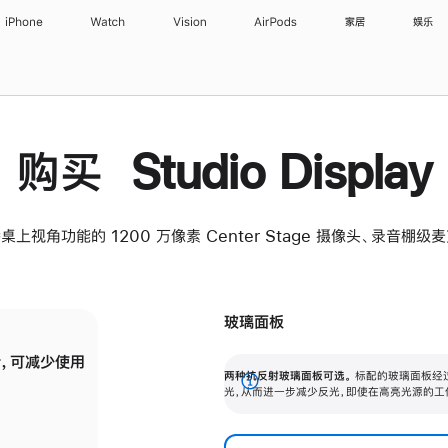
iPhone
Watch
Vision
AirPods
家居
娱乐
购买 Studio Display
桌上视角功能的 1200 万像素 Center Stage 摄像头、录音棚
玻璃面板
，可减少使用
纳米纹理玻璃面板可进一步减少反光，即使在
两种抗反射玻璃面板可选。
标配的玻璃面板经
。
有高亮光源的场所使用，也能保持出色画质。
展
光，从而进一步减少反光，即使在高亮光源的工
开