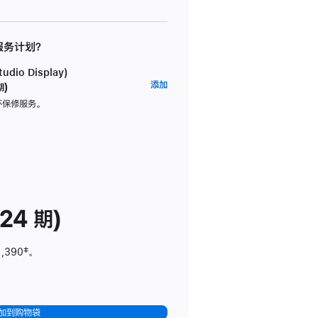
 服务计划？
dio Display)
AppleCare+
添加
期)
服
坏保修服务。
务
计
划
(适
用
于
24 期)
Studio
Display)
1,390
脚
‡。
注
加到购物袋