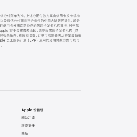
微信分付账单为准。上述分期付款方案由信用卡发卡机构
) 以及微信分付面向符合条件的中国大陆居民提供。部分
家。所有银行信用卡分期均需经你的信用卡发卡机构批准；对于花
ple 将不会被告知原因。请参阅信用卡发卡机构 (包
了解相关条件、费用和收费。订单可能需要满足特定金额要
e 员工购买计划 (EPP) 适用的分期付款方案可能与
。
Apple 价值观
辅助功能
环境责任
隐私