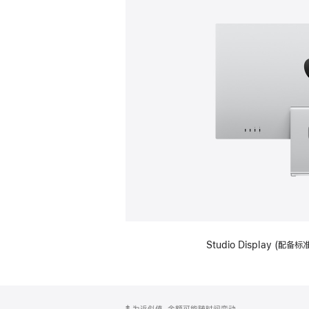
Studio Display (
网
脚