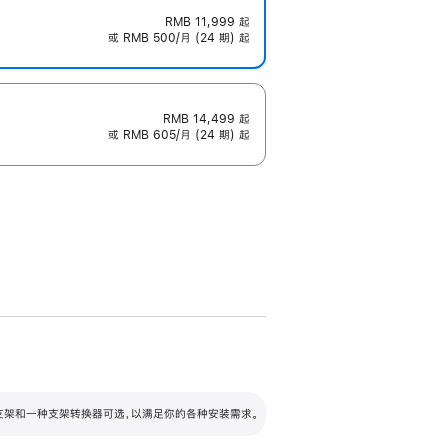
RMB 11,999
起
或 RMB 500/月 (24 期) 起
RMB 14,499
起
或 RMB 605/月 (24 期) 起
配可调倾斜度及高度的支架，额外增加 105
VESA 支架转换器
 有两种支架和一种支架转换器可选，以满足你的各种安装需求。
毫米的高度调节范围。
容的支架 (未随附)