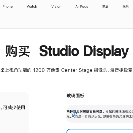
iPhone
Watch
Vision
AirPods
家居
娱乐
购买 Studio Display
桌上视角功能的 1200 万像素 Center Stage 摄像头、录音棚
玻璃面板
，可减少使用
纳米纹理玻璃面板可进一步减少反光，即使在
两种抗反射玻璃面板可选。
标配的玻璃面板经
。
有高亮光源的场所使用，也能保持出色画质。
展
光，从而进一步减少反光，即使在高亮光源的工
开