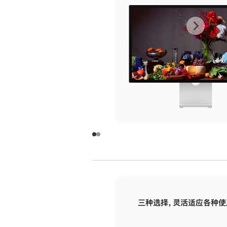
上
下
一
一
张
张
图
图
库
库
图
图
片
片
-
-
玻
玻
璃
璃
三种选择，灵活适应各种使
面
面
板
板