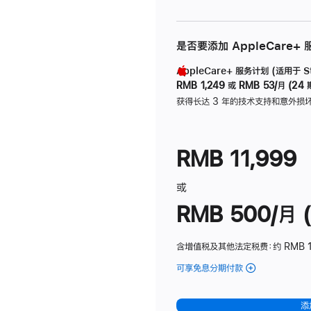
是否要添加 AppleCare+
AppleCare+ 服务计划 (适用于 Stu
RMB 1,249
或
RMB 53/月 (24 
获得长达 3 年的技术支持和意外损
RMB 11,999
或
RMB 500/月 (
含增值税及其他法定税费
：约 RMB 
可享免息分期付款
(Studio
Display
-
添