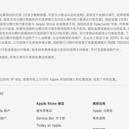
算得出的示例 (仅显示整数数额，未显示小数点以后的金额)，实际支付金额以银行、花呗或
等，具体支持分期付款服务的可选择银行及对应分期付款方案请见付款页面)、蚂蚁金服 (花呗
售店的分期付款方案可能与 Apple Store 在线商店不同，请到店咨询 Specialist 专
分付批准。如果你选择的分期付款方案未获得信用卡发卡机构、蚂蚁金服或微信分付的批准，Ap
具体支持分期付款服务的可选择银行请见付款页面) 网站、支付宝网站和微信分付服务页面，
期付款服务只适用于个人消费者。企业和教育机构客户、企业员工购买计划 (EPP) 和 Appl
企业商店。公司信用卡无资格申请分期。招商银行分期付款单笔订单最高限额为 RMB 150000
支付宝或微信分付账单。相关财务费用将显示在你的信用卡对账单、支付宝或微信账户中。
增值税。所有订单均可享受免费送货服务。
的 IP 地址，或者你在上次访问 Apple 网站时输入的位置信息，找到了你的位置。
ay
Apple Store 商店
商务应用
le 账户
查找零售店
Apple 与商务
e 账户
Genius Bar 天才吧
商务选购
Today at Apple