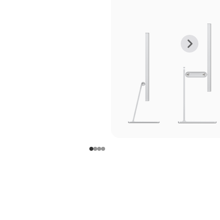
上
下
一
一
张
张
图
图
库
库
图
图
片
片
-
-
支
支
架
架