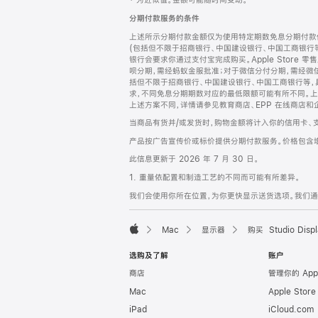
‡ 为近似值。金额可能随时间变动。
注
页
分期付款服务的条件
页
上述所示分期付款金额仅为使用特定期数免息分期付款估
脚
(包括但不限于招商银行、中国建设银行、中国工商银行
银行会要求你通过支付宝完成购买。Apple Store 零
呗分期，需经蚂蚁金服批准；对于微信分付分期，需经微信
括但不限于招商银行、中国建设银行、中国工商银行等，
求，不同免息分期期数对应的最低限额可能有所不同。上述分
上述方案不同，详情请参见教育商店、EPP 在线商店和
当商品有货并/或发货时，购物金额将计入你的信用卡、
产品按广告宣传价或标价提供分期付款服务。价格包含
此信息更新于 2026 年 7 月 30 日。
1. 重量依配置和制造工艺的不同而可能有所差异。
我们会使用你所在位置，为你更快显示送货选项。我们通过你
Mac
显示器
购买 Studio Displ
Apple
选购及了解
账户
商店
管理你的 App
Mac
Apple Stor
iPad
iCloud.com