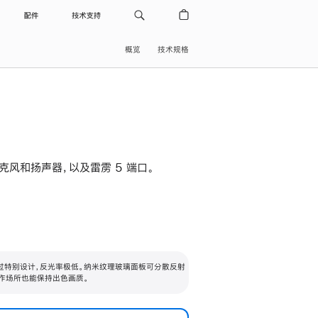
配件
技术支持
概览
技术规格
级麦克风和扬声器，以及雷雳 5 端口。
过特别设计，反光率极低。纳米纹理玻璃面板可分散反射
作场所也能保持出色画质。