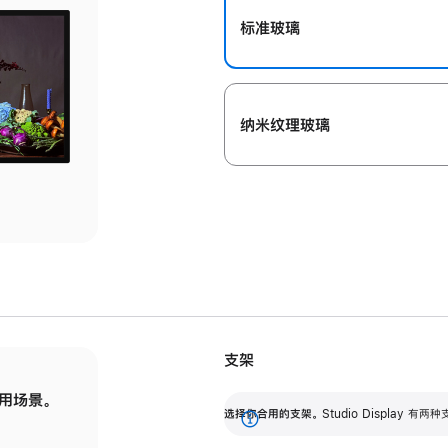
标准玻璃
纳米纹理玻璃
支架
用场景。
标配可调倾斜度的支架，提供 30 度的倾斜度
选
选择你合用的支架。
Studio Display
调节范围。
展