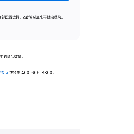
全部配置选择，之后随时回来再继续选购。
中的商品数量。
交流
(在
或致电
400-666-8800。
新
窗
口
中
打
开)