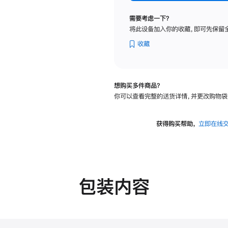
标
准
需要考虑一下？
玻
将此设备加入你的收藏，即可先保留
璃
面
收藏
板
-
可
想购买多件商品？
调
你可以查看完整的送货详情，并更改购物袋
倾
斜
度
获得购买帮助，
立即在线
的
支
架
的
分
包装内容
期
付
款
选
项)