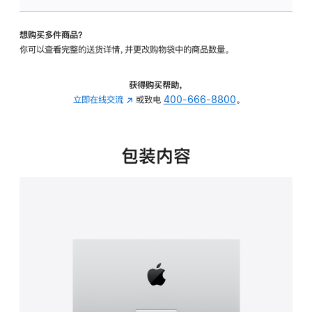
可
调
想购买多件商品？
倾
你可以查看完整的送货详情，并更改购物袋中的商品数量。
斜
度
的
获得购买帮助，
支
立即在线交流
(在
或致电
400-666-8800
。
架
新
的
窗
分
口
包装内容
期
中
付
打
款
开)
选
项)