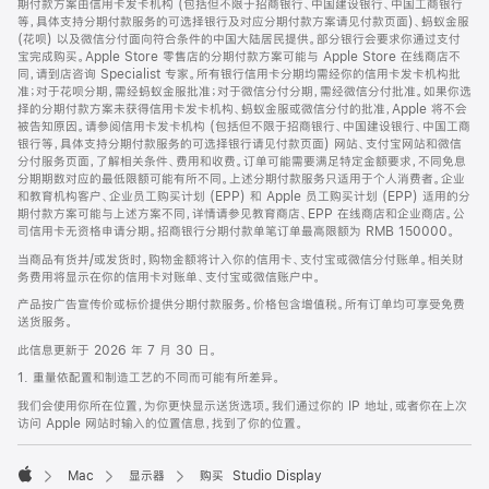
期付款方案由信用卡发卡机构 (包括但不限于招商银行、中国建设银行、中国工商银行
等，具体支持分期付款服务的可选择银行及对应分期付款方案请见付款页面)、蚂蚁金服
(花呗) 以及微信分付面向符合条件的中国大陆居民提供。部分银行会要求你通过支付
宝完成购买。Apple Store 零售店的分期付款方案可能与 Apple Store 在线商店不
同，请到店咨询 Specialist 专家。所有银行信用卡分期均需经你的信用卡发卡机构批
准；对于花呗分期，需经蚂蚁金服批准；对于微信分付分期，需经微信分付批准。如果你选
择的分期付款方案未获得信用卡发卡机构、蚂蚁金服或微信分付的批准，Apple 将不会
被告知原因。请参阅信用卡发卡机构 (包括但不限于招商银行、中国建设银行、中国工商
银行等，具体支持分期付款服务的可选择银行请见付款页面) 网站、支付宝网站和微信
分付服务页面，了解相关条件、费用和收费。订单可能需要满足特定金额要求，不同免息
分期期数对应的最低限额可能有所不同。上述分期付款服务只适用于个人消费者。企业
和教育机构客户、企业员工购买计划 (EPP) 和 Apple 员工购买计划 (EPP) 适用的分
期付款方案可能与上述方案不同，详情请参见教育商店、EPP 在线商店和企业商店。公
司信用卡无资格申请分期。招商银行分期付款单笔订单最高限额为 RMB 150000。
当商品有货并/或发货时，购物金额将计入你的信用卡、支付宝或微信分付账单。相关财
务费用将显示在你的信用卡对账单、支付宝或微信账户中。
产品按广告宣传价或标价提供分期付款服务。价格包含增值税。所有订单均可享受免费
送货服务。
此信息更新于 2026 年 7 月 30 日。
1. 重量依配置和制造工艺的不同而可能有所差异。
我们会使用你所在位置，为你更快显示送货选项。我们通过你的 IP 地址，或者你在上次
访问 Apple 网站时输入的位置信息，找到了你的位置。
Mac
显示器
购买 Studio Display