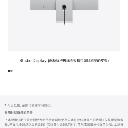
Studio Display (配备标准玻璃面板和可调倾斜度的支架)
网
脚
‡ 为近似值。金额可能随时间变动。
注
页
分期付款服务的条件
页
上述所示分期付款金额仅为使用特定期数免息分期付款估算得出的示例 (仅显示整数数
脚
额，未显示小数点以后的金额)，实际支付金额以银行、花呗或微信分付账单为准。上述分