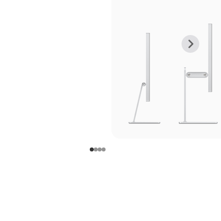
上
下
一
一
张
张
图
图
库
库
图
图
片
片
-
-
支
支
架
架