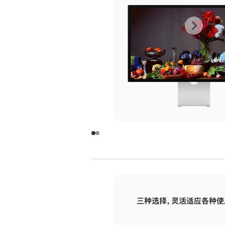
上
下
一
一
张
张
图
图
库
库
图
图
片
片
-
-
玻
玻
璃
璃
三种选择，灵活适应各种使
面
面
板
板