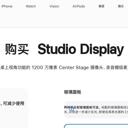
iPhone
Watch
Vision
AirPods
家居
娱乐
购买 Studio Display
桌上视角功能的 1200 万像素 Center Stage 摄像头、录音棚
玻璃面板
，可减少使用
纳米纹理玻璃面板可进一步减少反光，即使在
两种抗反射玻璃面板可选。
标配的玻璃面板经
。
有高亮光源的场所使用，也能保持出色画质。
展
光，从而进一步减少反光，即使在高亮光源的工
开