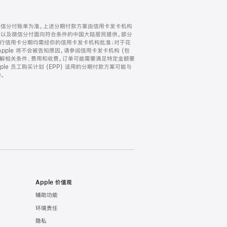
微信分付账单为准。上述分期付款方案由信用卡发卡机构
) 以及微信分付面向符合条件的中国大陆居民提供。部分
家。所有银行信用卡分期均需经你的信用卡发卡机构批准；对于花
ple 将不会被告知原因。请参阅信用卡发卡机构 (包
了解相关条件、费用和收费。订单可能需要满足特定金额要
e 员工购买计划 (EPP) 适用的分期付款方案可能与
。
Apple 价值观
辅助功能
环境责任
隐私