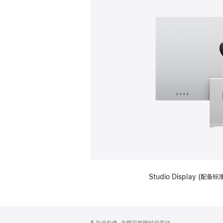
Studio Display (
网
脚