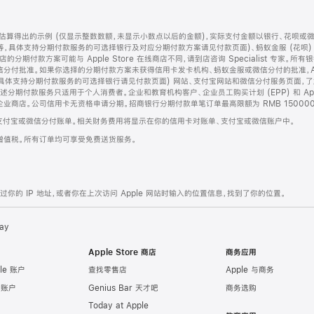
算得出的示例 (仅显示整数数额，未显示小数点以后的金额)，实际支付金额以银行、花呗或
等，具体支持分期付款服务的可选择银行及对应分期付款方案请见付款页面)、蚂蚁金服 (花呗
售店的分期付款方案可能与 Apple Store 在线商店不同，请到店咨询 Specialist 专
分付批准。如果你选择的分期付款方案未获得信用卡发卡机构、蚂蚁金服或微信分付的批准，Ap
具体支持分期付款服务的可选择银行请见付款页面) 网站、支付宝网站和微信分付服务页面，
期付款服务只适用于个人消费者。企业和教育机构客户、企业员工购买计划 (EPP) 和 Appl
企业商店。公司信用卡无资格申请分期。招商银行分期付款单笔订单最高限额为 RMB 150000
支付宝或微信分付账单。相关财务费用将显示在你的信用卡对账单、支付宝或微信账户中。
增值税。所有订单均可享受免费送货服务。
的 IP 地址，或者你在上次访问 Apple 网站时输入的位置信息，找到了你的位置。
ay
Apple Store 商店
商务应用
le 账户
查找零售店
Apple 与商务
e 账户
Genius Bar 天才吧
商务选购
Today at Apple