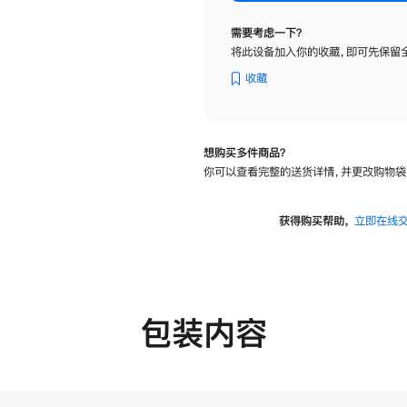
标
准
需要考虑一下？
玻
将此设备加入你的收藏，即可先保留
璃
面
收藏
板
-
可
想购买多件商品？
调
你可以查看完整的送货详情，并更改购物袋
倾
斜
度
获得购买帮助，
立即在线
的
支
架
的
分
包装内容
期
付
款
选
项)