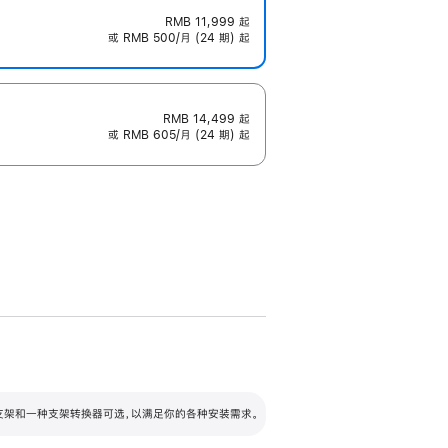
RMB 11,999
起
或 RMB 500/月 (24 期) 起
RMB 14,499
起
或 RMB 605/月 (24 期) 起
配可调倾斜度及高度的支架，额外增加 105
VESA 支架转换器
 有两种支架和一种支架转换器可选，以满足你的各种安装需求。
毫米的高度调节范围。
容的支架 (未随附)