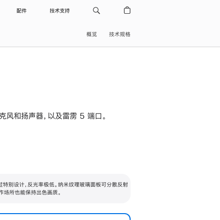
配件
技术支持
概览
技术规格
级麦克风和扬声器，以及雷雳 5 端口。
过特别设计，反光率极低。纳米纹理玻璃面板可分散反射
作场所也能保持出色画质。