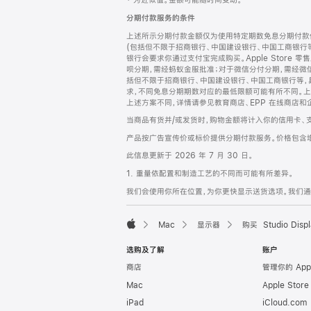
‡ 为近似值。金额可能随时间变动。
注
页
分期付款服务的条件
页
上述所示分期付款金额仅为使用特定期数免息分期付款估
脚
(包括但不限于招商银行、中国建设银行、中国工商银行
银行会要求你通过支付宝完成购买。Apple Store 零
呗分期，需经蚂蚁金服批准；对于微信分付分期，需经微信
括但不限于招商银行、中国建设银行、中国工商银行等，
求，不同免息分期期数对应的最低限额可能有所不同。上述分
上述方案不同，详情请参见教育商店、EPP 在线商店和
当商品有货并/或发货时，购物金额将计入你的信用卡、
产品按广告宣传价或标价提供分期付款服务。价格包含
此信息更新于 2026 年 7 月 30 日。
1. 重量依配置和制造工艺的不同而可能有所差异。
我们会使用你所在位置，为你更快显示送货选项。我们通过你
Mac
显示器
购买 Studio Displ
Apple
选购及了解
账户
商店
管理你的 App
Mac
Apple Stor
iPad
iCloud.com