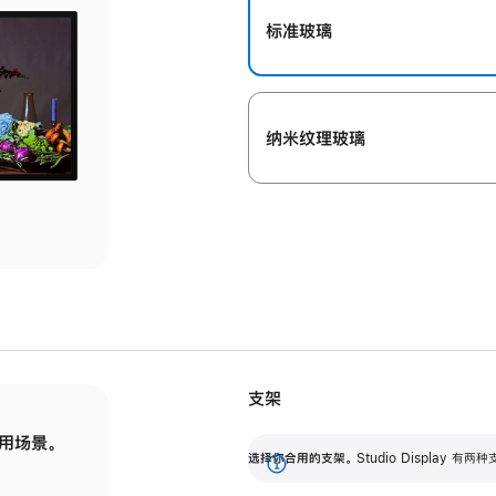
标准玻璃
纳米纹理玻璃
支架
用场景。
标配可调倾斜度的支架，提供 30 度的倾斜度
选
选择你合用的支架。
Studio Display
调节范围。
展