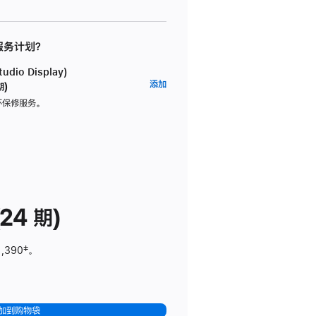
 服务计划？
dio Display)
AppleCare+
添加
期)
服
坏保修服务。
务
计
划
(适
用
于
24 期)
Studio
Display)
1,390
脚
‡。
注
加到购物袋