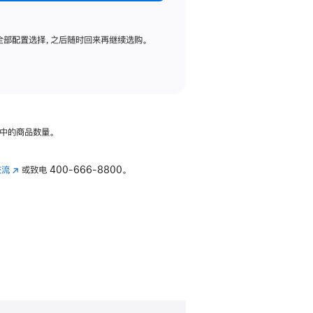
全部配置选择，之后随时回来再继续选购。
中的商品数量。
交流
(在
或致电
400-666-8800。
新
窗
口
中
打
开)