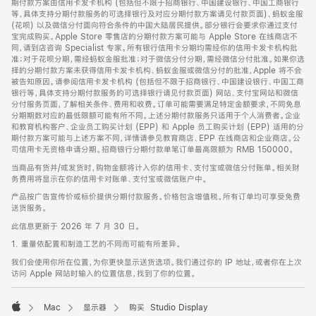
期付款方案由信用卡发卡机构 (包括但不限于招商银行、中国建设银行、中国工商银行
等，具体支持分期付款服务的可选择银行及对应分期付款方案请见付款页面)、蚂蚁金服
(花呗) 以及微信分付面向符合条件的中国大陆居民提供。部分银行会要求你通过支付
宝完成购买。Apple Store 零售店的分期付款方案可能与 Apple Store 在线商店不
同，请到店咨询 Specialist 专家。所有银行信用卡分期均需经你的信用卡发卡机构批
准；对于花呗分期，需经蚂蚁金服批准；对于微信分付分期，需经微信分付批准。如果你选
择的分期付款方案未获得信用卡发卡机构、蚂蚁金服或微信分付的批准，Apple 将不会
被告知原因。请参阅信用卡发卡机构 (包括但不限于招商银行、中国建设银行、中国工商
银行等，具体支持分期付款服务的可选择银行请见付款页面) 网站、支付宝网站和微信
分付服务页面，了解相关条件、费用和收费。订单可能需要满足特定金额要求，不同免息
分期期数对应的最低限额可能有所不同。上述分期付款服务只适用于个人消费者。企业
和教育机构客户、企业员工购买计划 (EPP) 和 Apple 员工购买计划 (EPP) 适用的分
期付款方案可能与上述方案不同，详情请参见教育商店、EPP 在线商店和企业商店。公
司信用卡无资格申请分期。招商银行分期付款单笔订单最高限额为 RMB 150000。
当商品有货并/或发货时，购物金额将计入你的信用卡、支付宝或微信分付账单。相关财
务费用将显示在你的信用卡对账单、支付宝或微信账户中。
产品按广告宣传价或标价提供分期付款服务。价格包含增值税。所有订单均可享受免费
送货服务。
此信息更新于 2026 年 7 月 30 日。
1. 重量依配置和制造工艺的不同而可能有所差异。
我们会使用你所在位置，为你更快显示送货选项。我们通过你的 IP 地址，或者你在上次
访问 Apple 网站时输入的位置信息，找到了你的位置。
Mac
显示器
购买 Studio Display