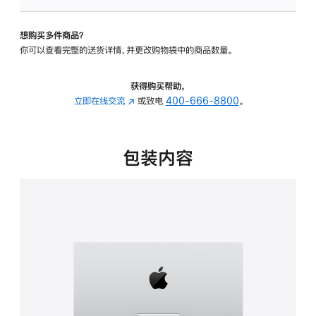
可
调
想购买多件商品？
倾
你可以查看完整的送货详情，并更改购物袋中的商品数量。
斜
度
的
获得购买帮助，
支
立即在线交流
(在
或致电
400-666-8800
。
架
新
的
窗
分
口
包装内容
期
中
付
打
款
开)
选
项)