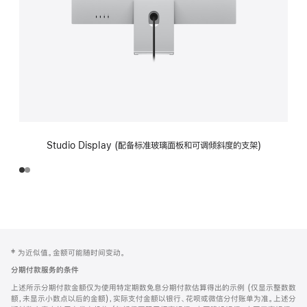
Studio Display (配备标准玻璃面板和可调倾斜度的支架)
网
脚
‡ 为近似值。金额可能随时间变动。
注
页
分期付款服务的条件
页
上述所示分期付款金额仅为使用特定期数免息分期付款估算得出的示例 (仅显示整数数
脚
额，未显示小数点以后的金额)，实际支付金额以银行、花呗或微信分付账单为准。上述分