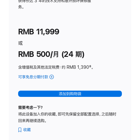
务
获得长达 3 年的技术支持和意外损坏保修服
务。
计
划
(适
RMB 11,999
用
于
或
Studio
RMB 500/月 (24 期)
Display
含增值税及其他法定税费
：约 RMB 1,390
脚
‡。
注
可享免息分期付款
(Studio
Display
-
添加到购物袋
标
准
需要考虑一下？
玻
将此设备加入你的收藏，即可先保留全部配置选择，之后随时
璃
回来再继续选购。
面
板
收藏
-