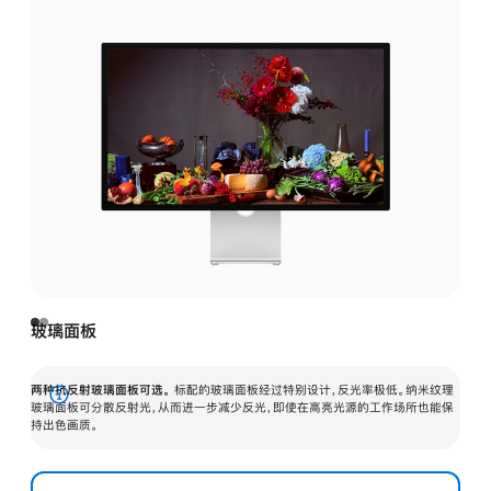
玻璃面板
两种抗反射玻璃面板可选。
标配的玻璃面板经过特别设计，反光率极低。纳米纹理
展
玻璃面板可分散反射光，从而进一步减少反光，即使在高亮光源的工作场所也能保
持出色画质。
开