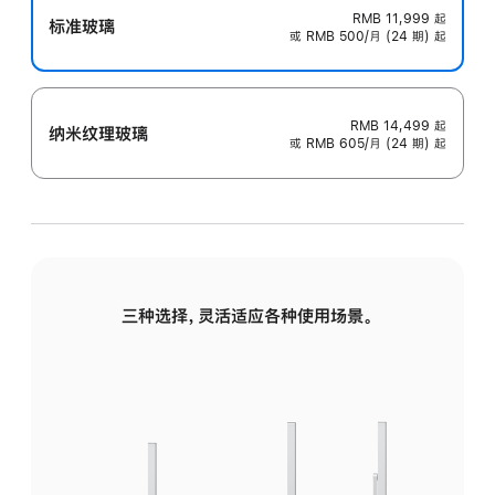
RMB 11,999
起
标准玻璃
或 RMB 500/月 (24 期) 起
RMB 14,499
起
纳米纹理玻璃
或 RMB 605/月 (24 期) 起
三种选择，灵活适应各种使用场景。
标