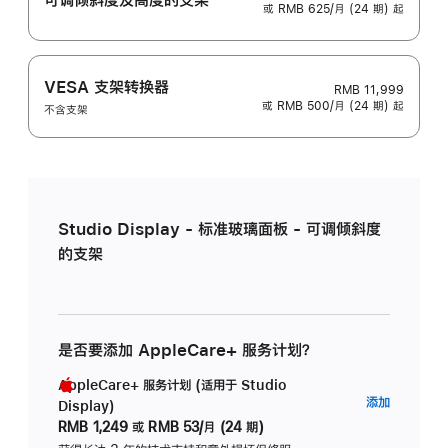
或 RMB 625/月 (24 期) 起
VESA 支架转换器
RMB 11,999
或 RMB 500/月 (24 期) 起
不含支架
Studio Display - 标准玻璃面板 - 可调倾斜度
的支架
是否要添加 AppleCare+ 服务计划？
AppleCare+ 服务计划 (适用于 Studio
AppleC
添加
Display)
服
RMB 1,249
或
RMB 53/月 (24 期)