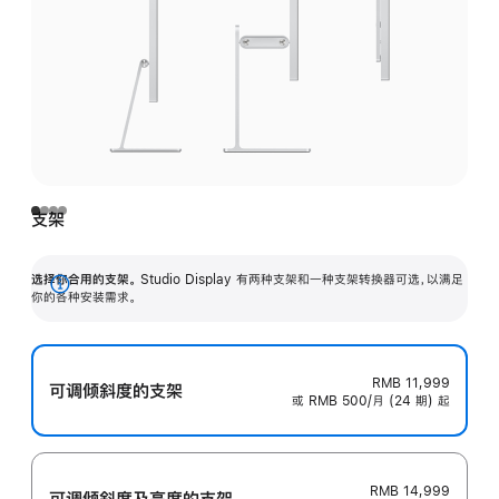
支架
选择你合用的支架。
Studio Display 有两种支架和一种支架转换器可选，以满足
展
你的各种安装需求。
开
RMB 11,999
可调倾斜度的支架
或 RMB 500/月 (24 期) 起
RMB 14,999
可调倾斜度及高‍度的支‍架