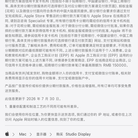
期付款方案由信用卡发卡机构 (包括但不限于招商银行、中国建设银行、中国工商银行
等，具体支持分期付款服务的可选择银行及对应分期付款方案请见付款页面)、蚂蚁金服
(花呗) 以及微信分付面向符合条件的中国大陆居民提供。部分银行会要求你通过支付
宝完成购买。Apple Store 零售店的分期付款方案可能与 Apple Store 在线商店不
同，请到店咨询 Specialist 专家。所有银行信用卡分期均需经你的信用卡发卡机构批
准；对于花呗分期，需经蚂蚁金服批准；对于微信分付分期，需经微信分付批准。如果你选
择的分期付款方案未获得信用卡发卡机构、蚂蚁金服或微信分付的批准，Apple 将不会
被告知原因。请参阅信用卡发卡机构 (包括但不限于招商银行、中国建设银行、中国工商
银行等，具体支持分期付款服务的可选择银行请见付款页面) 网站、支付宝网站和微信
分付服务页面，了解相关条件、费用和收费。订单可能需要满足特定金额要求，不同免息
分期期数对应的最低限额可能有所不同。上述分期付款服务只适用于个人消费者。企业
和教育机构客户、企业员工购买计划 (EPP) 和 Apple 员工购买计划 (EPP) 适用的分
期付款方案可能与上述方案不同，详情请参见教育商店、EPP 在线商店和企业商店。公
司信用卡无资格申请分期。招商银行分期付款单笔订单最高限额为 RMB 150000。
当商品有货并/或发货时，购物金额将计入你的信用卡、支付宝或微信分付账单。相关财
务费用将显示在你的信用卡对账单、支付宝或微信账户中。
产品按广告宣传价或标价提供分期付款服务。价格包含增值税。所有订单均可享受免费
送货服务。
此信息更新于 2026 年 7 月 30 日。
1. 重量依配置和制造工艺的不同而可能有所差异。
我们会使用你所在位置，为你更快显示送货选项。我们通过你的 IP 地址，或者你在上次
访问 Apple 网站时输入的位置信息，找到了你的位置。
Mac
显示器
购买 Studio Display