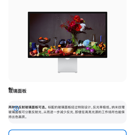
玻璃面板
两种抗反射玻璃面板可选。
标配的玻璃面板经过特别设计，反光率极低。纳米纹理
展
玻璃面板可分散反射光，从而进一步减少反光，即使在高亮光源的工作场所也能保
持出色画质。
开