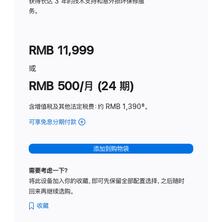
务
获得长达 3 年的技术支持和意外损坏保修服
务。
计
划
(适
RMB 11,999
用
于
或
Studio
RMB 500/月 (24 期)
Display
含增值税及其他法定税费
：约 RMB 1,390
脚
‡。
注
可享免息分期付款
(Studio
Display
-
添加到购物袋
标
准
需要考虑一下？
玻
将此设备加入你的收藏，即可先保留全部配置选择，之后随时
璃
回来再继续选购。
面
板
收藏
-