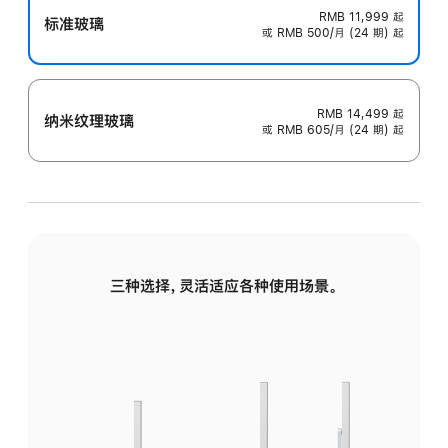
RMB 11,999
起
标准玻璃
或 RMB 500/月 (24 期) 起
RMB 14,499
起
纳米纹理玻璃
或 RMB 605/月 (24 期) 起
三种选择，灵活适应各种使用场景。
标