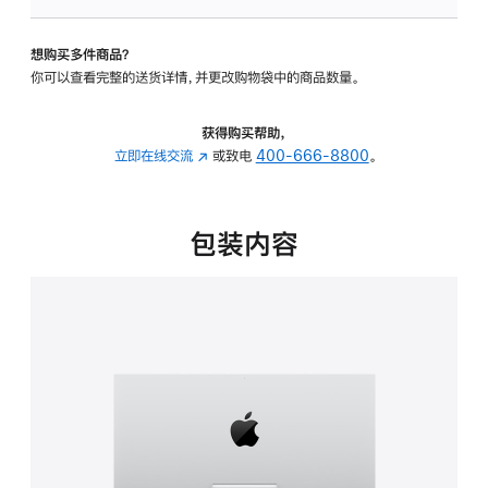
可
调
想购买多件商品？
倾
你可以查看完整的送货详情，并更改购物袋中的商品数量。
斜
度
的
获得购买帮助，
支
立即在线交流
(在
或致电
400-666-8800
。
架
新
的
窗
分
口
包装内容
期
中
付
打
款
开)
选
项)