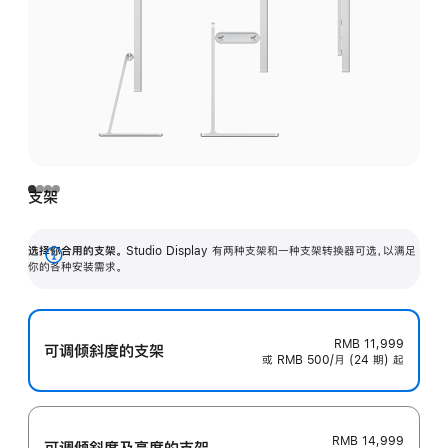
支架
选择你合用的支架。
Studio Display 有两种支架和一种支架转换器可选，以满足
展
你的各种安装需求。
开
RMB 11,999
可调倾斜度的支架
或 RMB 500/月 (24 期) 起
RMB 14,999
可调倾斜度及高‍度的支‍架