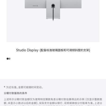
Studio Display (配备标准玻璃面板和可调倾斜度的支架)
网
脚
‡ 为近似值。金额可能随时间变动。
注
页
分期付款服务的条件
页
上述所示分期付款金额仅为使用特定期数免息分期付款估算得出的示例 (仅显示整数数
脚
额，未显示小数点以后的金额)，实际支付金额以银行、花呗或微信分付账单为准。上述分