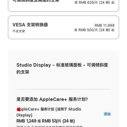
或 RMB 625/月 (24 期) 起
VESA 支架转换器
RMB 11,999
或 RMB 500/月 (24 期) 起
不含支架
Studio Display - 标准玻璃面板 - 可调倾斜度
的支架
是否要添加 AppleCare+ 服务计划？
AppleCare+ 服务计划 (适用于 Studio
AppleC
添加
Display)
服
RMB 1,249
或
RMB 53/月 (24 期)