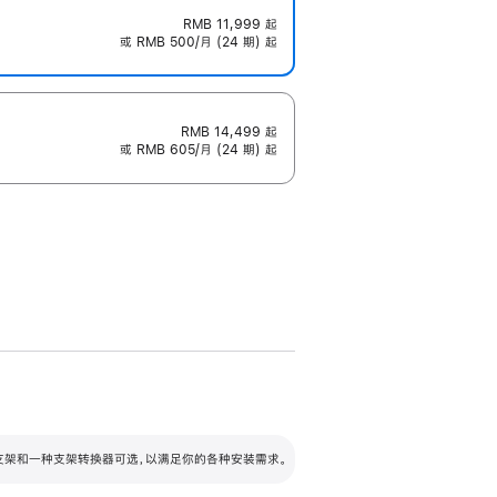
RMB 11,999
起
或 RMB 500/月 (24 期) 起
RMB 14,499
起
或 RMB 605/月 (24 期) 起
配可调倾斜度及高度的支架，额外增加 105
VESA 支架转换器
 有两种支架和一种支架转换器可选，以满足你的各种安装需求。
毫米的高度调节范围。
容的支架 (未随附)