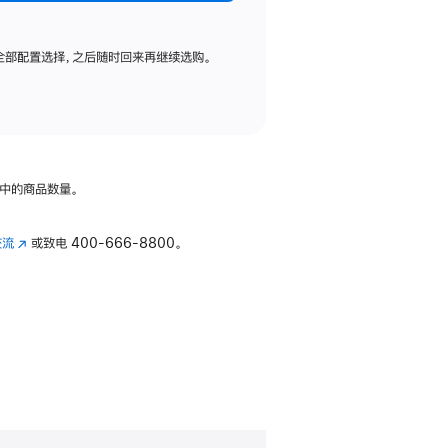
全部配置选择，之后随时回来再继续选购。
中的商品数量。
交流
(在
或致电
400-666-8800。
新
窗
口
中
打
开)