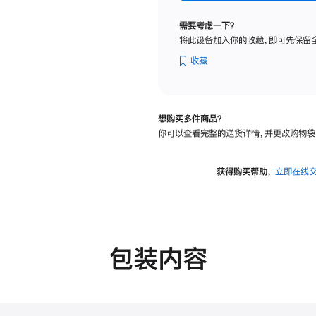
标
准
需要考虑一下？
玻
将此设备加入你的收藏，即可先保留
璃
面
收藏
板
-
可
想购买多件商品？
调
你可以查看完整的送货详情，并更改购物袋
倾
斜
度
获得购买帮助，
立即在线
的
支
架
的
分
包装内容
期
付
款
选
项)