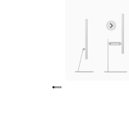
上
下
一
一
张
张
图
图
库
库
图
图
片
片
-
-
支
支
架
架