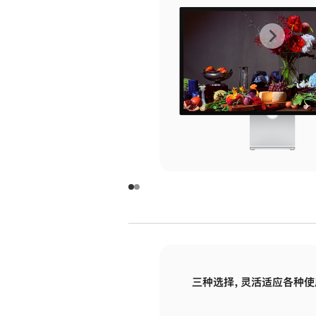
上
下
一
一
张
张
图
图
库
库
图
图
片
片
-
-
玻
玻
璃
璃
三种选择，灵活适应各种使
面
面
板
板