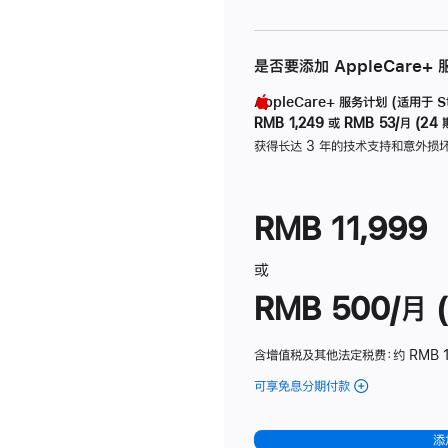
是否要添加 AppleCare+
AppleCare+ 服务计划 (适用于 Stu
RMB 1,249
或
RMB 53/月 (24 
获得长达 3 年的技术支持和意外损
RMB 11,999
或
RMB 500/月 (
含增值税及其他法定税费
：约 RMB 
可享免息分期付款
(Studio
Display
-
添