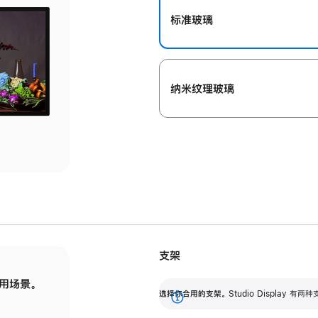
标准玻璃
纳米纹理玻璃
支架
用场景。
标配可调倾斜度的支架，提供 30 度的倾斜度
选
选择你合用的支架。
Studio Display
调节范围。
展