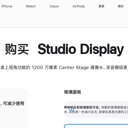
iPhone
Watch
Vision
AirPods
家居
娱乐
购买 Studio Display
桌上视角功能的 1200 万像素 Center Stage 摄像头、录音棚
玻璃面板
，可减少使用
纳米纹理玻璃面板可进一步减少反光，即使在
两种抗反射玻璃面板可选。
标配的玻璃面板经
。
有高亮光源的场所使用，也能保持出色画质。
展
光，从而进一步减少反光，即使在高亮光源的工
开