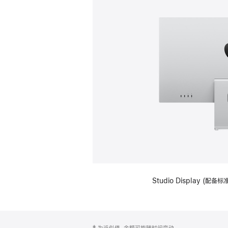
Studio Display (
网
脚