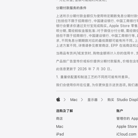
‡ 为近似值。金额可能随时间变动。
注
页
分期付款服务的条件
页
上述所示分期付款金额仅为使用特定期数免息分期付款估
脚
(包括但不限于招商银行、中国建设银行、中国工商银行
银行会要求你通过支付宝完成购买。Apple Store 零
呗分期，需经蚂蚁金服批准；对于微信分付分期，需经微信
括但不限于招商银行、中国建设银行、中国工商银行等，
求，不同免息分期期数对应的最低限额可能有所不同。上述分
上述方案不同，详情请参见教育商店、EPP 在线商店和
当商品有货并/或发货时，购物金额将计入你的信用卡、
产品按广告宣传价或标价提供分期付款服务。价格包含
此信息更新于 2026 年 7 月 30 日。
1. 重量依配置和制造工艺的不同而可能有所差异。
我们会使用你所在位置，为你更快显示送货选项。我们通过你
Mac
显示器
购买 Studio Displ
Apple
选购及了解
账户
商店
管理你的 App
Mac
Apple Stor
iPad
iCloud.com