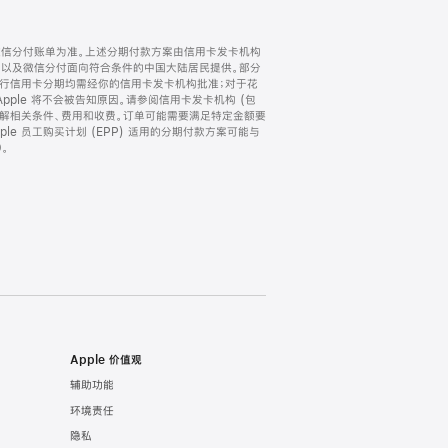
微信分付账单为准。上述分期付款方案由信用卡发卡机构
) 以及微信分付面向符合条件的中国大陆居民提供。部分
家。所有银行信用卡分期均需经你的信用卡发卡机构批准；对于花
ple 将不会被告知原因。请参阅信用卡发卡机构 (包
了解相关条件、费用和收费。订单可能需要满足特定金额要
e 员工购买计划 (EPP) 适用的分期付款方案可能与
。
Apple 价值观
辅助功能
环境责任
隐私