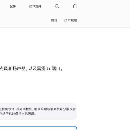
配件
技术支持
概览
技术规格
级麦克风和扬声器，以及雷雳 5 端口。
过特别设计，反光率极低。纳米纹理玻璃面板可分散反射
作场所也能保持出色画质。