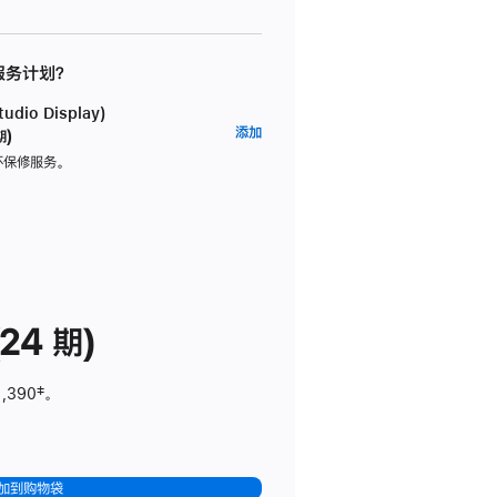
 服务计划？
dio Display)
AppleCare+
添加
期)
服
坏保修服务。
务
计
划
(适
用
于
24 期)
Studio
Display)
1,390
脚
‡。
注
加到购物袋