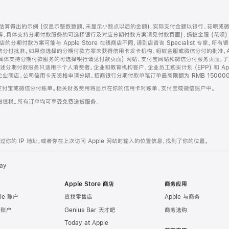
算得出的示例 (仅显示整数数额，未显示小数点以后的金额)，实际支付金额以银行、花呗或
等，具体支持分期付款服务的可选择银行及对应分期付款方案请见付款页面)、蚂蚁金服 (花呗
售店的分期付款方案可能与 Apple Store 在线商店不同，请到店咨询 Specialist 专
分付批准。如果你选择的分期付款方案未获得信用卡发卡机构、蚂蚁金服或微信分付的批准，Ap
具体支持分期付款服务的可选择银行请见付款页面) 网站、支付宝网站和微信分付服务页面，
期付款服务只适用于个人消费者。企业和教育机构客户、企业员工购买计划 (EPP) 和 Appl
企业商店。公司信用卡无资格申请分期。招商银行分期付款单笔订单最高限额为 RMB 150000
支付宝或微信分付账单。相关财务费用将显示在你的信用卡对账单、支付宝或微信账户中。
增值税。所有订单均可享受免费送货服务。
的 IP 地址，或者你在上次访问 Apple 网站时输入的位置信息，找到了你的位置。
ay
Apple Store 商店
商务应用
le 账户
查找零售店
Apple 与商务
e 账户
Genius Bar 天才吧
商务选购
Today at Apple