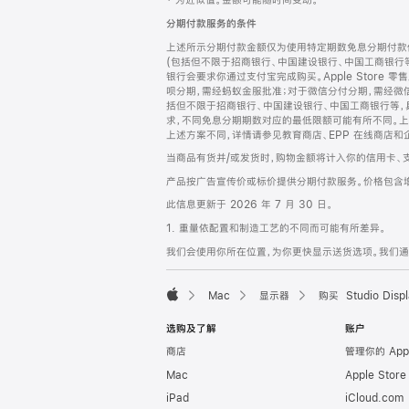
‡ 为近似值。金额可能随时间变动。
注
页
分期付款服务的条件
页
上述所示分期付款金额仅为使用特定期数免息分期付款估
脚
(包括但不限于招商银行、中国建设银行、中国工商银行
银行会要求你通过支付宝完成购买。Apple Store 零
呗分期，需经蚂蚁金服批准；对于微信分付分期，需经微信
括但不限于招商银行、中国建设银行、中国工商银行等，
求，不同免息分期期数对应的最低限额可能有所不同。上述分
上述方案不同，详情请参见教育商店、EPP 在线商店和
当商品有货并/或发货时，购物金额将计入你的信用卡、
产品按广告宣传价或标价提供分期付款服务。价格包含
此信息更新于 2026 年 7 月 30 日。
1. 重量依配置和制造工艺的不同而可能有所差异。
我们会使用你所在位置，为你更快显示送货选项。我们通过你
Mac
显示器
购买 Studio Displ
Apple
选购及了解
账户
商店
管理你的 App
Mac
Apple Stor
iPad
iCloud.com