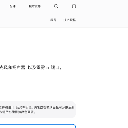
配件
技术支持
概览
技术规格
级麦克风和扬声器，以及雷雳 5 端口。
过特别设计，反光率极低。纳米纹理玻璃面板可分散反射
作场所也能保持出色画质。