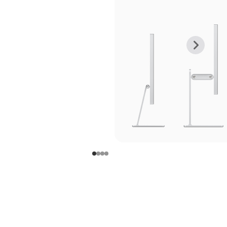
上
下
一
一
张
张
图
图
库
库
图
图
片
片
-
-
支
支
架
架