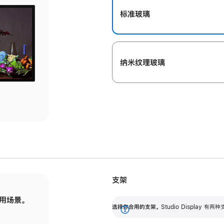
标准玻璃
纳米纹理玻璃
支架
用场景。
标配可调倾斜度的支架，提供 30 度的倾斜度
选
选择你合用的支架。
Studio Display
调节范围。
展