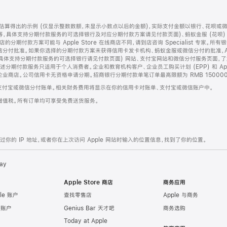
算得出的示例 (仅显示整数数额，未显示小数点以后的金额)，实际支付金额以银行、花呗或
等，具体支持分期付款服务的可选择银行及对应分期付款方案请见付款页面)、蚂蚁金服 (花呗
售店的分期付款方案可能与 Apple Store 在线商店不同，请到店咨询 Specialist 专
分付批准。如果你选择的分期付款方案未获得信用卡发卡机构、蚂蚁金服或微信分付的批准，Ap
具体支持分期付款服务的可选择银行请见付款页面) 网站、支付宝网站和微信分付服务页面，
期付款服务只适用于个人消费者。企业和教育机构客户、企业员工购买计划 (EPP) 和 Appl
企业商店。公司信用卡无资格申请分期。招商银行分期付款单笔订单最高限额为 RMB 150000
支付宝或微信分付账单。相关财务费用将显示在你的信用卡对账单、支付宝或微信账户中。
增值税。所有订单均可享受免费送货服务。
的 IP 地址，或者你在上次访问 Apple 网站时输入的位置信息，找到了你的位置。
ay
Apple Store 商店
商务应用
le 账户
查找零售店
Apple 与商务
e 账户
Genius Bar 天才吧
商务选购
Today at Apple