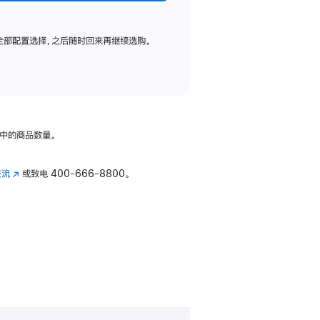
全部配置选择，之后随时回来再继续选购。
中的商品数量。
交流
(在
或致电
400-666-8800。
新
窗
口
中
打
开)