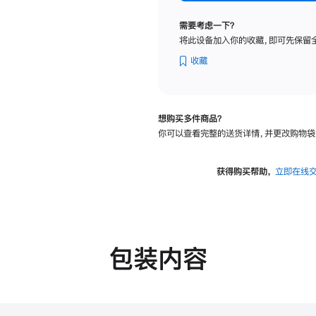
标
准
需要考虑一下？
玻
将此设备加入你的收藏，即可先保留
璃
面
收藏
板
-
可
想购买多件商品？
调
你可以查看完整的送货详情，并更改购物袋
倾
斜
度
获得购买帮助，
立即在线
的
支
架
的
分
包装内容
期
付
款
选
项)