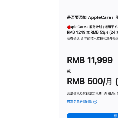
是否要添加 AppleCare+
AppleCare+ 服务计划 (适用于 Stu
RMB 1,249
或
RMB 53/月 (24 
获得长达 3 年的技术支持和意外损
RMB 11,999
或
RMB 500/月 (
含增值税及其他法定税费
：约 RMB 
可享免息分期付款
(Studio
Display
-
添