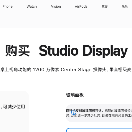
iPhone
Watch
Vision
AirPods
家居
娱乐
购买 Studio Display
桌上视角功能的 1200 万像素 Center Stage 摄像头、录音棚
玻璃面板
，可减少使用
纳米纹理玻璃面板可进一步减少反光，即使在
两种抗反射玻璃面板可选。
标配的玻璃面板经
。
有高亮光源的场所使用，也能保持出色画质。
展
光，从而进一步减少反光，即使在高亮光源的工
开