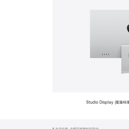
Studio Display (
网
脚