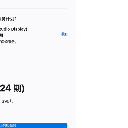
 服务计划？
dio Display)
AppleCare+
添加
期)
服
坏保修服务。
务
计
划
(适
用
于
24 期)
Studio
Display)
1,390
脚
‡。
注
加到购物袋