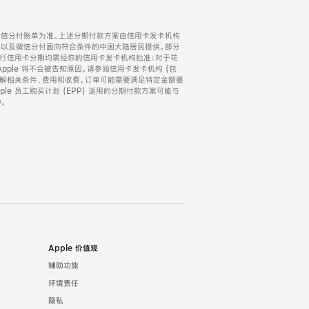
微信分付账单为准。上述分期付款方案由信用卡发卡机构
) 以及微信分付面向符合条件的中国大陆居民提供。部分
家。所有银行信用卡分期均需经你的信用卡发卡机构批准；对于花
ple 将不会被告知原因。请参阅信用卡发卡机构 (包
了解相关条件、费用和收费。订单可能需要满足特定金额要
e 员工购买计划 (EPP) 适用的分期付款方案可能与
。
Apple 价值观
辅助功能
环境责任
隐私