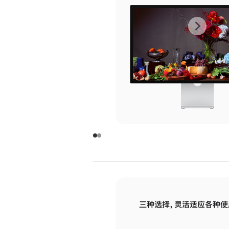
上
下
一
一
张
张
图
图
库
库
图
图
片
片
-
-
玻
玻
璃
璃
三种选择，灵活适应各种使
面
面
板
板