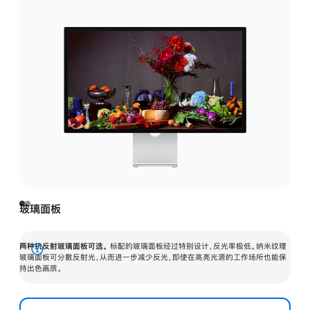
玻璃面板
两种抗反射玻璃面板可选。
标配的玻璃面板经过特别设计，反光率极低。纳米纹理
展
玻璃面板可分散反射光，从而进一步减少反光，即使在高亮光源的工作场所也能保
持出色画质。
开