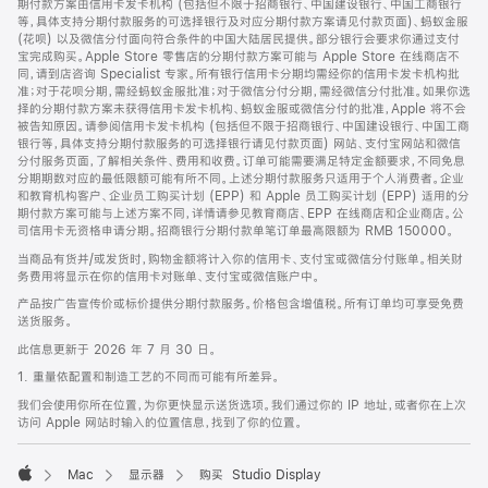
期付款方案由信用卡发卡机构 (包括但不限于招商银行、中国建设银行、中国工商银行
等，具体支持分期付款服务的可选择银行及对应分期付款方案请见付款页面)、蚂蚁金服
(花呗) 以及微信分付面向符合条件的中国大陆居民提供。部分银行会要求你通过支付
宝完成购买。Apple Store 零售店的分期付款方案可能与 Apple Store 在线商店不
同，请到店咨询 Specialist 专家。所有银行信用卡分期均需经你的信用卡发卡机构批
准；对于花呗分期，需经蚂蚁金服批准；对于微信分付分期，需经微信分付批准。如果你选
择的分期付款方案未获得信用卡发卡机构、蚂蚁金服或微信分付的批准，Apple 将不会
被告知原因。请参阅信用卡发卡机构 (包括但不限于招商银行、中国建设银行、中国工商
银行等，具体支持分期付款服务的可选择银行请见付款页面) 网站、支付宝网站和微信
分付服务页面，了解相关条件、费用和收费。订单可能需要满足特定金额要求，不同免息
分期期数对应的最低限额可能有所不同。上述分期付款服务只适用于个人消费者。企业
和教育机构客户、企业员工购买计划 (EPP) 和 Apple 员工购买计划 (EPP) 适用的分
期付款方案可能与上述方案不同，详情请参见教育商店、EPP 在线商店和企业商店。公
司信用卡无资格申请分期。招商银行分期付款单笔订单最高限额为 RMB 150000。
当商品有货并/或发货时，购物金额将计入你的信用卡、支付宝或微信分付账单。相关财
务费用将显示在你的信用卡对账单、支付宝或微信账户中。
产品按广告宣传价或标价提供分期付款服务。价格包含增值税。所有订单均可享受免费
送货服务。
此信息更新于 2026 年 7 月 30 日。
1. 重量依配置和制造工艺的不同而可能有所差异。
我们会使用你所在位置，为你更快显示送货选项。我们通过你的 IP 地址，或者你在上次
访问 Apple 网站时输入的位置信息，找到了你的位置。
Mac
显示器
购买 Studio Display