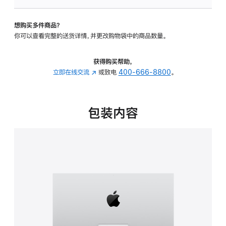
可
调
想购买多件商品？
倾
你可以查看完整的送货详情，并更改购物袋中的商品数量。
斜
度
的
获得购买帮助，
支
立即在线交流
(在
或致电
400-666-8800
。
架
新
的
窗
分
口
包装内容
期
中
付
打
款
开)
选
项)