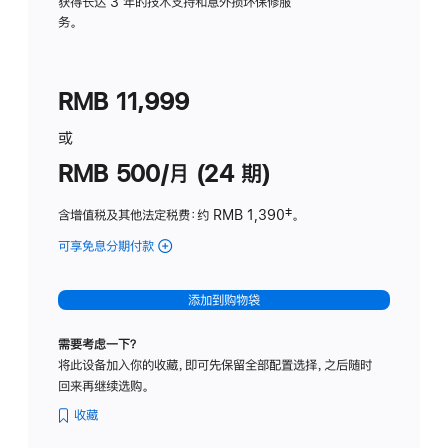
务
获得长达 3 年的技术支持和意外损坏保修服
务。
计
划
(适
RMB 11,999
用
于
或
Studio
RMB 500/月 (24 期)
Display
含增值税及其他法定税费
：约 RMB 1,390
脚
‡。
注
可享免息分期付款
(Studio
Display
-
添加到购物袋
标
准
需要考虑一下？
玻
将此设备加入你的收藏，即可先保留全部配置选择，之后随时
璃
回来再继续选购。
面
板
收藏
-