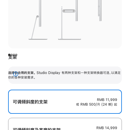
支架
选择你合用的支架。
Studio Display 有两种支架和一种支架转换器可选，以满足
展
你的各种安装需求。
开
RMB 11,999
可调倾斜度的支架
或 RMB 500/月 (24 期) 起
RMB 14,999
可调倾斜度及高‍度的支‍架