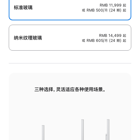
RMB 11,999
起
标准玻璃
或 RMB 500/月 (24 期) 起
RMB 14,499
起
纳米纹理玻璃
或 RMB 605/月 (24 期) 起
三种选择，灵活适应各种使用场景。
标