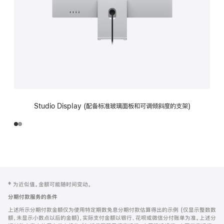
Studio Display (配备标准玻璃面板和可调倾斜度的支架)
网
脚
‡ 为近似值。金额可能随时间变动。
注
页
分期付款服务的条件
页
上述所示分期付款金额仅为使用特定期数免息分期付款估算得出的示例 (仅显示整数数
脚
额，未显示小数点以后的金额)，实际支付金额以银行、花呗或微信分付账单为准。上述分