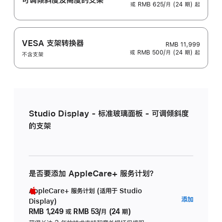
或 RMB 625/月 (24 期) 起
VESA 支架转换器
RMB 11,999
或 RMB 500/月 (24 期) 起
不含支架
Studio Display - 标准玻璃面板 - 可调倾斜度
的支架
是否要添加 AppleCare+ 服务计划？
AppleCare+ 服务计划 (适用于 Studio
AppleC
添加
Display)
服
RMB 1,249
或
RMB 53/月 (24 期)