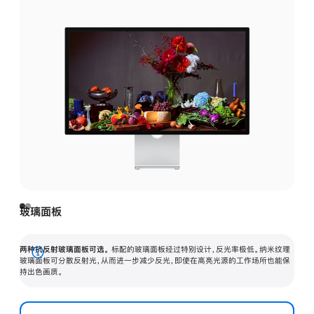
玻璃面板
两种抗反射玻璃面板可选。
标配的玻璃面板经过特别设计，反光率极低。纳米纹理
展
玻璃面板可分散反射光，从而进一步减少反光，即使在高亮光源的工作场所也能保
持出色画质。
开