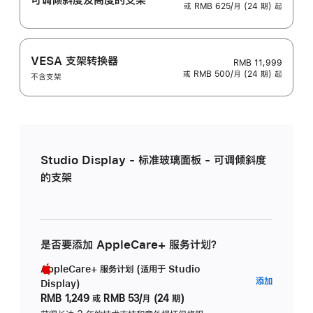
或 RMB 625/月 (24 期) 起
VESA 支架转换器
RMB 11,999
或 RMB 500/月 (24 期) 起
不含支架
Studio Display - 标准玻璃面板 - 可调倾斜度
的支架
是否要添加 AppleCare+ 服务计划？
AppleCare+ 服务计划 (适用于 Studio
AppleC
添加
Display)
服
RMB 1,249
或
RMB 53/月 (24 期)