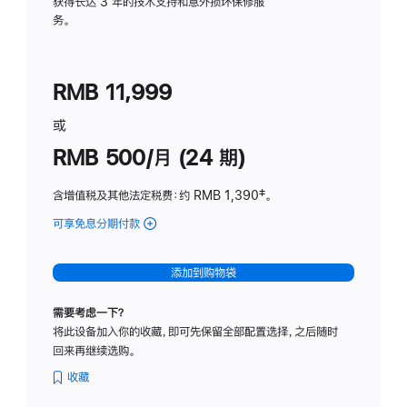
务
获得长达 3 年的技术支持和意外损坏保修服
务。
计
划
(适
RMB 11,999
用
于
或
Studio
RMB 500/月 (24 期)
Display
含增值税及其他法定税费
：约 RMB 1,390
脚
‡。
注
可享免息分期付款
(Studio
Display
-
添加到购物袋
标
准
需要考虑一下？
玻
将此设备加入你的收藏，即可先保留全部配置选择，之后随时
璃
回来再继续选购。
面
板
收藏
-