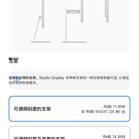
支架
选择你合用的支架。
Studio Display 有两种支架和一种支架转换器可选，以满足
展
你的各种安装需求。
开
RMB 11,999
可调倾斜度的支架
或 RMB 500/月 (24 期) 起
RMB 14,999
可调倾斜度及高‍度的支‍架