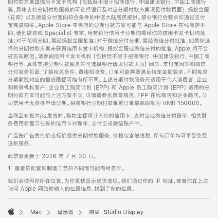
期付款方案由信用卡发卡机构 (包括但不限于招商银行、中国建设银行、中国工商银行
等，具体支持分期付款服务的可选择银行及对应分期付款方案请见付款页面)、蚂蚁金服
(花呗) 以及微信分付面向符合条件的中国大陆居民提供。部分银行会要求你通过支付
宝完成购买。Apple Store 零售店的分期付款方案可能与 Apple Store 在线商店不
同，请到店咨询 Specialist 专家。所有银行信用卡分期均需经你的信用卡发卡机构批
准；对于花呗分期，需经蚂蚁金服批准；对于微信分付分期，需经微信分付批准。如果你选
择的分期付款方案未获得信用卡发卡机构、蚂蚁金服或微信分付的批准，Apple 将不会
被告知原因。请参阅信用卡发卡机构 (包括但不限于招商银行、中国建设银行、中国工商
银行等，具体支持分期付款服务的可选择银行请见付款页面) 网站、支付宝网站和微信
分付服务页面，了解相关条件、费用和收费。订单可能需要满足特定金额要求，不同免息
分期期数对应的最低限额可能有所不同。上述分期付款服务只适用于个人消费者。企业
和教育机构客户、企业员工购买计划 (EPP) 和 Apple 员工购买计划 (EPP) 适用的分
期付款方案可能与上述方案不同，详情请参见教育商店、EPP 在线商店和企业商店。公
司信用卡无资格申请分期。招商银行分期付款单笔订单最高限额为 RMB 150000。
当商品有货并/或发货时，购物金额将计入你的信用卡、支付宝或微信分付账单。相关财
务费用将显示在你的信用卡对账单、支付宝或微信账户中。
产品按广告宣传价或标价提供分期付款服务。价格包含增值税。所有订单均可享受免费
送货服务。
此信息更新于 2026 年 7 月 30 日。
1. 重量依配置和制造工艺的不同而可能有所差异。
我们会使用你所在位置，为你更快显示送货选项。我们通过你的 IP 地址，或者你在上次
访问 Apple 网站时输入的位置信息，找到了你的位置。
Mac
显示器
购买 Studio Display