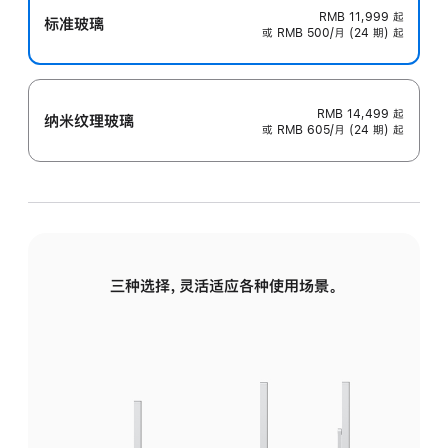
RMB 11,999
起
标准玻璃
或 RMB 500/月 (24 期) 起
RMB 14,499
起
纳米纹理玻璃
或 RMB 605/月 (24 期) 起
三种选择，灵活适应各种使用场景。
标