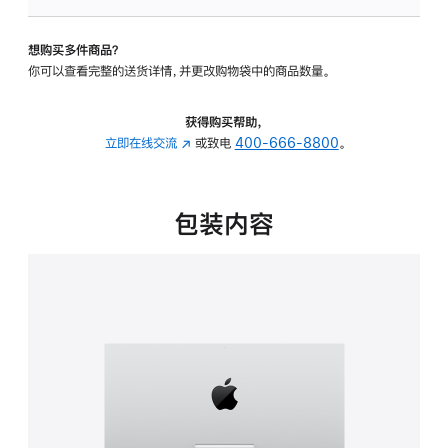
可
调
想购买多件商品？
倾
你可以查看完整的送货详情，并更改购物袋中的商品数量。
斜
度
的
获得购买帮助，
支
立即在线交流
(在
或致电
400-666-8800
。
架
新
的
窗
分
口
包装内容
期
中
付
打
款
开)
选
项)