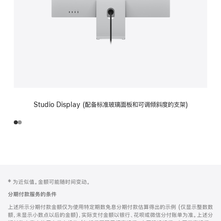
Studio Display (配备标准玻璃面板和可调倾斜度的支架)
网
脚
‡ 为近似值。金额可能随时间变动。
注
页
分期付款服务的条件
页
上述所示分期付款金额仅为使用特定期数免息分期付款估算得出的示例 (仅显示整数数
脚
额，未显示小数点以后的金额)，实际支付金额以银行、花呗或微信分付账单为准。上述分