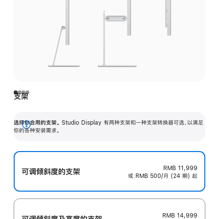
支架
选择你合用的支架。
Studio Display 有两种支架和一种支架转换器可选，以满足
展
你的各种安装需求。
开
RMB 11,999
可调倾斜度的支架
或 RMB 500/月 (24 期) 起
RMB 14,999
可调倾斜度及高‍度的支‍架