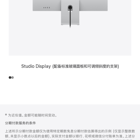
Studio Display (配备标准玻璃面板和可调倾斜度的支架)
网
脚
‡ 为近似值。金额可能随时间变动。
注
页
分期付款服务的条件
页
上述所示分期付款金额仅为使用特定期数免息分期付款估算得出的示例 (仅显示整数数
脚
额，未显示小数点以后的金额)，实际支付金额以银行、花呗或微信分付账单为准。上述分