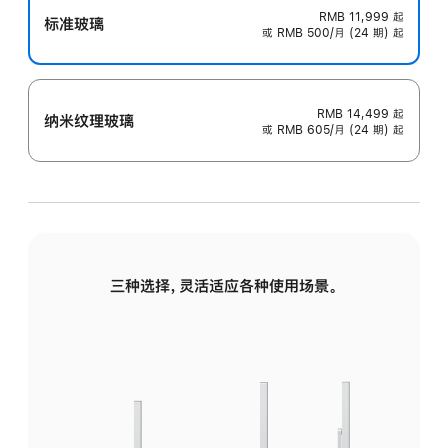
RMB 11,999
起
标准玻璃
或 RMB 500/月 (24 期) 起
RMB 14,499
起
纳米纹理玻璃
或 RMB 605/月 (24 期) 起
三种选择，灵活适应各种使用场景。
标