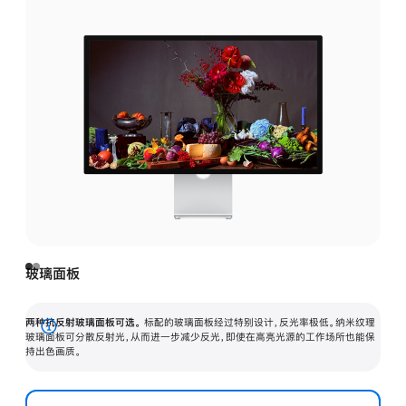
玻璃面板
两种抗反射玻璃面板可选。
标配的玻璃面板经过特别设计，反光率极低。纳米纹理
展
玻璃面板可分散反射光，从而进一步减少反光，即使在高亮光源的工作场所也能保
持出色画质。
开