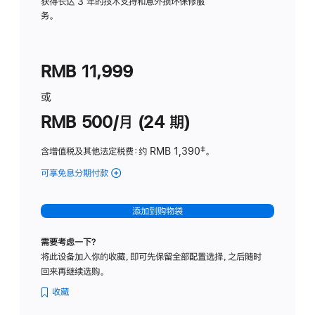
务
获得长达 3 年的技术支持和意外损坏保修服
务。
计
划
(适
RMB 11,999
用
于
或
Studio
RMB 500/月 (24 期)
Display
含增值税及其他法定税费
：约 RMB 1,390
脚
‡。
注
可享免息分期付款
(Studio
Display
-
添加到购物袋
标
准
需要考虑一下？
玻
将此设备加入你的收藏，即可先保留全部配置选择，之后随时
璃
回来再继续选购。
面
板
收藏
-