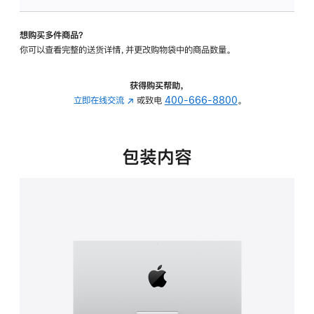
可
调
想购买多件商品？
倾
你可以查看完整的送货详情，并更改购物袋中的商品数量。
斜
度
的
获得购买帮助，
支
立即在线交流
(在
或致电
400-666-8800
。
架
新
的
窗
分
口
包装内容
期
中
付
打
款
开)
选
项)