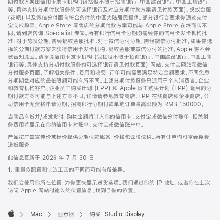
期付款方案由信用卡发卡机构 (包括但不限于招商银行、中国建设银行、中国工商银行
等，具体支持分期付款服务的可选择银行及对应分期付款方案请见付款页面)、蚂蚁金服
(花呗) 以及微信分付面向符合条件的中国大陆居民提供。部分银行会要求你通过支付
宝完成购买。Apple Store 零售店的分期付款方案可能与 Apple Store 在线商店不
同，请到店咨询 Specialist 专家。所有银行信用卡分期均需经你的信用卡发卡机构批
准；对于花呗分期，需经蚂蚁金服批准；对于微信分付分期，需经微信分付批准。如果你选
择的分期付款方案未获得信用卡发卡机构、蚂蚁金服或微信分付的批准，Apple 将不会
被告知原因。请参阅信用卡发卡机构 (包括但不限于招商银行、中国建设银行、中国工商
银行等，具体支持分期付款服务的可选择银行请见付款页面) 网站、支付宝网站和微信
分付服务页面，了解相关条件、费用和收费。订单可能需要满足特定金额要求，不同免息
分期期数对应的最低限额可能有所不同。上述分期付款服务只适用于个人消费者。企业
和教育机构客户、企业员工购买计划 (EPP) 和 Apple 员工购买计划 (EPP) 适用的分
期付款方案可能与上述方案不同，详情请参见教育商店、EPP 在线商店和企业商店。公
司信用卡无资格申请分期。招商银行分期付款单笔订单最高限额为 RMB 150000。
当商品有货并/或发货时，购物金额将计入你的信用卡、支付宝或微信分付账单。相关财
务费用将显示在你的信用卡对账单、支付宝或微信账户中。
产品按广告宣传价或标价提供分期付款服务。价格包含增值税。所有订单均可享受免费
送货服务。
此信息更新于 2026 年 7 月 30 日。
1. 重量依配置和制造工艺的不同而可能有所差异。
我们会使用你所在位置，为你更快显示送货选项。我们通过你的 IP 地址，或者你在上次
访问 Apple 网站时输入的位置信息，找到了你的位置。
Mac
显示器
购买 Studio Display