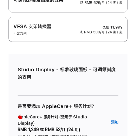
或 RMB 625/月 (24 期) 起
VESA 支架转换器
RMB 11,999
或 RMB 500/月 (24 期) 起
不含支架
Studio Display - 标准玻璃面板 - 可调倾斜度
的支架
是否要添加 AppleCare+ 服务计划？
AppleCare+ 服务计划 (适用于 Studio
AppleC
添加
Display)
服
RMB 1,249
或
RMB 53/月 (24 期)