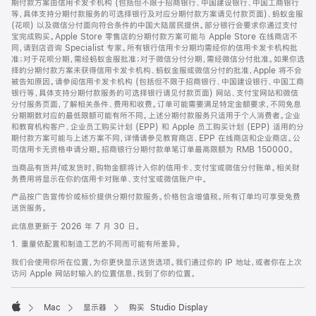
期付款方案由信用卡发卡机构 (包括但不限于招商银行、中国建设银行、中国工商银行
等，具体支持分期付款服务的可选择银行及对应分期付款方案请见付款页面)、蚂蚁金服
(花呗) 以及微信分付面向符合条件的中国大陆居民提供。部分银行会要求你通过支付
宝完成购买。Apple Store 零售店的分期付款方案可能与 Apple Store 在线商店不
同，请到店咨询 Specialist 专家。所有银行信用卡分期均需经你的信用卡发卡机构批
准；对于花呗分期，需经蚂蚁金服批准；对于微信分付分期，需经微信分付批准。如果你选
择的分期付款方案未获得信用卡发卡机构、蚂蚁金服或微信分付的批准，Apple 将不会
被告知原因。请参阅信用卡发卡机构 (包括但不限于招商银行、中国建设银行、中国工商
银行等，具体支持分期付款服务的可选择银行请见付款页面) 网站、支付宝网站和微信
分付服务页面，了解相关条件、费用和收费。订单可能需要满足特定金额要求，不同免息
分期期数对应的最低限额可能有所不同。上述分期付款服务只适用于个人消费者。企业
和教育机构客户、企业员工购买计划 (EPP) 和 Apple 员工购买计划 (EPP) 适用的分
期付款方案可能与上述方案不同，详情请参见教育商店、EPP 在线商店和企业商店。公
司信用卡无资格申请分期。招商银行分期付款单笔订单最高限额为 RMB 150000。
当商品有货并/或发货时，购物金额将计入你的信用卡、支付宝或微信分付账单。相关财
务费用将显示在你的信用卡对账单、支付宝或微信账户中。
产品按广告宣传价或标价提供分期付款服务。价格包含增值税。所有订单均可享受免费
送货服务。
此信息更新于 2026 年 7 月 30 日。
1. 重量依配置和制造工艺的不同而可能有所差异。
我们会使用你所在位置，为你更快显示送货选项。我们通过你的 IP 地址，或者你在上次
访问 Apple 网站时输入的位置信息，找到了你的位置。
Mac
显示器
购买 Studio Display