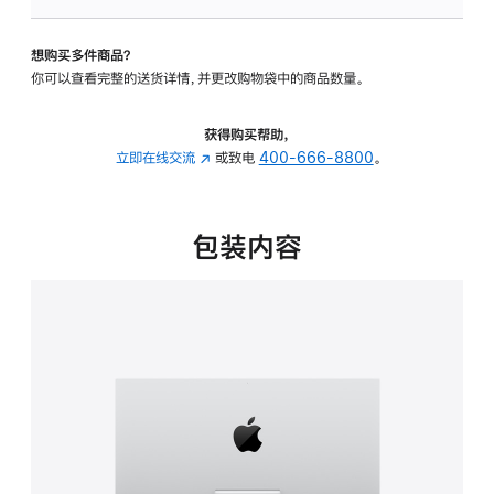
可
调
想购买多件商品？
倾
你可以查看完整的送货详情，并更改购物袋中的商品数量。
斜
度
的
获得购买帮助，
支
立即在线交流
(在
或致电
400-666-8800
。
架
新
的
窗
分
口
包装内容
期
中
付
打
款
开)
选
项)