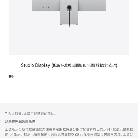
Studio Display (配备标准玻璃面板和可调倾斜度的支架)
网
脚
‡ 为近似值。金额可能随时间变动。
注
页
分期付款服务的条件
页
上述所示分期付款金额仅为使用特定期数免息分期付款估算得出的示例 (仅显示整数数
脚
额，未显示小数点以后的金额)，实际支付金额以银行、花呗或微信分付账单为准。上述分