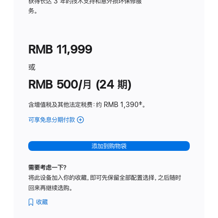
务
获得长达 3 年的技术支持和意外损坏保修服
务。
计
划
(适
RMB 11,999
用
于
或
Studio
RMB 500/月 (24 期)
Display
含增值税及其他法定税费
：约 RMB 1,390
脚
‡。
注
可享免息分期付款
(Studio
Display
-
添加到购物袋
标
准
需要考虑一下？
玻
将此设备加入你的收藏，即可先保留全部配置选择，之后随时
璃
回来再继续选购。
面
板
收藏
-