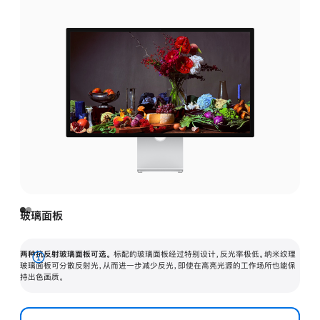
玻璃面板
两种抗反射玻璃面板可选。
标配的玻璃面板经过特别设计，反光率极低。纳米纹理
展
玻璃面板可分散反射光，从而进一步减少反光，即使在高亮光源的工作场所也能保
持出色画质。
开