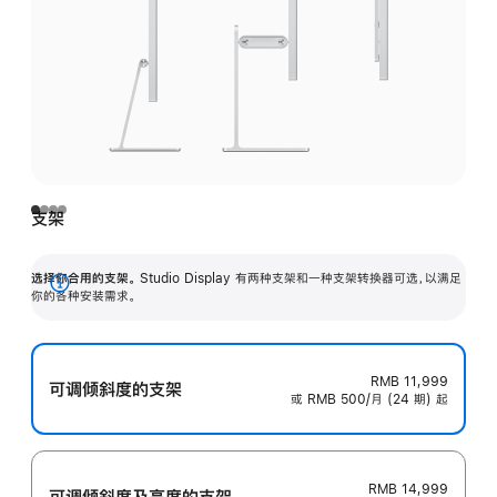
支架
选择你合用的支架。
Studio Display 有两种支架和一种支架转换器可选，以满足
展
你的各种安装需求。
开
RMB 11,999
可调倾斜度的支架
或 RMB 500/月 (24 期) 起
RMB 14,999
可调倾斜度及高‍度的支‍架