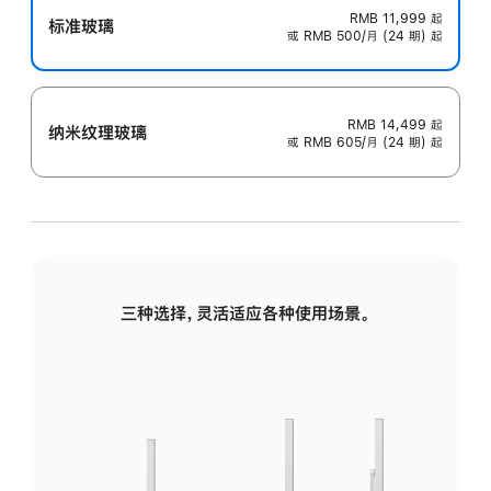
RMB 11,999
起
标准玻璃
或 RMB 500/月 (24 期) 起
RMB 14,499
起
纳米纹理玻璃
或 RMB 605/月 (24 期) 起
三种选择，灵活适应各种使用场景。
标