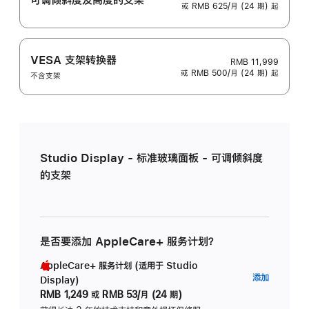
或 RMB 625/月 (24 期) 起
VESA 支架转换器
RMB 11,999
或 RMB 500/月 (24 期) 起
不含支架
Studio Display - 标准玻璃面板 - 可调倾斜度
的支架
是否要添加 AppleCare+ 服务计划？
AppleCare+ 服务计划 (适用于 Studio
AppleC
添加
Display)
服
RMB 1,249
或
RMB 53/月 (24 期)