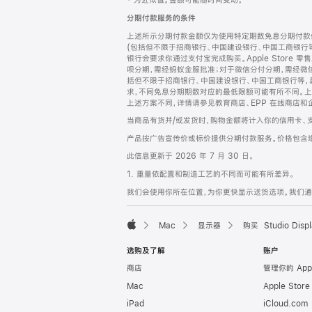
‡ 为近似值。金额可能随时间变动。
注
页
分期付款服务的条件
页
上述所示分期付款金额仅为使用特定期数免息分期付款估
脚
(包括但不限于招商银行、中国建设银行、中国工商银行
银行会要求你通过支付宝完成购买。Apple Store 零
呗分期，需经蚂蚁金服批准；对于微信分付分期，需经微信
括但不限于招商银行、中国建设银行、中国工商银行等，
求，不同免息分期期数对应的最低限额可能有所不同。上述分
上述方案不同，详情请参见教育商店、EPP 在线商店和
当商品有货并/或发货时，购物金额将计入你的信用卡、
产品按广告宣传价或标价提供分期付款服务。价格包含
此信息更新于 2026 年 7 月 30 日。
1. 重量依配置和制造工艺的不同而可能有所差异。
我们会使用你所在位置，为你更快显示送货选项。我们通过你
Mac
显示器
购买 Studio Displ
Apple
选购及了解
账户
商店
管理你的 App
Mac
Apple Stor
iPad
iCloud.com