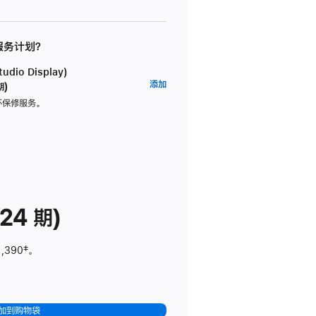
 服务计划？
dio Display)
AppleCare+
添加
期)
服
坏保修服务。
务
计
划
(适
用
于
24 期)
Studio
Display)
1,390
脚
‡。
注
加到购物袋