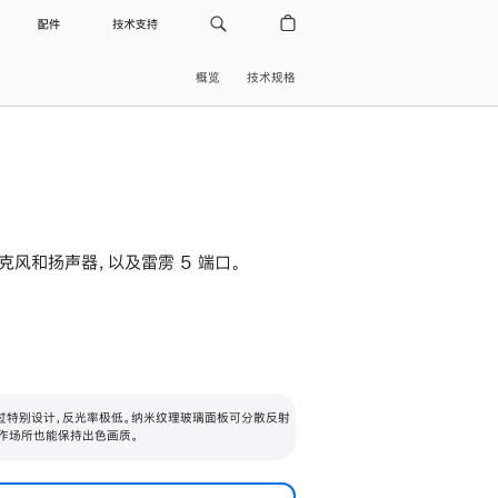
配件
技术支持
概览
技术规格
级麦克风和扬声器，以及雷雳 5 端口。
过特别设计，反光率极低。纳米纹理玻璃面板可分散反射
作场所也能保持出色画质。