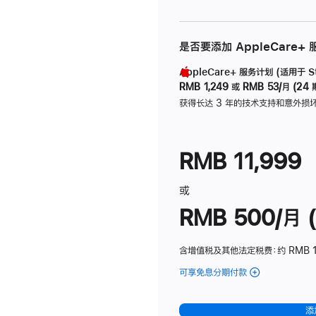
是否要添加 AppleCare+
AppleCare+ 服务计划 (适用于 Stu
RMB 1,249
或
RMB 53/月 (24 
获得长达 3 年的技术支持和意外损
RMB 11,999
或
RMB 500/月 (
含增值税及其他法定税费
：约 RMB 
可享免息分期付款
(Studio
Display
-
添