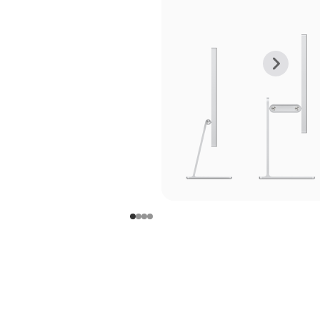
上
下
一
一
张
张
图
图
库
库
图
图
片
片
-
-
支
支
架
架