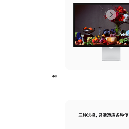
上
下
一
一
张
张
图
图
库
库
图
图
片
片
-
-
玻
玻
璃
璃
三种选择，灵活适应各种使
面
面
板
板