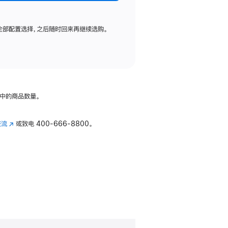
全部配置选择，之后随时回来再继续选购。
中的商品数量。
交流
(在
或致电
400-666-8800。
新
窗
口
中
打
开)