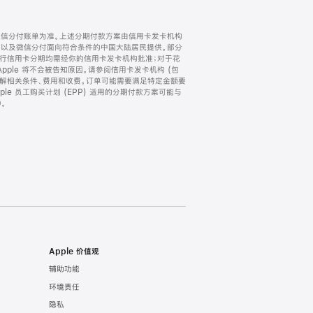
微信分付账单为准。上述分期付款方案由信用卡发卡机构
) 以及微信分付面向符合条件的中国大陆居民提供。部分
家。所有银行信用卡分期均需经你的信用卡发卡机构批准；对于花
ple 将不会被告知原因。请参阅信用卡发卡机构 (包
了解相关条件、费用和收费。订单可能需要满足特定金额要
e 员工购买计划 (EPP) 适用的分期付款方案可能与
。
Apple 价值观
辅助功能
环境责任
隐私