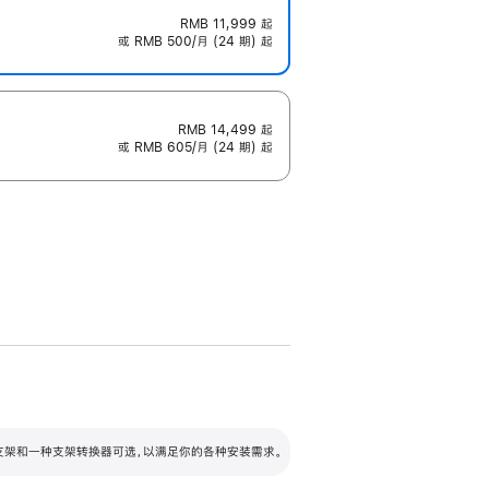
RMB 11,999
起
或 RMB 500/月 (24 期) 起
RMB 14,499
起
或 RMB 605/月 (24 期) 起
配可调倾斜度及高度的支架，额外增加 105
VESA 支架转换器
 有两种支架和一种支架转换器可选，以满足你的各种安装需求。
毫米的高度调节范围。
容的支架 (未随附)