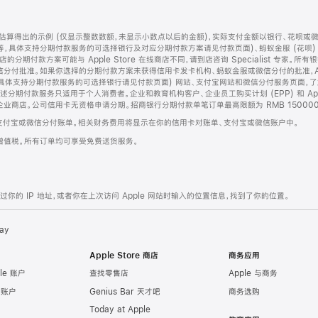
算得出的示例 (仅显示整数数额，未显示小数点以后的金额)，实际支付金额以银行、花呗或
等，具体支持分期付款服务的可选择银行及对应分期付款方案请见付款页面)、蚂蚁金服 (花呗
售店的分期付款方案可能与 Apple Store 在线商店不同，请到店咨询 Specialist 专
分付批准。如果你选择的分期付款方案未获得信用卡发卡机构、蚂蚁金服或微信分付的批准，Ap
具体支持分期付款服务的可选择银行请见付款页面) 网站、支付宝网站和微信分付服务页面，
期付款服务只适用于个人消费者。企业和教育机构客户、企业员工购买计划 (EPP) 和 Appl
企业商店。公司信用卡无资格申请分期。招商银行分期付款单笔订单最高限额为 RMB 150000
支付宝或微信分付账单。相关财务费用将显示在你的信用卡对账单、支付宝或微信账户中。
增值税。所有订单均可享受免费送货服务。
的 IP 地址，或者你在上次访问 Apple 网站时输入的位置信息，找到了你的位置。
ay
Apple Store 商店
商务应用
le 账户
查找零售店
Apple 与商务
e 账户
Genius Bar 天才吧
商务选购
Today at Apple