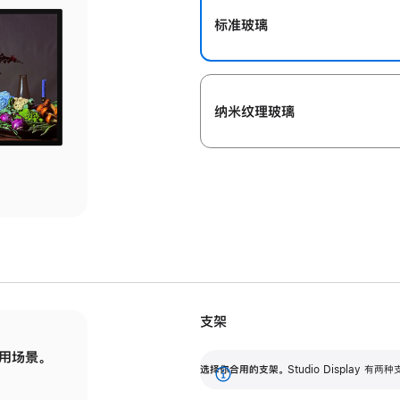
标准玻璃
纳米纹理玻璃
支架
用场景。
标配可调倾斜度的支架，提供 30 度的倾斜度
选
选择你合用的支架。
Studio Display
调节范围。
展