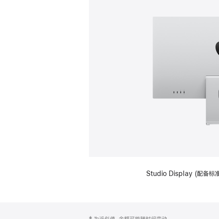
Studio Display (
网
脚