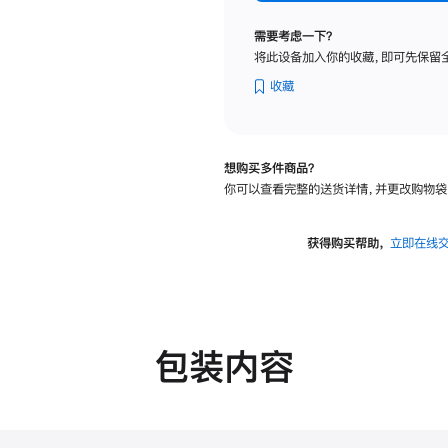
标
准
需要考虑一下？
玻
将此设备加入你的收藏，即可先保留
璃
面
收藏
板
-
可
想购买多件商品？
调
你可以查看完整的送货详情，并更改购物袋
倾
斜
度
获得购买帮助，
立即在线
的
支
架
的
分
包装内容
期
付
款
选
项)