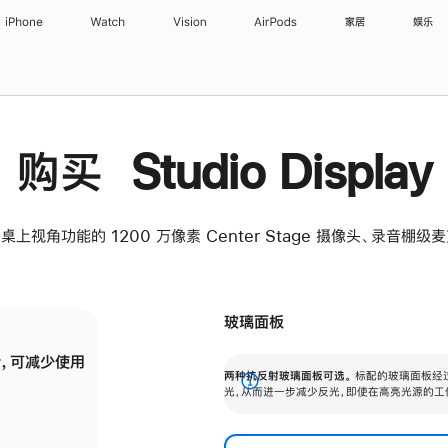
iPhone
Watch
Vision
AirPods
家居
娱乐
购买 Studio Display
桌上视角功能的 1200 万像素 Center Stage 摄像头、录音棚
玻璃面板
，可减少使用
纳米纹理玻璃面板可进一步减少反光，即使在
两种抗反射玻璃面板可选。
标配的玻璃面板经
。
有高亮光源的场所使用，也能保持出色画质。
展
光，从而进一步减少反光，即使在高亮光源的工
开