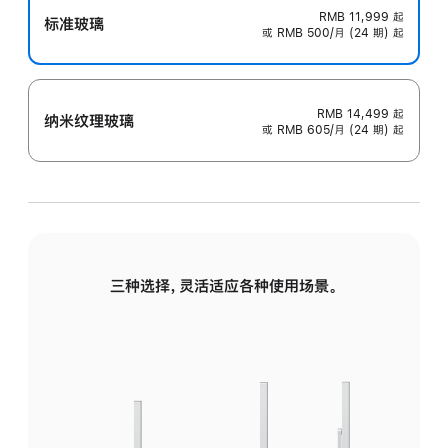
RMB 11,999
起
标准玻璃
或 RMB 500/月 (24 期) 起
RMB 14,499
起
纳米纹理玻璃
或 RMB 605/月 (24 期) 起
三种选择，灵活适应各种使用场景。
标