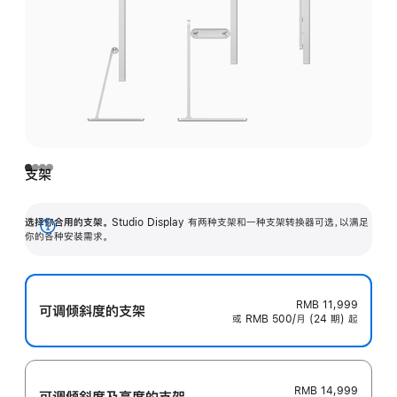
支架
选择你合用的支架。
Studio Display 有两种支架和一种支架转换器可选，以满足
展
你的各种安装需求。
开
RMB 11,999
可调倾斜度的支架
或 RMB 500/月 (24 期) 起
RMB 14,999
可调倾斜度及高‍度的支‍架