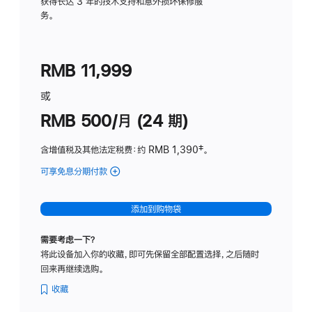
务
获得长达 3 年的技术支持和意外损坏保修服
务。
计
划
(适
RMB 11,999
用
于
或
Studio
RMB 500/月 (24 期)
Display
含增值税及其他法定税费
：约 RMB 1,390
脚
‡。
注
可享免息分期付款
(Studio
Display
-
添加到购物袋
标
准
需要考虑一下？
玻
将此设备加入你的收藏，即可先保留全部配置选择，之后随时
璃
回来再继续选购。
面
板
收藏
-