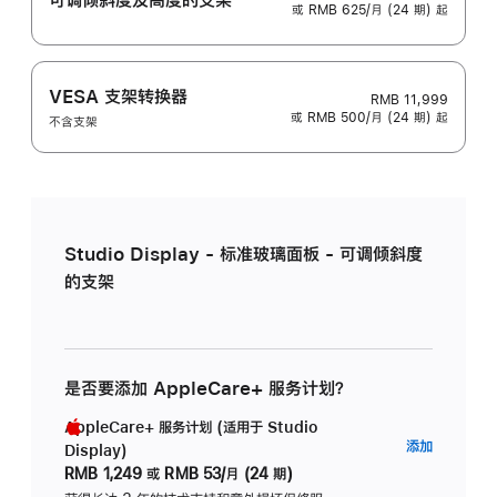
或 RMB 625/月 (24 期) 起
VESA 支架转换器
RMB 11,999
或 RMB 500/月 (24 期) 起
不含支架
Studio Display - 标准玻璃面板 - 可调倾斜度
的支架
是否要添加 AppleCare+ 服务计划？
AppleCare+ 服务计划 (适用于 Studio
AppleC
添加
Display)
服
RMB 1,249
或
RMB 53/月 (24 期)