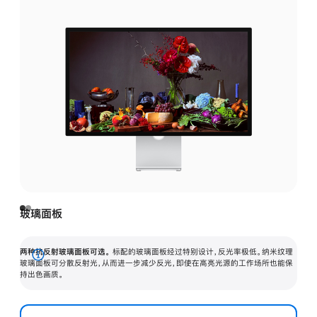
玻璃面板
两种抗反射玻璃面板可选。
标配的玻璃面板经过特别设计，反光率极低。纳米纹理
展
玻璃面板可分散反射光，从而进一步减少反光，即使在高亮光源的工作场所也能保
持出色画质。
开