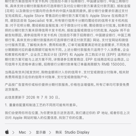
期付款方案由信用卡发卡机构 (包括但不限于招商银行、中国建设银行、中国工商银行
等，具体支持分期付款服务的可选择银行及对应分期付款方案请见付款页面)、蚂蚁金服
(花呗) 以及微信分付面向符合条件的中国大陆居民提供。部分银行会要求你通过支付
宝完成购买。Apple Store 零售店的分期付款方案可能与 Apple Store 在线商店不
同，请到店咨询 Specialist 专家。所有银行信用卡分期均需经你的信用卡发卡机构批
准；对于花呗分期，需经蚂蚁金服批准；对于微信分付分期，需经微信分付批准。如果你选
择的分期付款方案未获得信用卡发卡机构、蚂蚁金服或微信分付的批准，Apple 将不会
被告知原因。请参阅信用卡发卡机构 (包括但不限于招商银行、中国建设银行、中国工商
银行等，具体支持分期付款服务的可选择银行请见付款页面) 网站、支付宝网站和微信
分付服务页面，了解相关条件、费用和收费。订单可能需要满足特定金额要求，不同免息
分期期数对应的最低限额可能有所不同。上述分期付款服务只适用于个人消费者。企业
和教育机构客户、企业员工购买计划 (EPP) 和 Apple 员工购买计划 (EPP) 适用的分
期付款方案可能与上述方案不同，详情请参见教育商店、EPP 在线商店和企业商店。公
司信用卡无资格申请分期。招商银行分期付款单笔订单最高限额为 RMB 150000。
当商品有货并/或发货时，购物金额将计入你的信用卡、支付宝或微信分付账单。相关财
务费用将显示在你的信用卡对账单、支付宝或微信账户中。
产品按广告宣传价或标价提供分期付款服务。价格包含增值税。所有订单均可享受免费
送货服务。
此信息更新于 2026 年 7 月 30 日。
1. 重量依配置和制造工艺的不同而可能有所差异。
我们会使用你所在位置，为你更快显示送货选项。我们通过你的 IP 地址，或者你在上次
访问 Apple 网站时输入的位置信息，找到了你的位置。
Mac
显示器
购买 Studio Display