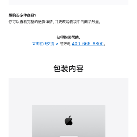
可
调
想购买多件商品？
倾
你可以查看完整的送货详情，并更改购物袋中的商品数量。
斜
度
的
获得购买帮助，
支
立即在线交流
(在
或致电
400-666-8800
。
架
新
的
窗
分
口
包装内容
期
中
付
打
款
开)
选
项)