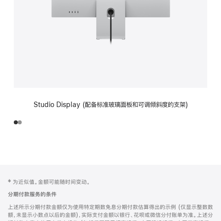
Studio Display (配备标准玻璃面板和可调倾斜度的支架)
网
脚
‡ 为近似值。金额可能随时间变动。
注
页
分期付款服务的条件
页
上述所示分期付款金额仅为使用特定期数免息分期付款估算得出的示例 (仅显示整数数
脚
额，未显示小数点以后的金额)，实际支付金额以银行、花呗或微信分付账单为准。上述分