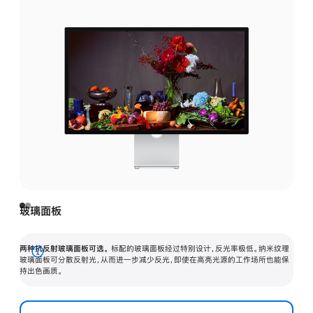
玻璃面板
两种抗反射玻璃面板可选。
标配的玻璃面板经过特别设计，反光率极低。纳米纹理
展
玻璃面板可分散反射光，从而进一步减少反光，即使在高亮光源的工作场所也能保
持出色画质。
开