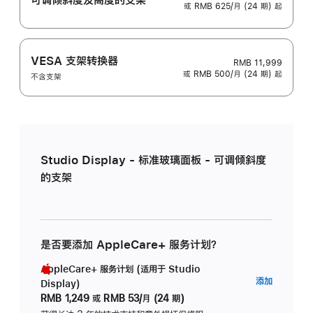
或 RMB 625/月 (24 期) 起
VESA 支架转换器
RMB 11,999
或 RMB 500/月 (24 期) 起
不含支架
Studio Display - 标准玻璃面板 - 可调倾斜度
的支架
是否要添加 AppleCare+ 服务计划？
AppleCare+ 服务计划 (适用于 Studio
AppleC
添加
Display)
服
RMB 1,249
或
RMB 53/月 (24 期)