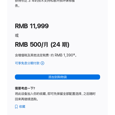
务
获得长达 3 年的技术支持和意外损坏保修服
务。
计
划
(适
RMB 11,999
用
于
或
Studio
RMB 500/月 (24 期)
Display
含增值税及其他法定税费
：约 RMB 1,390
脚
‡。
注
可享免息分期付款
(Studio
Display
-
添加到购物袋
标
准
需要考虑一下？
玻
将此设备加入你的收藏，即可先保留全部配置选择，之后随时
璃
回来再继续选购。
面
板
收藏
-