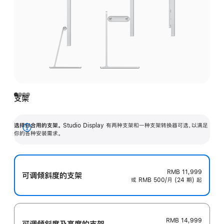
支架
选择你合用的支架。
Studio Display 有两种支架和一种支架转换器可选，以满足
展
你的各种安装需求。
开
RMB 11,999
可调倾斜度的支架
或 RMB 500/月 (24 期) 起
RMB 14,999
可调倾斜度及高‍度的支‍架