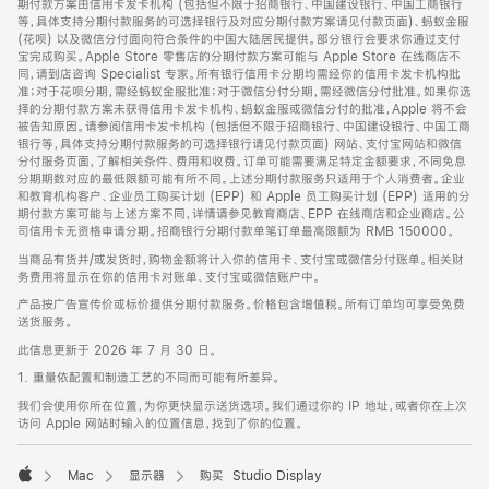
期付款方案由信用卡发卡机构 (包括但不限于招商银行、中国建设银行、中国工商银行
等，具体支持分期付款服务的可选择银行及对应分期付款方案请见付款页面)、蚂蚁金服
(花呗) 以及微信分付面向符合条件的中国大陆居民提供。部分银行会要求你通过支付
宝完成购买。Apple Store 零售店的分期付款方案可能与 Apple Store 在线商店不
同，请到店咨询 Specialist 专家。所有银行信用卡分期均需经你的信用卡发卡机构批
准；对于花呗分期，需经蚂蚁金服批准；对于微信分付分期，需经微信分付批准。如果你选
择的分期付款方案未获得信用卡发卡机构、蚂蚁金服或微信分付的批准，Apple 将不会
被告知原因。请参阅信用卡发卡机构 (包括但不限于招商银行、中国建设银行、中国工商
银行等，具体支持分期付款服务的可选择银行请见付款页面) 网站、支付宝网站和微信
分付服务页面，了解相关条件、费用和收费。订单可能需要满足特定金额要求，不同免息
分期期数对应的最低限额可能有所不同。上述分期付款服务只适用于个人消费者。企业
和教育机构客户、企业员工购买计划 (EPP) 和 Apple 员工购买计划 (EPP) 适用的分
期付款方案可能与上述方案不同，详情请参见教育商店、EPP 在线商店和企业商店。公
司信用卡无资格申请分期。招商银行分期付款单笔订单最高限额为 RMB 150000。
当商品有货并/或发货时，购物金额将计入你的信用卡、支付宝或微信分付账单。相关财
务费用将显示在你的信用卡对账单、支付宝或微信账户中。
产品按广告宣传价或标价提供分期付款服务。价格包含增值税。所有订单均可享受免费
送货服务。
此信息更新于 2026 年 7 月 30 日。
1. 重量依配置和制造工艺的不同而可能有所差异。
我们会使用你所在位置，为你更快显示送货选项。我们通过你的 IP 地址，或者你在上次
访问 Apple 网站时输入的位置信息，找到了你的位置。
Mac
显示器
购买 Studio Display