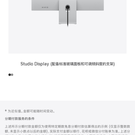
Studio Display (配备标准玻璃面板和可调倾斜度的支架)
网
脚
‡ 为近似值。金额可能随时间变动。
注
页
分期付款服务的条件
页
上述所示分期付款金额仅为使用特定期数免息分期付款估算得出的示例 (仅显示整数数
脚
额，未显示小数点以后的金额)，实际支付金额以银行、花呗或微信分付账单为准。上述分