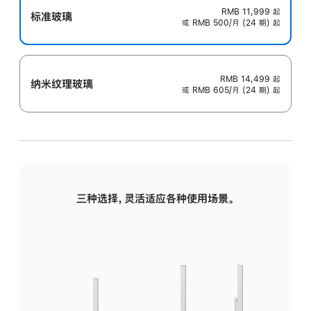
RMB 11,999
起
标准玻璃
或 RMB 500/月 (24 期) 起
RMB 14,499
起
纳米纹理玻璃
或 RMB 605/月 (24 期) 起
三种选择，灵活适应各种使用场景。
标