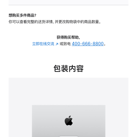
可
调
想购买多件商品？
倾
你可以查看完整的送货详情，并更改购物袋中的商品数量。
斜
度
的
获得购买帮助，
支
立即在线交流
(在
或致电
400-666-8800
。
架
新
的
窗
分
口
包装内容
期
中
付
打
款
开)
选
项)