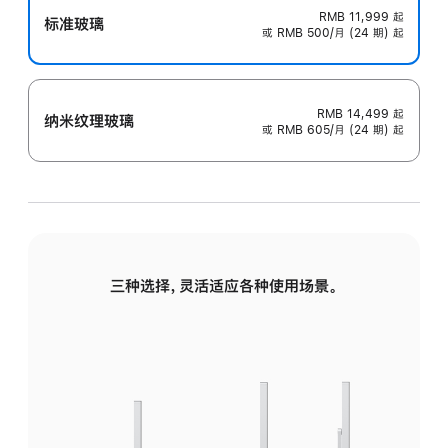
RMB 11,999
起
标准玻璃
或 RMB 500/月 (24 期) 起
RMB 14,499
起
纳米纹理玻璃
或 RMB 605/月 (24 期) 起
三种选择，灵活适应各种使用场景。
标