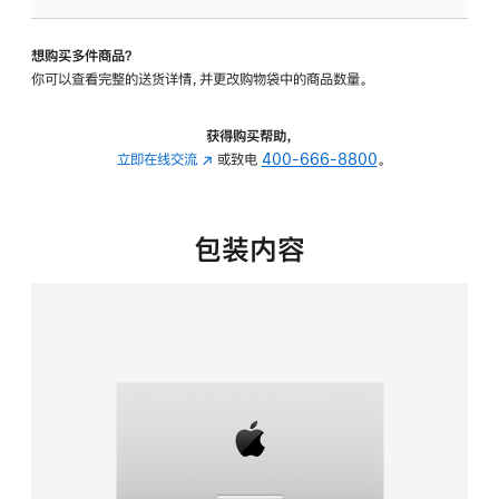
可
调
想购买多件商品？
倾
你可以查看完整的送货详情，并更改购物袋中的商品数量。
斜
度
的
获得购买帮助，
支
立即在线交流
(在
或致电
400-666-8800
。
架
新
的
窗
分
口
包装内容
期
中
付
打
款
开)
选
项)