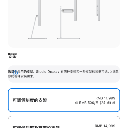
支架
选择你合用的支架。
Studio Display 有两种支架和一种支架转换器可选，以满足
展
你的各种安装需求。
开
RMB 11,999
可调倾斜度的支架
或 RMB 500/月 (24 期) 起
RMB 14,999
可调倾斜度及高‍度的支‍架