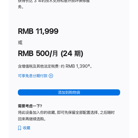
务
获得长达 3 年的技术支持和意外损坏保修服
务。
计
划
(适
RMB 11,999
用
于
或
Studio
RMB 500/月 (24 期)
Display
含增值税及其他法定税费
：约 RMB 1,390
脚
‡。
注
可享免息分期付款
(Studio
Display
-
添加到购物袋
标
准
需要考虑一下？
玻
将此设备加入你的收藏，即可先保留全部配置选择，之后随时
璃
回来再继续选购。
面
板
收藏
-