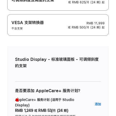
或 RMB 625/月 (24 期) 起
VESA 支架转换器
RMB 11,999
或 RMB 500/月 (24 期) 起
不含支架
Studio Display - 标准玻璃面板 - 可调倾斜度
的支架
是否要添加 AppleCare+ 服务计划？
AppleCare+ 服务计划 (适用于 Studio
AppleC
添加
Display)
服
RMB 1,249
或
RMB 53/月 (24 期)