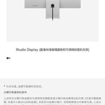
Studio Display (配备标准玻璃面板和可调倾斜度的支架)
网
脚
‡ 为近似值。金额可能随时间变动。
注
页
分期付款服务的条件
页
上述所示分期付款金额仅为使用特定期数免息分期付款估算得出的示例 (仅显示整数数
脚
额，未显示小数点以后的金额)，实际支付金额以银行、花呗或微信分付账单为准。上述分