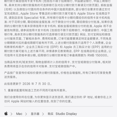
期付款方案由信用卡发卡机构 (包括但不限于招商银行、中国建设银行、中国工商银行
等，具体支持分期付款服务的可选择银行及对应分期付款方案请见付款页面)、蚂蚁金服
(花呗) 以及微信分付面向符合条件的中国大陆居民提供。部分银行会要求你通过支付
宝完成购买。Apple Store 零售店的分期付款方案可能与 Apple Store 在线商店不
同，请到店咨询 Specialist 专家。所有银行信用卡分期均需经你的信用卡发卡机构批
准；对于花呗分期，需经蚂蚁金服批准；对于微信分付分期，需经微信分付批准。如果你选
择的分期付款方案未获得信用卡发卡机构、蚂蚁金服或微信分付的批准，Apple 将不会
被告知原因。请参阅信用卡发卡机构 (包括但不限于招商银行、中国建设银行、中国工商
银行等，具体支持分期付款服务的可选择银行请见付款页面) 网站、支付宝网站和微信
分付服务页面，了解相关条件、费用和收费。订单可能需要满足特定金额要求，不同免息
分期期数对应的最低限额可能有所不同。上述分期付款服务只适用于个人消费者。企业
和教育机构客户、企业员工购买计划 (EPP) 和 Apple 员工购买计划 (EPP) 适用的分
期付款方案可能与上述方案不同，详情请参见教育商店、EPP 在线商店和企业商店。公
司信用卡无资格申请分期。招商银行分期付款单笔订单最高限额为 RMB 150000。
当商品有货并/或发货时，购物金额将计入你的信用卡、支付宝或微信分付账单。相关财
务费用将显示在你的信用卡对账单、支付宝或微信账户中。
产品按广告宣传价或标价提供分期付款服务。价格包含增值税。所有订单均可享受免费
送货服务。
此信息更新于 2026 年 7 月 30 日。
1. 重量依配置和制造工艺的不同而可能有所差异。
我们会使用你所在位置，为你更快显示送货选项。我们通过你的 IP 地址，或者你在上次
访问 Apple 网站时输入的位置信息，找到了你的位置。
Mac
显示器
购买 Studio Display