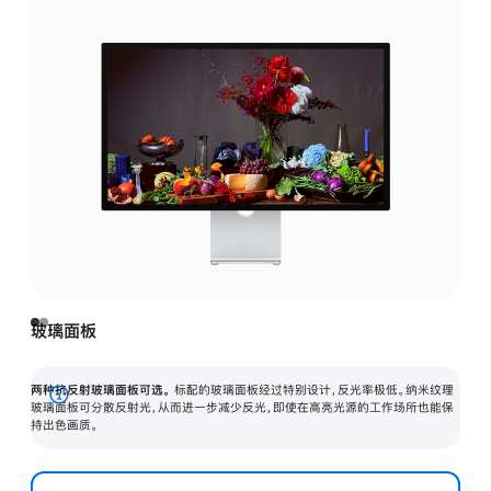
玻璃面板
两种抗反射玻璃面板可选。
标配的玻璃面板经过特别设计，反光率极低。纳米纹理
展
玻璃面板可分散反射光，从而进一步减少反光，即使在高亮光源的工作场所也能保
持出色画质。
开