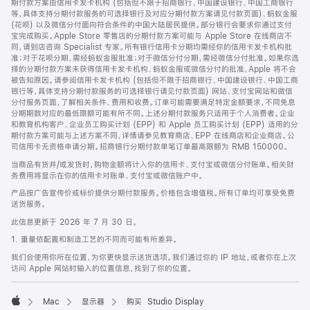
期付款方案由信用卡发卡机构 (包括但不限于招商银行、中国建设银行、中国工商银行
等，具体支持分期付款服务的可选择银行及对应分期付款方案请见付款页面)、蚂蚁金服
(花呗) 以及微信分付面向符合条件的中国大陆居民提供。部分银行会要求你通过支付
宝完成购买。Apple Store 零售店的分期付款方案可能与 Apple Store 在线商店不
同，请到店咨询 Specialist 专家。所有银行信用卡分期均需经你的信用卡发卡机构批
准；对于花呗分期，需经蚂蚁金服批准；对于微信分付分期，需经微信分付批准。如果你选
择的分期付款方案未获得信用卡发卡机构、蚂蚁金服或微信分付的批准，Apple 将不会
被告知原因。请参阅信用卡发卡机构 (包括但不限于招商银行、中国建设银行、中国工商
银行等，具体支持分期付款服务的可选择银行请见付款页面) 网站、支付宝网站和微信
分付服务页面，了解相关条件、费用和收费。订单可能需要满足特定金额要求，不同免息
分期期数对应的最低限额可能有所不同。上述分期付款服务只适用于个人消费者。企业
和教育机构客户、企业员工购买计划 (EPP) 和 Apple 员工购买计划 (EPP) 适用的分
期付款方案可能与上述方案不同，详情请参见教育商店、EPP 在线商店和企业商店。公
司信用卡无资格申请分期。招商银行分期付款单笔订单最高限额为 RMB 150000。
当商品有货并/或发货时，购物金额将计入你的信用卡、支付宝或微信分付账单。相关财
务费用将显示在你的信用卡对账单、支付宝或微信账户中。
产品按广告宣传价或标价提供分期付款服务。价格包含增值税。所有订单均可享受免费
送货服务。
此信息更新于 2026 年 7 月 30 日。
1. 重量依配置和制造工艺的不同而可能有所差异。
我们会使用你所在位置，为你更快显示送货选项。我们通过你的 IP 地址，或者你在上次
访问 Apple 网站时输入的位置信息，找到了你的位置。
Mac
显示器
购买 Studio Display