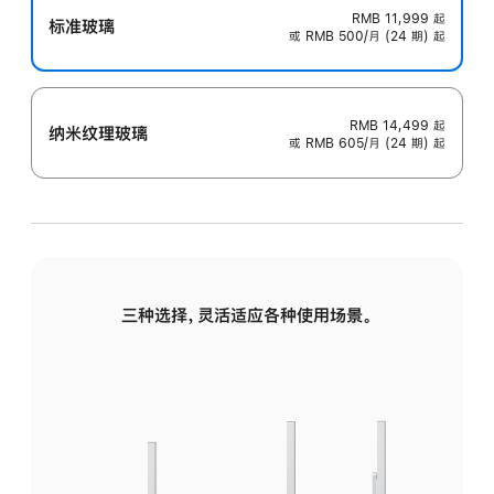
RMB 11,999
起
标准玻璃
或 RMB 500/月 (24 期) 起
RMB 14,499
起
纳米纹理玻璃
或 RMB 605/月 (24 期) 起
三种选择，灵活适应各种使用场景。
标