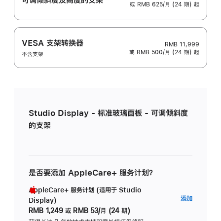
或 RMB 625/月 (24 期) 起
VESA 支架转换器
RMB 11,999
或 RMB 500/月 (24 期) 起
不含支架
Studio Display - 标准玻璃面板 - 可调倾斜度
的支架
是否要添加 AppleCare+ 服务计划？
AppleCare+ 服务计划 (适用于 Studio
AppleC
添加
Display)
服
RMB 1,249
或
RMB 53/月 (24 期)