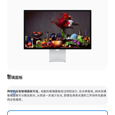
玻璃面板
两种抗反射玻璃面板可选。
标配的玻璃面板经过特别设计，反光率极低。纳米纹理
展
玻璃面板可分散反射光，从而进一步减少反光，即使在高亮光源的工作场所也能保
持出色画质。
开