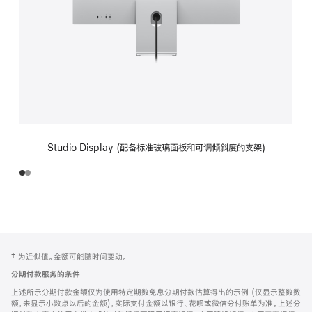
Studio Display (配备标准玻璃面板和可调倾斜度的支架)
网
脚
‡ 为近似值。金额可能随时间变动。
注
页
分期付款服务的条件
页
上述所示分期付款金额仅为使用特定期数免息分期付款估算得出的示例 (仅显示整数数
脚
额，未显示小数点以后的金额)，实际支付金额以银行、花呗或微信分付账单为准。上述分