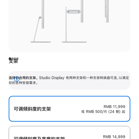
支架
选择你合用的支架。
Studio Display 有两种支架和一种支架转换器可选，以满足
展
你的各种安装需求。
开
RMB 11,999
可调倾斜度的支架
或 RMB 500/月 (24 期) 起
RMB 14,999
可调倾斜度及高‍度的支‍架