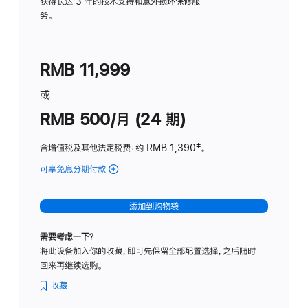
务
获得长达 3 年的技术支持和意外损坏保修服
务。
计
划
(适
RMB 11,999
用
于
或
Studio
RMB 500/月 (24 期)
Display
含增值税及其他法定税费
：约 RMB 1,390
脚
‡。
注
可享免息分期付款
(Studio
Display
-
添加到购物袋
标
准
需要考虑一下？
玻
将此设备加入你的收藏，即可先保留全部配置选择，之后随时
璃
回来再继续选购。
面
板
收藏
-