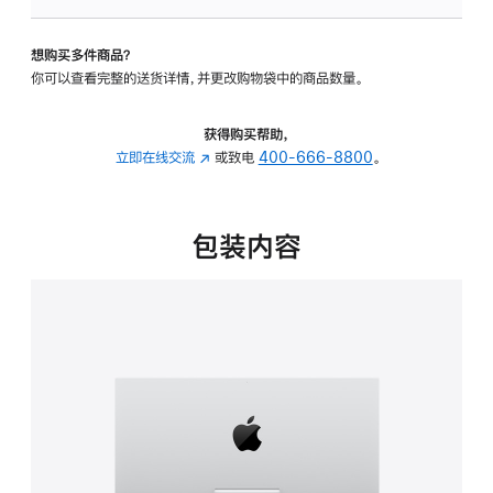
可
调
想购买多件商品？
倾
你可以查看完整的送货详情，并更改购物袋中的商品数量。
斜
度
的
获得购买帮助，
支
立即在线交流
(在
或致电
400-666-8800
。
架
新
的
窗
分
口
包装内容
期
中
付
打
款
开)
选
项)