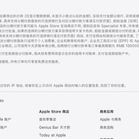
算得出的示例 (仅显示整数数额，未显示小数点以后的金额)，实际支付金额以银行、花呗或
等，具体支持分期付款服务的可选择银行及对应分期付款方案请见付款页面)、蚂蚁金服 (花呗
售店的分期付款方案可能与 Apple Store 在线商店不同，请到店咨询 Specialist 专
分付批准。如果你选择的分期付款方案未获得信用卡发卡机构、蚂蚁金服或微信分付的批准，Ap
具体支持分期付款服务的可选择银行请见付款页面) 网站、支付宝网站和微信分付服务页面，
期付款服务只适用于个人消费者。企业和教育机构客户、企业员工购买计划 (EPP) 和 Appl
企业商店。公司信用卡无资格申请分期。招商银行分期付款单笔订单最高限额为 RMB 150000
支付宝或微信分付账单。相关财务费用将显示在你的信用卡对账单、支付宝或微信账户中。
增值税。所有订单均可享受免费送货服务。
的 IP 地址，或者你在上次访问 Apple 网站时输入的位置信息，找到了你的位置。
ay
Apple Store 商店
商务应用
le 账户
查找零售店
Apple 与商务
e 账户
Genius Bar 天才吧
商务选购
Today at Apple