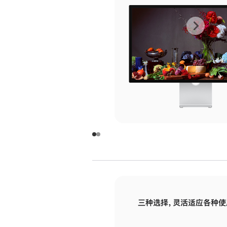
上
下
一
一
张
张
图
图
库
库
图
图
片
片
-
-
玻
玻
璃
璃
三种选择，灵活适应各种使
面
面
板
板