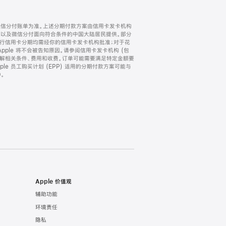
微信分付账单为准。上述分期付款方案由信用卡发卡机构
) 以及微信分付面向符合条件的中国大陆居民提供。部分
家。所有银行信用卡分期均需经你的信用卡发卡机构批准；对于花
ple 将不会被告知原因。请参阅信用卡发卡机构 (包
了解相关条件、费用和收费。订单可能需要满足特定金额要
e 员工购买计划 (EPP) 适用的分期付款方案可能与
。
Apple 价值观
辅助功能
环境责任
隐私