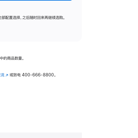
全部配置选择，之后随时回来再继续选购。
中的商品数量。
交流
(在
或致电
400-666-8800。
新
窗
口
中
打
开)