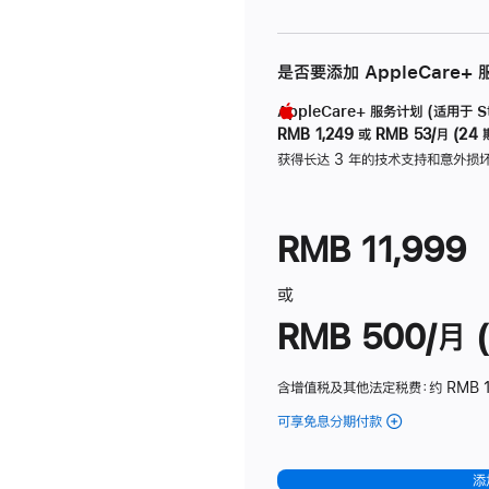
是否要添加 AppleCare+
AppleCare+ 服务计划 (适用于 Stu
RMB 1,249
或
RMB 53/月 (24 
获得长达 3 年的技术支持和意外损
RMB 11,999
或
RMB 500/月 (
含增值税及其他法定税费
：约 RMB 
可享免息分期付款
(Studio
Display
-
添