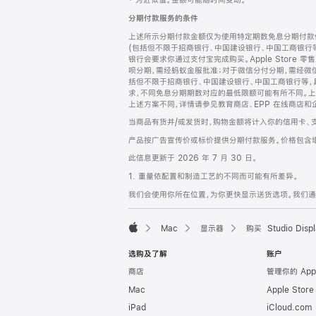
‡ 为近似值。金额可能随时间变动。
注
页
分期付款服务的条件
页
上述所示分期付款金额仅为使用特定期数免息分期付款估
脚
(包括但不限于招商银行、中国建设银行、中国工商银行
银行会要求你通过支付宝完成购买。Apple Store 零
呗分期，需经蚂蚁金服批准；对于微信分付分期，需经微信
括但不限于招商银行、中国建设银行、中国工商银行等，
求，不同免息分期期数对应的最低限额可能有所不同。上述分
上述方案不同，详情请参见教育商店、EPP 在线商店和
当商品有货并/或发货时，购物金额将计入你的信用卡、
产品按广告宣传价或标价提供分期付款服务。价格包含
此信息更新于 2026 年 7 月 30 日。
1. 重量依配置和制造工艺的不同而可能有所差异。
我们会使用你所在位置，为你更快显示送货选项。我们通过你
Mac
显示器
购买 Studio Displ
Apple
选购及了解
账户
商店
管理你的 App
Mac
Apple Stor
iPad
iCloud.com