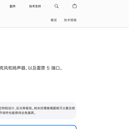
配件
技术支持
概览
技术规格
级麦克风和扬声器，以及雷雳 5 端口。
过特别设计，反光率极低。纳米纹理玻璃面板可分散反射
作场所也能保持出色画质。