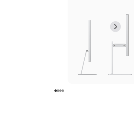
上
下
一
一
张
张
图
图
库
库
图
图
片
片
-
-
支
支
架
架