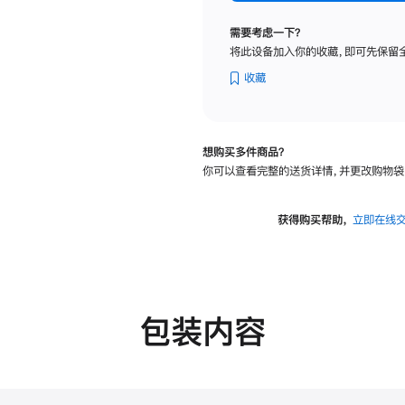
标
准
需要考虑一下？
玻
将此设备加入你的收藏，即可先保留
璃
面
收藏
板
-
可
想购买多件商品？
调
你可以查看完整的送货详情，并更改购物袋
倾
斜
度
获得购买帮助，
立即在线
的
支
架
的
分
包装内容
期
付
款
选
项)