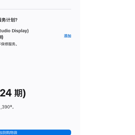
 服务计划？
dio Display)
AppleCare+
添加
期)
服
坏保修服务。
务
计
划
(适
用
于
24 期)
Studio
Display)
1,390
脚
‡。
注
加到购物袋