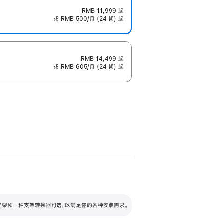
RMB 11,999
起
或 RMB 500/月 (24 期) 起
RMB 14,499
起
或 RMB 605/月 (24 期) 起
配可调倾斜度及高度的支架，额外增加 105
VESA 支架转换器
 有两种支架和一种支架转换器可选，以满足你的各种安装需求。
毫米的高度调节范围。
容的支架 (未随附)