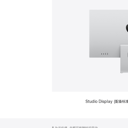
Studio Display (
网
脚