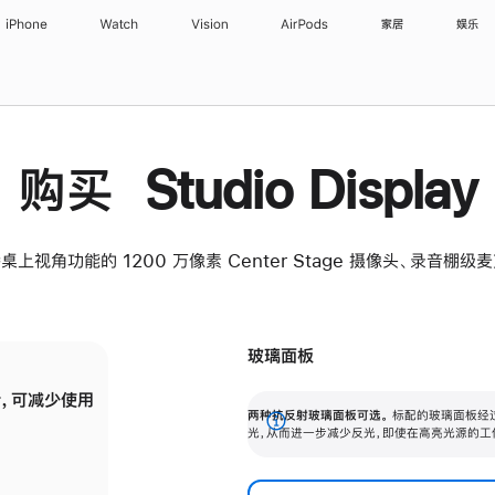
iPhone
Watch
Vision
AirPods
家居
娱乐
购买 Studio Display
桌上视角功能的 1200 万像素 Center Stage 摄像头、录音棚
玻璃面板
，可减少使用
纳米纹理玻璃面板可进一步减少反光，即使在
两种抗反射玻璃面板可选。
标配的玻璃面板经
。
有高亮光源的场所使用，也能保持出色画质。
展
光，从而进一步减少反光，即使在高亮光源的工
开