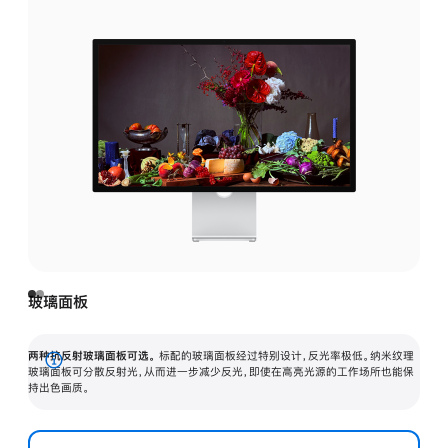
玻璃面板
两种抗反射玻璃面板可选。
标配的玻璃面板经过特别设计，反光率极低。纳米纹理
展
玻璃面板可分散反射光，从而进一步减少反光，即使在高亮光源的工作场所也能保
持出色画质。
开