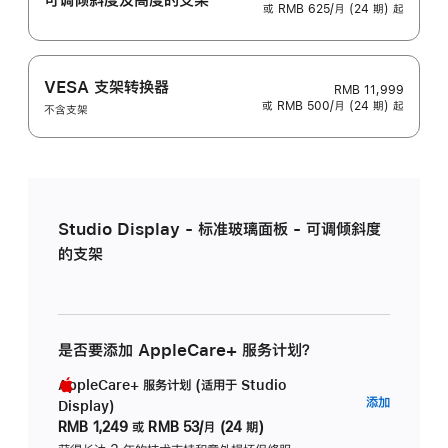
或 RMB 625/月 (24 期) 起
VESA 支架转换器
RMB 11,999
或 RMB 500/月 (24 期) 起
不含支架
Studio Display - 标准玻璃面板 - 可调倾斜度
的支架
是否要添加 AppleCare+ 服务计划？
AppleCare+ 服务计划 (适用于 Studio
AppleC
添加
Display)
服
RMB 1,249
或
RMB 53/月 (24 期)