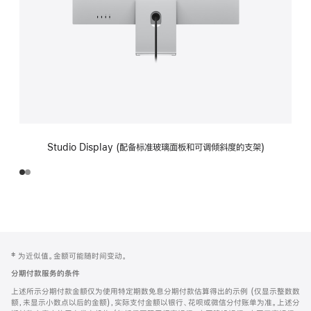
Studio Display (配备标准玻璃面板和可调倾斜度的支架)
网
脚
‡ 为近似值。金额可能随时间变动。
注
页
分期付款服务的条件
页
上述所示分期付款金额仅为使用特定期数免息分期付款估算得出的示例 (仅显示整数数
脚
额，未显示小数点以后的金额)，实际支付金额以银行、花呗或微信分付账单为准。上述分