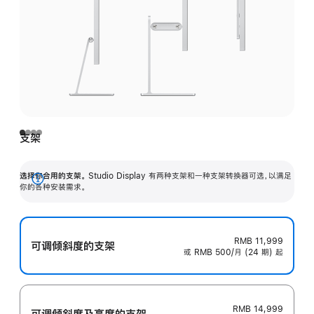
支架
选择你合用的支架。
Studio Display 有两种支架和一种支架转换器可选，以满足
展
你的各种安装需求。
开
RMB 11,999
可调倾斜度的支架
或 RMB 500/月 (24 期) 起
RMB 14,999
可调倾斜度及高‍度的支‍架