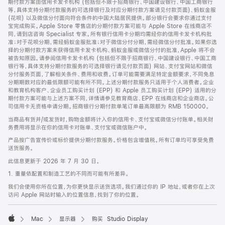
期付款方案由信用卡发卡机构 (包括但不限于招商银行、中国建设银行、中国工商银行
等，具体支持分期付款服务的可选择银行及对应分期付款方案请见付款页面)、蚂蚁金服
(花呗) 以及微信分付面向符合条件的中国大陆居民提供。部分银行会要求你通过支付
宝完成购买。Apple Store 零售店的分期付款方案可能与 Apple Store 在线商店不
同，请到店咨询 Specialist 专家。所有银行信用卡分期均需经你的信用卡发卡机构批
准；对于花呗分期，需经蚂蚁金服批准；对于微信分付分期，需经微信分付批准。如果你选
择的分期付款方案未获得信用卡发卡机构、蚂蚁金服或微信分付的批准，Apple 将不会
被告知原因。请参阅信用卡发卡机构 (包括但不限于招商银行、中国建设银行、中国工商
银行等，具体支持分期付款服务的可选择银行请见付款页面) 网站、支付宝网站和微信
分付服务页面，了解相关条件、费用和收费。订单可能需要满足特定金额要求，不同免息
分期期数对应的最低限额可能有所不同。上述分期付款服务只适用于个人消费者。企业
和教育机构客户、企业员工购买计划 (EPP) 和 Apple 员工购买计划 (EPP) 适用的分
期付款方案可能与上述方案不同，详情请参见教育商店、EPP 在线商店和企业商店。公
司信用卡无资格申请分期。招商银行分期付款单笔订单最高限额为 RMB 150000。
当商品有货并/或发货时，购物金额将计入你的信用卡、支付宝或微信分付账单。相关财
务费用将显示在你的信用卡对账单、支付宝或微信账户中。
产品按广告宣传价或标价提供分期付款服务。价格包含增值税。所有订单均可享受免费
送货服务。
此信息更新于 2026 年 7 月 30 日。
1. 重量依配置和制造工艺的不同而可能有所差异。
我们会使用你所在位置，为你更快显示送货选项。我们通过你的 IP 地址，或者你在上次
访问 Apple 网站时输入的位置信息，找到了你的位置。
Mac
显示器
购买 Studio Display