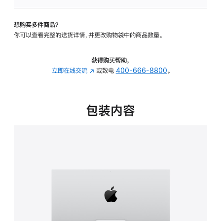
可
调
想购买多件商品？
倾
你可以查看完整的送货详情，并更改购物袋中的商品数量。
斜
度
的
获得购买帮助，
支
立即在线交流
(在
或致电
400-666-8800
。
架
新
的
窗
分
口
包装内容
期
中
付
打
款
开)
选
项)