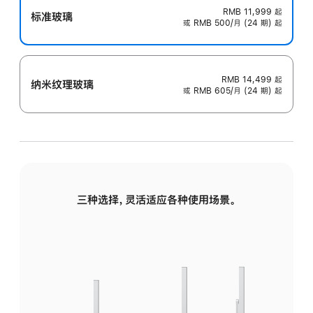
RMB 11,999
起
标准玻璃
或 RMB 500/月 (24 期) 起
RMB 14,499
起
纳米纹理玻璃
或 RMB 605/月 (24 期) 起
三种选择，灵活适应各种使用场景。
标