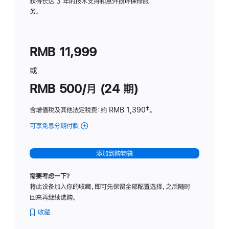
务
获得长达 3 年的技术支持和意外损坏保修服
务。
计
划
(适
RMB 11,999
用
于
或
Studio
RMB 500/月 (24 期)
Display
含增值税及其他法定税费
：约 RMB 1,390
脚
‡。
注
可享免息分期付款
(Studio
Display
-
添加到购物袋
标
准
需要考虑一下？
玻
将此设备加入你的收藏，即可先保留全部配置选择，之后随时
璃
回来再继续选购。
面
板
收藏
-