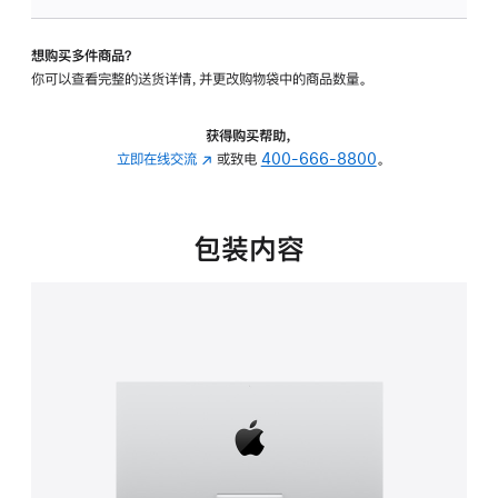
可
调
想购买多件商品？
倾
你可以查看完整的送货详情，并更改购物袋中的商品数量。
斜
度
的
获得购买帮助，
支
立即在线交流
(在
或致电
400-666-8800
。
架
新
的
窗
分
口
包装内容
期
中
付
打
款
开)
选
项)