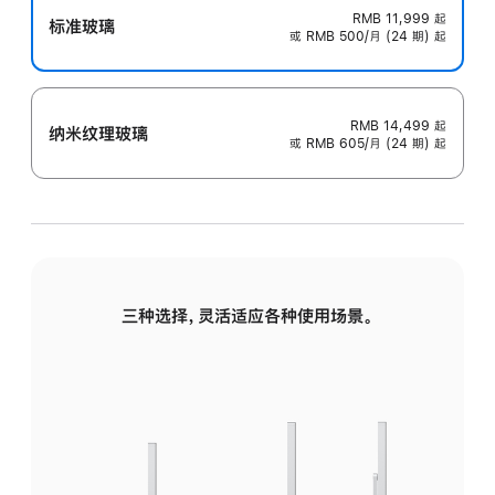
RMB 11,999
起
标准玻璃
或 RMB 500/月 (24 期) 起
RMB 14,499
起
纳米纹理玻璃
或 RMB 605/月 (24 期) 起
三种选择，灵活适应各种使用场景。
标