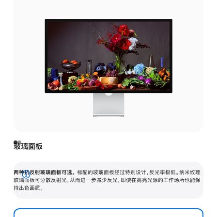
玻璃面板
两种抗反射玻璃面板可选。
标配的玻璃面板经过特别设计，反光率极低。纳米纹理
展
玻璃面板可分散反射光，从而进一步减少反光，即使在高亮光源的工作场所也能保
持出色画质。
开