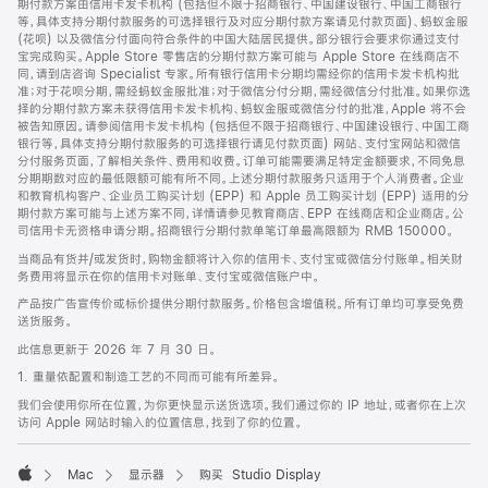
期付款方案由信用卡发卡机构 (包括但不限于招商银行、中国建设银行、中国工商银行
等，具体支持分期付款服务的可选择银行及对应分期付款方案请见付款页面)、蚂蚁金服
(花呗) 以及微信分付面向符合条件的中国大陆居民提供。部分银行会要求你通过支付
宝完成购买。Apple Store 零售店的分期付款方案可能与 Apple Store 在线商店不
同，请到店咨询 Specialist 专家。所有银行信用卡分期均需经你的信用卡发卡机构批
准；对于花呗分期，需经蚂蚁金服批准；对于微信分付分期，需经微信分付批准。如果你选
择的分期付款方案未获得信用卡发卡机构、蚂蚁金服或微信分付的批准，Apple 将不会
被告知原因。请参阅信用卡发卡机构 (包括但不限于招商银行、中国建设银行、中国工商
银行等，具体支持分期付款服务的可选择银行请见付款页面) 网站、支付宝网站和微信
分付服务页面，了解相关条件、费用和收费。订单可能需要满足特定金额要求，不同免息
分期期数对应的最低限额可能有所不同。上述分期付款服务只适用于个人消费者。企业
和教育机构客户、企业员工购买计划 (EPP) 和 Apple 员工购买计划 (EPP) 适用的分
期付款方案可能与上述方案不同，详情请参见教育商店、EPP 在线商店和企业商店。公
司信用卡无资格申请分期。招商银行分期付款单笔订单最高限额为 RMB 150000。
当商品有货并/或发货时，购物金额将计入你的信用卡、支付宝或微信分付账单。相关财
务费用将显示在你的信用卡对账单、支付宝或微信账户中。
产品按广告宣传价或标价提供分期付款服务。价格包含增值税。所有订单均可享受免费
送货服务。
此信息更新于 2026 年 7 月 30 日。
1. 重量依配置和制造工艺的不同而可能有所差异。
我们会使用你所在位置，为你更快显示送货选项。我们通过你的 IP 地址，或者你在上次
访问 Apple 网站时输入的位置信息，找到了你的位置。
Mac
显示器
购买 Studio Display