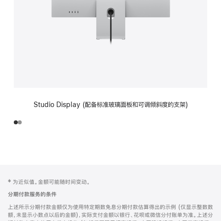
Studio Display (配备标准玻璃面板和可调倾斜度的支架)
网
脚
‡ 为近似值。金额可能随时间变动。
注
页
分期付款服务的条件
页
上述所示分期付款金额仅为使用特定期数免息分期付款估算得出的示例 (仅显示整数数
脚
额，未显示小数点以后的金额)，实际支付金额以银行、花呗或微信分付账单为准。上述分