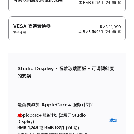
或 RMB 625/月 (24 期) 起
VESA 支架转换器
RMB 11,999
或 RMB 500/月 (24 期) 起
不含支架
Studio Display - 标准玻璃面板 - 可调倾斜度
的支架
是否要添加 AppleCare+ 服务计划？
AppleCare+ 服务计划 (适用于 Studio
AppleC
添加
Display)
服
RMB 1,249
或
RMB 53/月 (24 期)