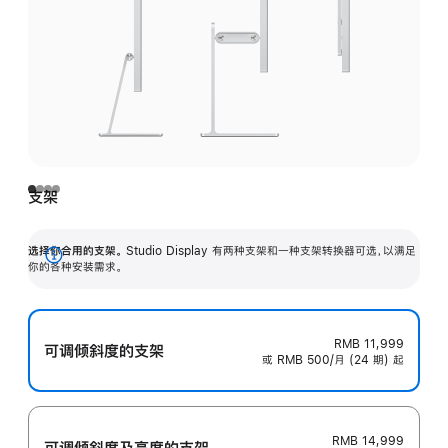
支架
选择你合用的支架。
Studio Display 有两种支架和一种支架转换器可选，以满足
展
你的各种安装需求。
开
RMB 11,999
可调倾斜度的支架
或 RMB 500/月 (24 期) 起
RMB 14,999
可调倾斜度及高‍度的支‍架