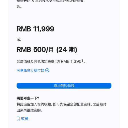
务
获得长达 3 年的技术支持和意外损坏保修服
务。
计
划
(适
RMB 11,999
用
于
或
Studio
RMB 500/月 (24 期)
Display
含增值税及其他法定税费
：约 RMB 1,390
脚
‡。
注
可享免息分期付款
(Studio
Display
-
添加到购物袋
标
准
需要考虑一下？
玻
将此设备加入你的收藏，即可先保留全部配置选择，之后随时
璃
回来再继续选购。
面
板
收藏
-