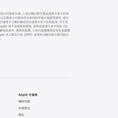
微信分付账单为准。上述分期付款方案由信用卡发卡机构
) 以及微信分付面向符合条件的中国大陆居民提供。部分
家。所有银行信用卡分期均需经你的信用卡发卡机构批准；对于花
ple 将不会被告知原因。请参阅信用卡发卡机构 (包
了解相关条件、费用和收费。订单可能需要满足特定金额要
e 员工购买计划 (EPP) 适用的分期付款方案可能与
。
Apple 价值观
辅助功能
环境责任
隐私