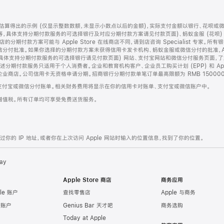
算得出的示例 (仅显示整数数额，未显示小数点以后的金额)，实际支付金额以银行、花呗或
等，具体支持分期付款服务的可选择银行及对应分期付款方案请见付款页面)、蚂蚁金服 (花呗
售店的分期付款方案可能与 Apple Store 在线商店不同，请到店咨询 Specialist 专
分付批准。如果你选择的分期付款方案未获得信用卡发卡机构、蚂蚁金服或微信分付的批准，Ap
具体支持分期付款服务的可选择银行请见付款页面) 网站、支付宝网站和微信分付服务页面，
期付款服务只适用于个人消费者。企业和教育机构客户、企业员工购买计划 (EPP) 和 Appl
企业商店。公司信用卡无资格申请分期。招商银行分期付款单笔订单最高限额为 RMB 150000
支付宝或微信分付账单。相关财务费用将显示在你的信用卡对账单、支付宝或微信账户中。
增值税。所有订单均可享受免费送货服务。
的 IP 地址，或者你在上次访问 Apple 网站时输入的位置信息，找到了你的位置。
ay
Apple Store 商店
商务应用
le 账户
查找零售店
Apple 与商务
e 账户
Genius Bar 天才吧
商务选购
Today at Apple