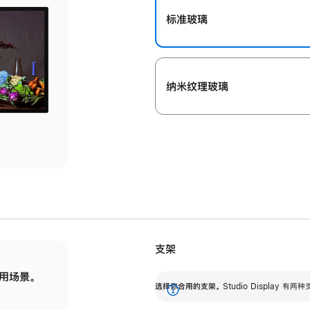
标准玻璃
纳米纹理玻璃
支架
用场景。
标配可调倾斜度的支架，提供 30 度的倾斜度
选
选择你合用的支架。
Studio Display
调节范围。
展