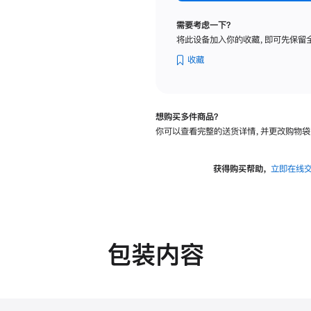
标
准
需要考虑一下？
玻
将此设备加入你的收藏，即可先保留
璃
面
收藏
板
-
可
想购买多件商品？
调
你可以查看完整的送货详情，并更改购物袋
倾
斜
度
获得购买帮助，
立即在线
的
支
架
的
分
包装内容
期
付
款
选
项)