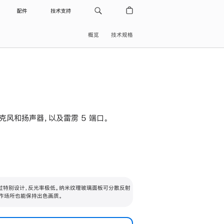
配件
技术支持
概览
技术规格
级麦克风和扬声器，以及雷雳 5 端口。
过特别设计，反光率极低。纳米纹理玻璃面板可分散反射
作场所也能保持出色画质。