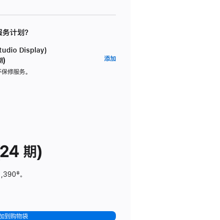
 服务计划？
dio Display)
AppleCare+
添加
期)
服
坏保修服务。
务
计
划
(适
用
于
24 期)
Studio
Display)
1,390
脚
‡。
注
加到购物袋