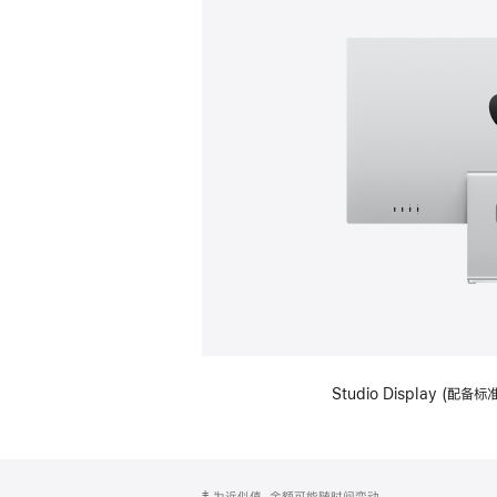
Studio Display (
网
脚