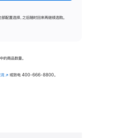
全部配置选择，之后随时回来再继续选购。
中的商品数量。
交流
(在
或致电
400-666-8800。
新
窗
口
中
打
开)