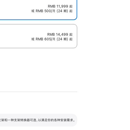
RMB 11,999
起
或 RMB 500/月 (24 期) 起
RMB 14,499
起
或 RMB 605/月 (24 期) 起
配可调倾斜度及高度的支架，额外增加 105
VESA 支架转换器
 有两种支架和一种支架转换器可选，以满足你的各种安装需求。
毫米的高度调节范围。
容的支架 (未随附)