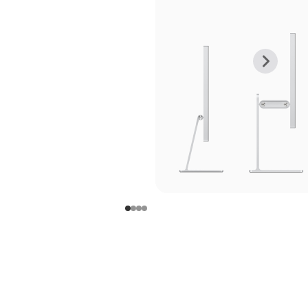
上
下
一
一
张
张
图
图
库
库
图
图
片
片
-
-
支
支
架
架