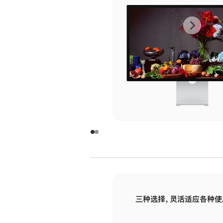
上
下
一
一
张
张
图
图
库
库
图
图
片
片
-
-
玻
玻
璃
璃
三种选择，灵活适应各种使
面
面
板
板