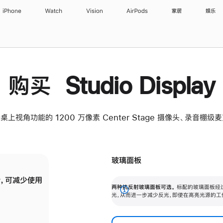
iPhone
Watch
Vision
AirPods
家居
娱乐
购买 Studio Display
桌上视角功能的 1200 万像素 Center Stage 摄像头、录音棚
玻璃面板
，可减少使用
纳米纹理玻璃面板可进一步减少反光，即使在
两种抗反射玻璃面板可选。
标配的玻璃面板经
。
有高亮光源的场所使用，也能保持出色画质。
展
光，从而进一步减少反光，即使在高亮光源的工
开