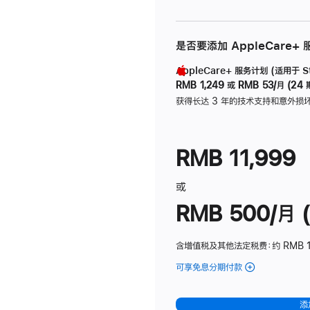
是否要添加 AppleCare+
AppleCare+ 服务计划 (适用于 Stu
RMB 1,249
或
RMB 53/月 (24 
获得长达 3 年的技术支持和意外损
RMB 11,999
或
RMB 500/月 (
含增值税及其他法定税费
：约 RMB 
可享免息分期付款
(Studio
Display
-
添