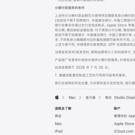
‡ 为近似值。金额可能随时间变动。
注
页
分期付款服务的条件
页
上述所示分期付款金额仅为使用特定期数免息分期付款估
脚
(包括但不限于招商银行、中国建设银行、中国工商银行
银行会要求你通过支付宝完成购买。Apple Store 零
呗分期，需经蚂蚁金服批准；对于微信分付分期，需经微信
括但不限于招商银行、中国建设银行、中国工商银行等，
求，不同免息分期期数对应的最低限额可能有所不同。上述分
上述方案不同，详情请参见教育商店、EPP 在线商店和
当商品有货并/或发货时，购物金额将计入你的信用卡、
产品按广告宣传价或标价提供分期付款服务。价格包含
此信息更新于 2026 年 7 月 30 日。
1. 重量依配置和制造工艺的不同而可能有所差异。
我们会使用你所在位置，为你更快显示送货选项。我们通过你
Mac
显示器
购买 Studio Displ
Apple
选购及了解
账户
商店
管理你的 App
Mac
Apple Stor
iPad
iCloud.com