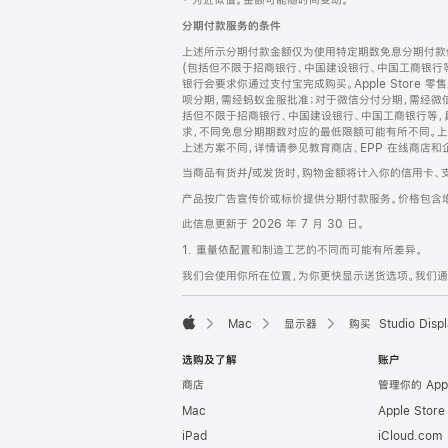
‡ 为近似值。金额可能随时间变动。
注
页
分期付款服务的条件
页
上述所示分期付款金额仅为使用特定期数免息分期付款估
脚
(包括但不限于招商银行、中国建设银行、中国工商银行
银行会要求你通过支付宝完成购买。Apple Store 零
呗分期，需经蚂蚁金服批准；对于微信分付分期，需经微信
括但不限于招商银行、中国建设银行、中国工商银行等，
求，不同免息分期期数对应的最低限额可能有所不同。上述分
上述方案不同，详情请参见教育商店、EPP 在线商店和
当商品有货并/或发货时，购物金额将计入你的信用卡、
产品按广告宣传价或标价提供分期付款服务。价格包含
此信息更新于 2026 年 7 月 30 日。
1. 重量依配置和制造工艺的不同而可能有所差异。
我们会使用你所在位置，为你更快显示送货选项。我们通过你
Mac
显示器
购买 Studio Displ
Apple
选购及了解
账户
商店
管理你的 App
Mac
Apple Stor
iPad
iCloud.com