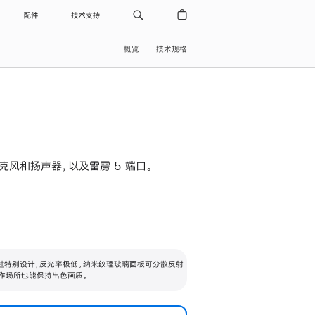
配件
技术支持
概览
技术规格
级麦克风和扬声器，以及雷雳 5 端口。
过特别设计，反光率极低。纳米纹理玻璃面板可分散反射
作场所也能保持出色画质。