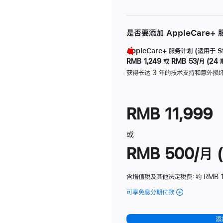
是否要添加 AppleCare+
AppleCare+ 服务计划 (适用于 Stu
RMB 1,249
或
RMB 53/月 (24 
获得长达 3 年的技术支持和意外损
RMB 11,999
或
RMB 500/月 (
含增值税及其他法定税费
：约 RMB 
可享免息分期付款
(Studio
Display
-
添