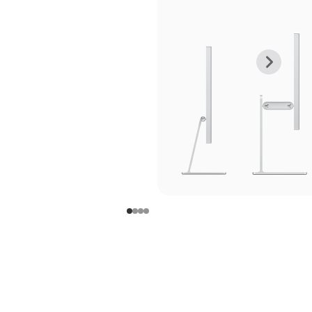
上
下
一
一
张
张
图
图
库
库
图
图
片
片
-
-
支
支
架
架