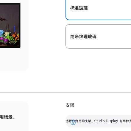
标准玻璃
纳米纹理玻璃
支架
用场景。
标配可调倾斜度的支架，提供 30 度的倾斜度
选
选择你合用的支架。
Studio Display
调节范围。
展