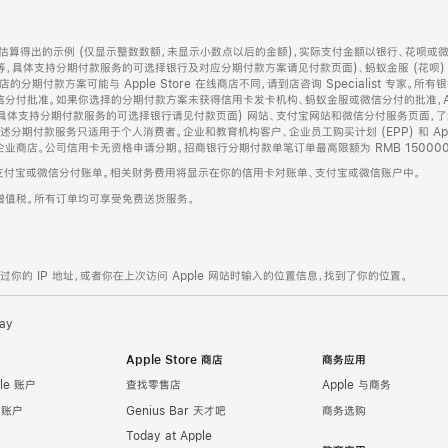
算得出的示例 (仅显示整数数额，未显示小数点以后的金额)，实际支付金额以银行、花呗或
等，具体支持分期付款服务的可选择银行及对应分期付款方案请见付款页面)、蚂蚁金服 (花呗
售店的分期付款方案可能与 Apple Store 在线商店不同，请到店咨询 Specialist 专
分付批准。如果你选择的分期付款方案未获得信用卡发卡机构、蚂蚁金服或微信分付的批准，Ap
具体支持分期付款服务的可选择银行请见付款页面) 网站、支付宝网站和微信分付服务页面，
期付款服务只适用于个人消费者。企业和教育机构客户、企业员工购买计划 (EPP) 和 Appl
企业商店。公司信用卡无资格申请分期。招商银行分期付款单笔订单最高限额为 RMB 150000
支付宝或微信分付账单。相关财务费用将显示在你的信用卡对账单、支付宝或微信账户中。
增值税。所有订单均可享受免费送货服务。
的 IP 地址，或者你在上次访问 Apple 网站时输入的位置信息，找到了你的位置。
ay
Apple Store 商店
商务应用
le 账户
查找零售店
Apple 与商务
e 账户
Genius Bar 天才吧
商务选购
Today at Apple