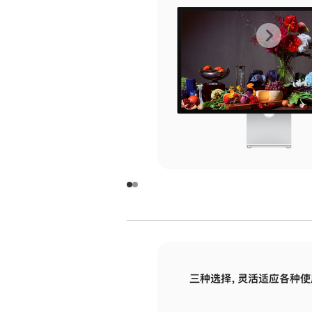
上
下
一
一
张
张
图
图
库
库
图
图
片
片
-
-
玻
玻
璃
璃
三种选择，灵活适应各种使
面
面
板
板