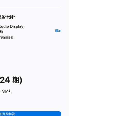
 服务计划？
dio Display)
AppleCare+
添加
期)
服
坏保修服务。
务
计
划
(适
用
于
24 期)
Studio
Display)
1,390
脚
‡。
注
加到购物袋