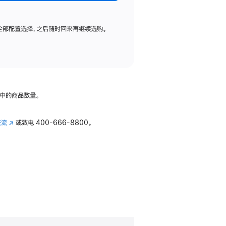
全部配置选择，之后随时回来再继续选购。
中的商品数量。
交流
(在
或致电
400-666-8800。
新
窗
口
中
打
开)