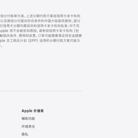
微信分付账单为准。上述分期付款方案由信用卡发卡机构
) 以及微信分付面向符合条件的中国大陆居民提供。部分
家。所有银行信用卡分期均需经你的信用卡发卡机构批准；对于花
ple 将不会被告知原因。请参阅信用卡发卡机构 (包
了解相关条件、费用和收费。订单可能需要满足特定金额要
e 员工购买计划 (EPP) 适用的分期付款方案可能与
。
Apple 价值观
辅助功能
环境责任
隐私