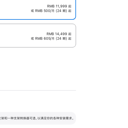
RMB 11,999
起
或 RMB 500/月 (24 期) 起
RMB 14,499
起
或 RMB 605/月 (24 期) 起
配可调倾斜度及高度的支架，额外增加 105
VESA 支架转换器
 有两种支架和一种支架转换器可选，以满足你的各种安装需求。
毫米的高度调节范围。
容的支架 (未随附)