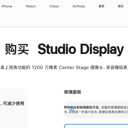
iPhone
Watch
Vision
AirPods
家居
娱乐
购买 Studio Display
桌上视角功能的 1200 万像素 Center Stage 摄像头、录音棚
玻璃面板
，可减少使用
纳米纹理玻璃面板可进一步减少反光，即使在
两种抗反射玻璃面板可选。
标配的玻璃面板经
。
有高亮光源的场所使用，也能保持出色画质。
展
光，从而进一步减少反光，即使在高亮光源的工
开