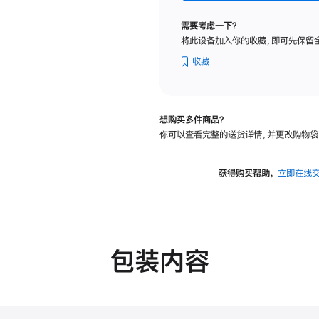
标
准
需要考虑一下？
玻
将此设备加入你的收藏，即可先保留
璃
面
收藏
板
-
可
想购买多件商品？
调
你可以查看完整的送货详情，并更改购物袋
倾
斜
度
获得购买帮助，
立即在线
的
支
架
的
分
包装内容
期
付
款
选
项)