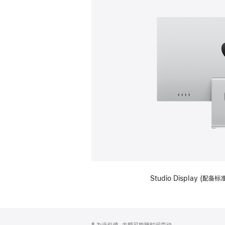
Studio Display (
网
脚