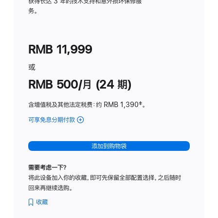
务
获得长达 3 年的技术支持和意外损坏保修服
务。
计
划
(适
RMB 11,999
用
于
或
Studio
RMB 500/月 (24 期)
Display
含增值税及其他法定税费
：约 RMB 1,390
脚
‡。
注
可享免息分期付款
(Studio
Display
-
添加到购物袋
标
准
需要考虑一下？
玻
将此设备加入你的收藏，即可先保留全部配置选择，之后随时
璃
回来再继续选购。
面
板
收藏
-