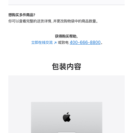
可
调
想购买多件商品？
倾
你可以查看完整的送货详情，并更改购物袋中的商品数量。
斜
度
的
获得购买帮助，
支
立即在线交流
(在
或致电
400-666-8800
。
架
新
的
窗
分
口
包装内容
期
中
付
打
款
开)
选
项)