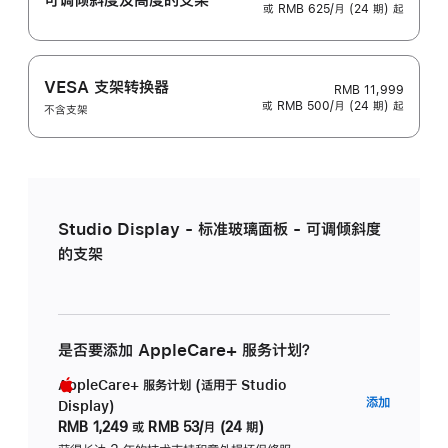
或 RMB 625/月 (24 期) 起
VESA 支架转换器
RMB 11,999
或 RMB 500/月 (24 期) 起
不含支架
Studio Display - 标准玻璃面板 - 可调倾斜度
的支架
是否要添加 AppleCare+ 服务计划？
AppleCare+ 服务计划 (适用于 Studio
AppleC
添加
Display)
服
RMB 1,249
或
RMB 53/月 (24 期)