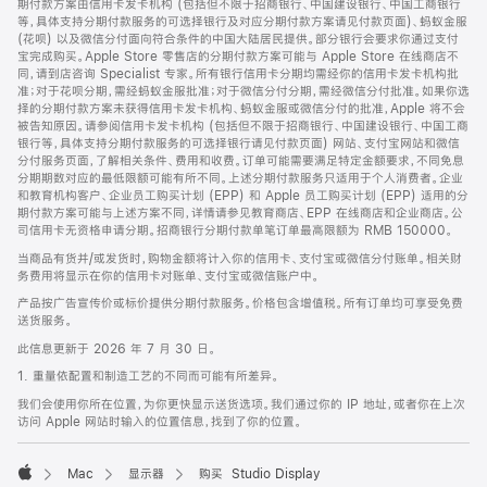
期付款方案由信用卡发卡机构 (包括但不限于招商银行、中国建设银行、中国工商银行
等，具体支持分期付款服务的可选择银行及对应分期付款方案请见付款页面)、蚂蚁金服
(花呗) 以及微信分付面向符合条件的中国大陆居民提供。部分银行会要求你通过支付
宝完成购买。Apple Store 零售店的分期付款方案可能与 Apple Store 在线商店不
同，请到店咨询 Specialist 专家。所有银行信用卡分期均需经你的信用卡发卡机构批
准；对于花呗分期，需经蚂蚁金服批准；对于微信分付分期，需经微信分付批准。如果你选
择的分期付款方案未获得信用卡发卡机构、蚂蚁金服或微信分付的批准，Apple 将不会
被告知原因。请参阅信用卡发卡机构 (包括但不限于招商银行、中国建设银行、中国工商
银行等，具体支持分期付款服务的可选择银行请见付款页面) 网站、支付宝网站和微信
分付服务页面，了解相关条件、费用和收费。订单可能需要满足特定金额要求，不同免息
分期期数对应的最低限额可能有所不同。上述分期付款服务只适用于个人消费者。企业
和教育机构客户、企业员工购买计划 (EPP) 和 Apple 员工购买计划 (EPP) 适用的分
期付款方案可能与上述方案不同，详情请参见教育商店、EPP 在线商店和企业商店。公
司信用卡无资格申请分期。招商银行分期付款单笔订单最高限额为 RMB 150000。
当商品有货并/或发货时，购物金额将计入你的信用卡、支付宝或微信分付账单。相关财
务费用将显示在你的信用卡对账单、支付宝或微信账户中。
产品按广告宣传价或标价提供分期付款服务。价格包含增值税。所有订单均可享受免费
送货服务。
此信息更新于 2026 年 7 月 30 日。
1. 重量依配置和制造工艺的不同而可能有所差异。
我们会使用你所在位置，为你更快显示送货选项。我们通过你的 IP 地址，或者你在上次
访问 Apple 网站时输入的位置信息，找到了你的位置。
Mac
显示器
购买 Studio Display