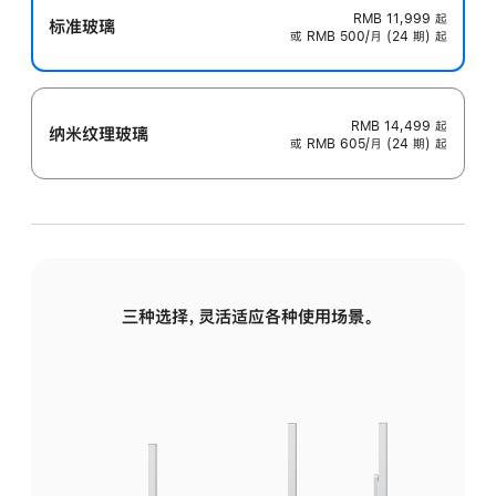
RMB 11,999
起
标准玻璃
或 RMB 500/月 (24 期) 起
RMB 14,499
起
纳米纹理玻璃
或 RMB 605/月 (24 期) 起
三种选择，灵活适应各种使用场景。
标