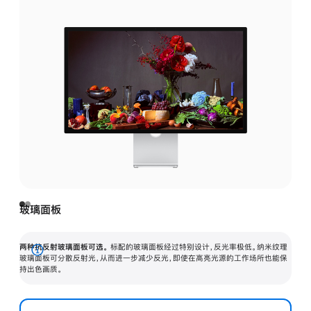
玻璃面板
两种抗反射玻璃面板可选。
标配的玻璃面板经过特别设计，反光率极低。纳米纹理
展
玻璃面板可分散反射光，从而进一步减少反光，即使在高亮光源的工作场所也能保
持出色画质。
开