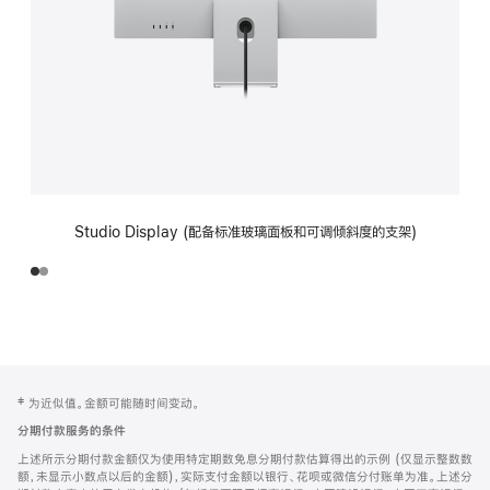
Studio Display (配备标准玻璃面板和可调倾斜度的支架)
网
脚
‡ 为近似值。金额可能随时间变动。
注
页
分期付款服务的条件
页
上述所示分期付款金额仅为使用特定期数免息分期付款估算得出的示例 (仅显示整数数
脚
额，未显示小数点以后的金额)，实际支付金额以银行、花呗或微信分付账单为准。上述分