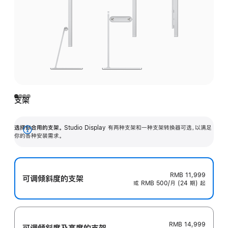
支架
选择你合用的支架。
Studio Display 有两种支架和一种支架转换器可选，以满足
展
你的各种安装需求。
开
RMB 11,999
可调倾斜度的支架
或 RMB 500/月 (24 期) 起
RMB 14,999
可调倾斜度及高‍度的支‍架