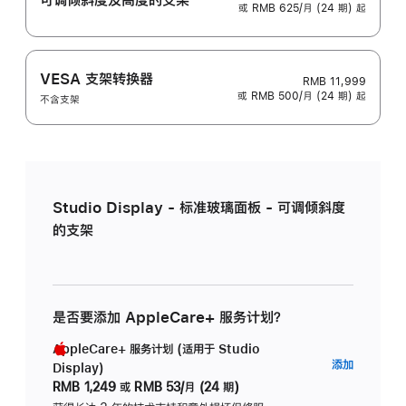
或 RMB 625/月 (24 期) 起
VESA 支架转换器
RMB 11,999
或 RMB 500/月 (24 期) 起
不含支架
Studio Display - 标准玻璃面板 - 可调倾斜度
的支架
是否要添加 AppleCare+ 服务计划？
AppleCare+ 服务计划 (适用于 Studio
AppleC
添加
Display)
服
RMB 1,249
或
RMB 53/月 (24 期)