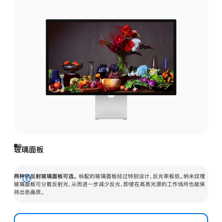
玻璃面板
两种抗反射玻璃面板可选。
标配的玻璃面板经过特别设计，反光率极低。纳米纹理
展
玻璃面板可分散反射光，从而进一步减少反光，即使在高亮光源的工作场所也能保
持出色画质。
开