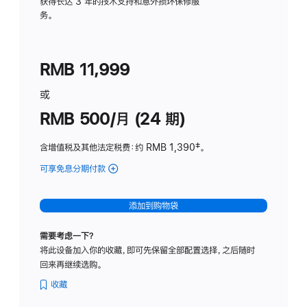
务
获得长达 3 年的技术支持和意外损坏保修服
务。
计
划
(适
RMB 11,999
用
于
或
Studio
RMB 500/月 (24 期)
Display
含增值税及其他法定税费
：约 RMB 1,390
脚
‡。
注
可享免息分期付款
(Studio
Display
-
添加到购物袋
标
准
需要考虑一下？
玻
将此设备加入你的收藏，即可先保留全部配置选择，之后随时
璃
回来再继续选购。
面
板
收藏
-