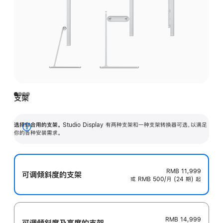
支架
选择你合用的支架。
Studio Display 有两种支架和一种支架转换器可选，以满足
展
你的各种安装需求。
开
RMB 11,999
可调倾斜度的支架
或 RMB 500/月 (24 期) 起
RMB 14,999
可调倾斜度及高‍度的支‍架