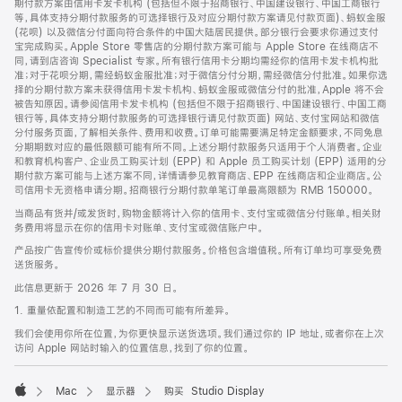
期付款方案由信用卡发卡机构 (包括但不限于招商银行、中国建设银行、中国工商银行
等，具体支持分期付款服务的可选择银行及对应分期付款方案请见付款页面)、蚂蚁金服
(花呗) 以及微信分付面向符合条件的中国大陆居民提供。部分银行会要求你通过支付
宝完成购买。Apple Store 零售店的分期付款方案可能与 Apple Store 在线商店不
同，请到店咨询 Specialist 专家。所有银行信用卡分期均需经你的信用卡发卡机构批
准；对于花呗分期，需经蚂蚁金服批准；对于微信分付分期，需经微信分付批准。如果你选
择的分期付款方案未获得信用卡发卡机构、蚂蚁金服或微信分付的批准，Apple 将不会
被告知原因。请参阅信用卡发卡机构 (包括但不限于招商银行、中国建设银行、中国工商
银行等，具体支持分期付款服务的可选择银行请见付款页面) 网站、支付宝网站和微信
分付服务页面，了解相关条件、费用和收费。订单可能需要满足特定金额要求，不同免息
分期期数对应的最低限额可能有所不同。上述分期付款服务只适用于个人消费者。企业
和教育机构客户、企业员工购买计划 (EPP) 和 Apple 员工购买计划 (EPP) 适用的分
期付款方案可能与上述方案不同，详情请参见教育商店、EPP 在线商店和企业商店。公
司信用卡无资格申请分期。招商银行分期付款单笔订单最高限额为 RMB 150000。
当商品有货并/或发货时，购物金额将计入你的信用卡、支付宝或微信分付账单。相关财
务费用将显示在你的信用卡对账单、支付宝或微信账户中。
产品按广告宣传价或标价提供分期付款服务。价格包含增值税。所有订单均可享受免费
送货服务。
此信息更新于 2026 年 7 月 30 日。
1. 重量依配置和制造工艺的不同而可能有所差异。
我们会使用你所在位置，为你更快显示送货选项。我们通过你的 IP 地址，或者你在上次
访问 Apple 网站时输入的位置信息，找到了你的位置。
Mac
显示器
购买 Studio Display