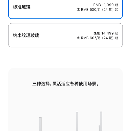
RMB 11,999
起
标准玻璃
或 RMB 500/月 (24 期) 起
RMB 14,499
起
纳米纹理玻璃
或 RMB 605/月 (24 期) 起
三种选择，灵活适应各种使用场景。
标