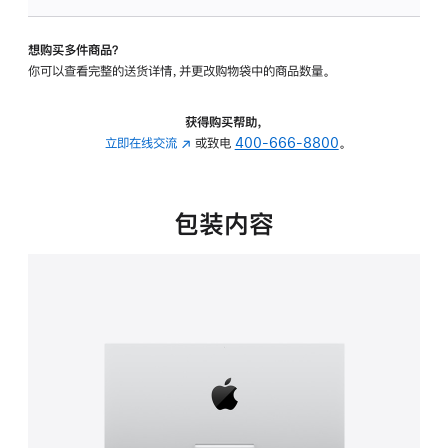
可
调
想购买多件商品？
倾
你可以查看完整的送货详情，并更改购物袋中的商品数量。
斜
度
的
获得购买帮助，
支
立即在线交流
(在
或致电
400-666-8800
。
架
新
的
窗
分
口
包装内容
期
中
付
打
款
开)
选
项)