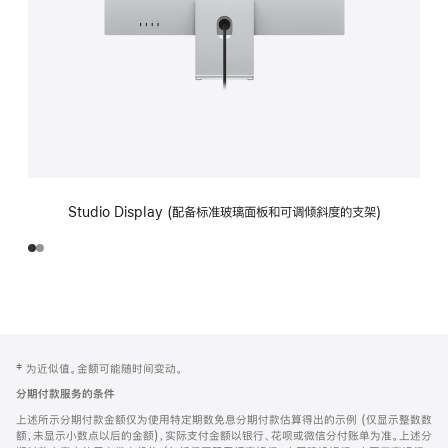
Studio Display (配备标准玻璃面板和可调倾斜度的支架)
网
脚
‡ 为近似值。金额可能随时间变动。
注
页
分期付款服务的条件
页
上述所示分期付款金额仅为使用特定期数免息分期付款估算得出的示例 (仅显示整数数
脚
额，未显示小数点以后的金额)，实际支付金额以银行、花呗或微信分付账单为准。上述分