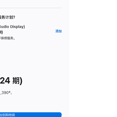
 服务计划？
dio Display)
AppleCare+
添加
期)
服
坏保修服务。
务
计
划
(适
用
于
24 期)
Studio
Display)
1,390
脚
‡。
注
加到购物袋