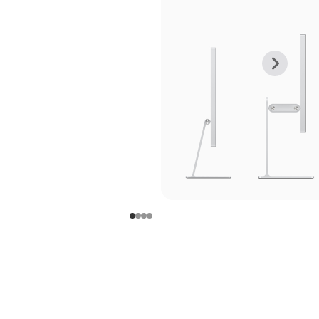
上
下
一
一
张
张
图
图
库
库
图
图
片
片
-
-
支
支
架
架