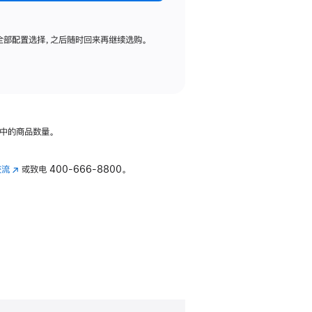
全部配置选择，之后随时回来再继续选购。
中的商品数量。
交流
(在
或致电
400-666-8800。
新
窗
口
中
打
开)