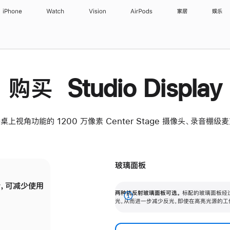
iPhone
Watch
Vision
AirPods
家居
娱乐
购买 Studio Display
桌上视角功能的 1200 万像素 Center Stage 摄像头、录音棚
玻璃面板
，可减少使用
纳米纹理玻璃面板可进一步减少反光，即使在
两种抗反射玻璃面板可选。
标配的玻璃面板经
。
有高亮光源的场所使用，也能保持出色画质。
展
光，从而进一步减少反光，即使在高亮光源的工
开