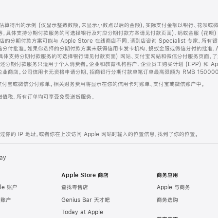
算得出的示例 (仅显示整数数额，未显示小数点以后的金额)，实际支付金额以银行、花呗或
等，具体支持分期付款服务的可选择银行及对应分期付款方案请见付款页面)、蚂蚁金服 (花呗
售店的分期付款方案可能与 Apple Store 在线商店不同，请到店咨询 Specialist 专
分付批准。如果你选择的分期付款方案未获得信用卡发卡机构、蚂蚁金服或微信分付的批准，Ap
具体支持分期付款服务的可选择银行请见付款页面) 网站、支付宝网站和微信分付服务页面，
期付款服务只适用于个人消费者。企业和教育机构客户、企业员工购买计划 (EPP) 和 Appl
企业商店。公司信用卡无资格申请分期。招商银行分期付款单笔订单最高限额为 RMB 150000
支付宝或微信分付账单。相关财务费用将显示在你的信用卡对账单、支付宝或微信账户中。
增值税。所有订单均可享受免费送货服务。
的 IP 地址，或者你在上次访问 Apple 网站时输入的位置信息，找到了你的位置。
ay
Apple Store 商店
商务应用
le 账户
查找零售店
Apple 与商务
e 账户
Genius Bar 天才吧
商务选购
Today at Apple