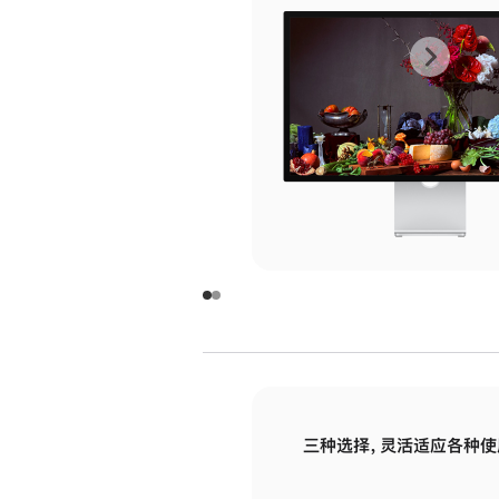
上
下
一
一
张
张
图
图
库
库
图
图
片
片
-
-
玻
玻
璃
璃
三种选择，灵活适应各种使
面
面
板
板