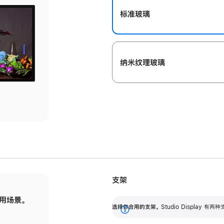
标准玻璃
纳米纹理玻璃
支架
用场景。
标配可调倾斜度的支架，提供 30 度的倾斜度
选
选择你合用的支架。
Studio Display
调节范围。
展