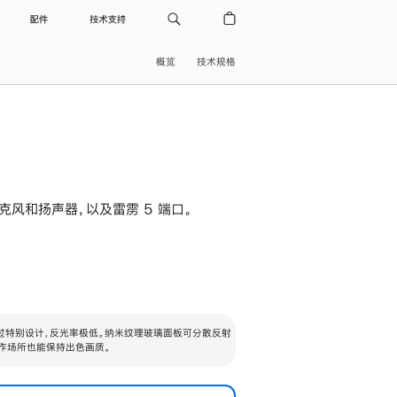
配件
技术支持
概览
技术规格
级麦克风和扬声器，以及雷雳 5 端口。
过特别设计，反光率极低。纳米纹理玻璃面板可分散反射
作场所也能保持出色画质。