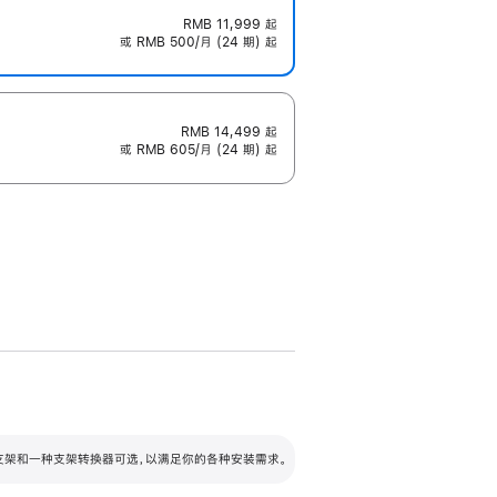
RMB 11,999
起
或 RMB 500/月 (24 期) 起
RMB 14,499
起
或 RMB 605/月 (24 期) 起
配可调倾斜度及高度的支架，额外增加 105
VESA 支架转换器
 有两种支架和一种支架转换器可选，以满足你的各种安装需求。
毫米的高度调节范围。
容的支架 (未随附)