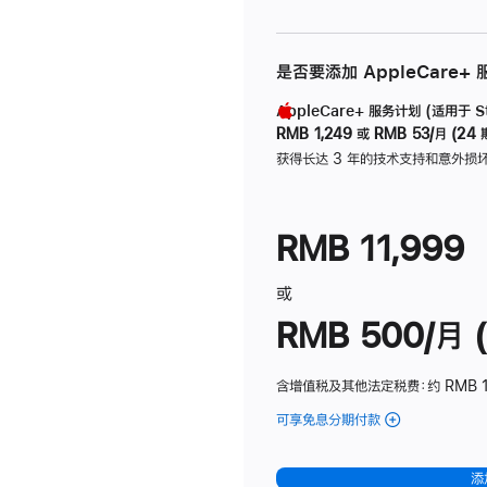
是否要添加 AppleCare+
AppleCare+ 服务计划 (适用于 Stu
RMB 1,249
或
RMB 53/月 (24 
获得长达 3 年的技术支持和意外损
RMB 11,999
或
RMB 500/月 (
含增值税及其他法定税费
：约 RMB 
可享免息分期付款
(Studio
Display
-
添