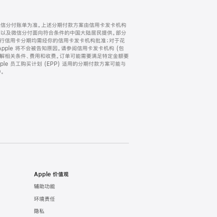
微信分付账单为准。上述分期付款方案由信用卡发卡机构
) 以及微信分付面向符合条件的中国大陆居民提供。部分
家。所有银行信用卡分期均需经你的信用卡发卡机构批准；对于花
ple 将不会被告知原因。请参阅信用卡发卡机构 (包
了解相关条件、费用和收费。订单可能需要满足特定金额要
e 员工购买计划 (EPP) 适用的分期付款方案可能与
。
Apple 价值观
辅助功能
环境责任
隐私