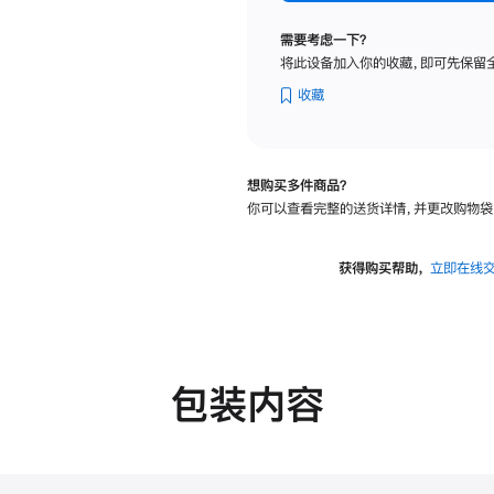
标
准
需要考虑一下？
玻
将此设备加入你的收藏，即可先保留
璃
面
收藏
板
-
可
想购买多件商品？
调
你可以查看完整的送货详情，并更改购物袋
倾
斜
度
获得购买帮助，
立即在线
的
支
架
的
分
包装内容
期
付
款
选
项)