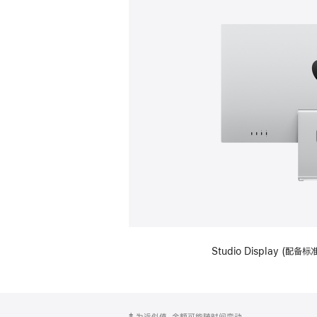
Studio Display (
网
脚