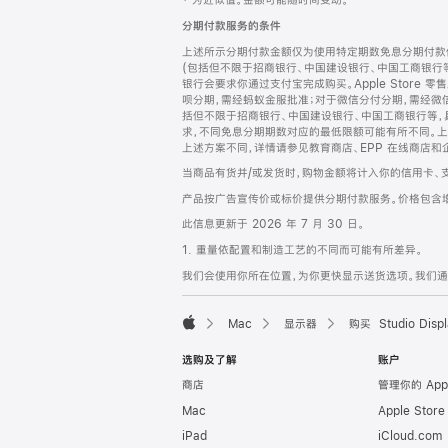
‡ 为近似值。金额可能随时间变动。
注
页
分期付款服务的条件
页
上述所示分期付款金额仅为使用特定期数免息分期付款估
脚
(包括但不限于招商银行、中国建设银行、中国工商银行
银行会要求你通过支付宝完成购买。Apple Store 零
呗分期，需经蚂蚁金服批准；对于微信分付分期，需经微信
括但不限于招商银行、中国建设银行、中国工商银行等，
求，不同免息分期期数对应的最低限额可能有所不同。上述分
上述方案不同，详情请参见教育商店、EPP 在线商店和
当商品有货并/或发货时，购物金额将计入你的信用卡、
产品按广告宣传价或标价提供分期付款服务。价格包含
此信息更新于 2026 年 7 月 30 日。
1. 重量依配置和制造工艺的不同而可能有所差异。
我们会使用你所在位置，为你更快显示送货选项。我们通过你
Mac
显示器
购买 Studio Displ
Apple
选购及了解
账户
商店
管理你的 App
Mac
Apple Stor
iPad
iCloud.com