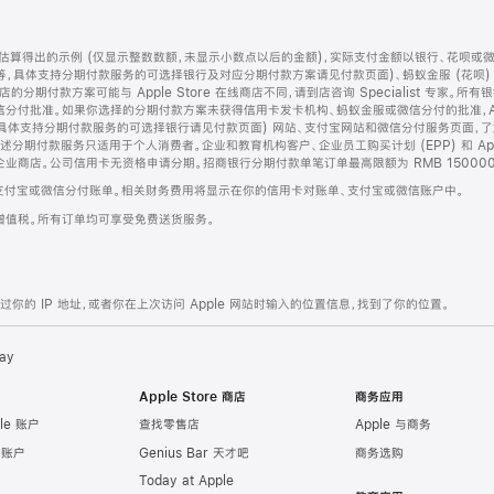
算得出的示例 (仅显示整数数额，未显示小数点以后的金额)，实际支付金额以银行、花呗或
等，具体支持分期付款服务的可选择银行及对应分期付款方案请见付款页面)、蚂蚁金服 (花呗
售店的分期付款方案可能与 Apple Store 在线商店不同，请到店咨询 Specialist 专
分付批准。如果你选择的分期付款方案未获得信用卡发卡机构、蚂蚁金服或微信分付的批准，Ap
具体支持分期付款服务的可选择银行请见付款页面) 网站、支付宝网站和微信分付服务页面，
期付款服务只适用于个人消费者。企业和教育机构客户、企业员工购买计划 (EPP) 和 Appl
企业商店。公司信用卡无资格申请分期。招商银行分期付款单笔订单最高限额为 RMB 150000
支付宝或微信分付账单。相关财务费用将显示在你的信用卡对账单、支付宝或微信账户中。
增值税。所有订单均可享受免费送货服务。
的 IP 地址，或者你在上次访问 Apple 网站时输入的位置信息，找到了你的位置。
ay
Apple Store 商店
商务应用
le 账户
查找零售店
Apple 与商务
e 账户
Genius Bar 天才吧
商务选购
Today at Apple