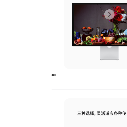
上
下
一
一
张
张
图
图
库
库
图
图
片
片
-
-
玻
玻
璃
璃
三种选择，灵活适应各种使
面
面
板
板