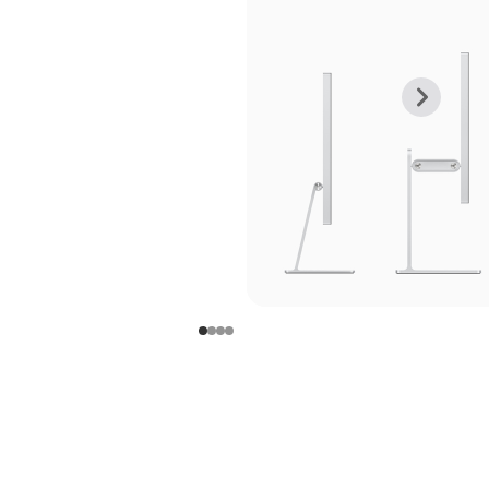
上
下
一
一
张
张
图
图
库
库
图
图
片
片
-
-
支
支
架
架