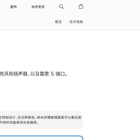
配件
技术支持
概览
技术规格
级麦克风和扬声器，以及雷雳 5 端口。
过特别设计，反光率极低。纳米纹理玻璃面板可分散反射
作场所也能保持出色画质。