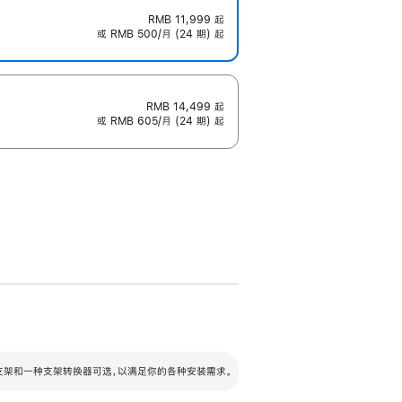
RMB 11,999
起
或 RMB 500/月 (24 期) 起
RMB 14,499
起
或 RMB 605/月 (24 期) 起
配可调倾斜度及高度的支架，额外增加 105
VESA 支架转换器
 有两种支架和一种支架转换器可选，以满足你的各种安装需求。
毫米的高度调节范围。
容的支架 (未随附)