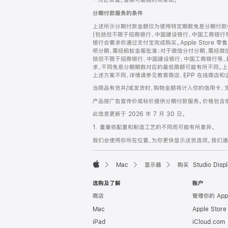
‡ 为近似值。金额可能随时间变动。
注
页
分期付款服务的条件
页
上述所示分期付款金额仅为使用特定期数免息分期付款估
脚
(包括但不限于招商银行、中国建设银行、中国工商银行
银行会要求你通过支付宝完成购买。Apple Store 零
呗分期，需经蚂蚁金服批准；对于微信分付分期，需经微信
括但不限于招商银行、中国建设银行、中国工商银行等，
求，不同免息分期期数对应的最低限额可能有所不同。上述分
上述方案不同，详情请参见教育商店、EPP 在线商店和
当商品有货并/或发货时，购物金额将计入你的信用卡、
产品按广告宣传价或标价提供分期付款服务。价格包含
此信息更新于 2026 年 7 月 30 日。
1. 重量依配置和制造工艺的不同而可能有所差异。
我们会使用你所在位置，为你更快显示送货选项。我们通过你
Mac
显示器
购买 Studio Displ
Apple
选购及了解
账户
商店
管理你的 App
Mac
Apple Stor
iPad
iCloud.com