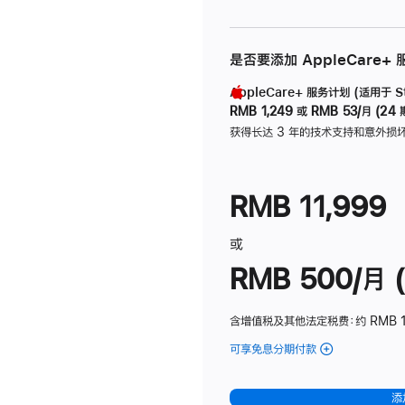
是否要添加 AppleCare+
AppleCare+ 服务计划 (适用于 Stu
RMB 1,249
或
RMB 53/月 (24 
获得长达 3 年的技术支持和意外损
RMB 11,999
或
RMB 500/月 (
含增值税及其他法定税费
：约 RMB 
可享免息分期付款
(Studio
Display
-
添