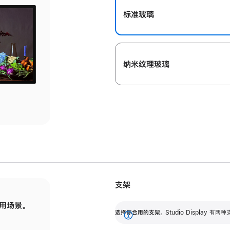
标准玻璃
纳米纹理玻璃
支架
用场景。
标配可调倾斜度的支架，提供 30 度的倾斜度
选
选择你合用的支架。
Studio Display
调节范围。
展