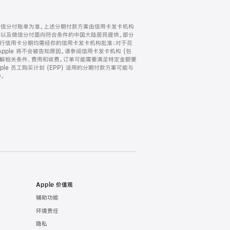
微信分付账单为准。上述分期付款方案由信用卡发卡机构
) 以及微信分付面向符合条件的中国大陆居民提供。部分
家。所有银行信用卡分期均需经你的信用卡发卡机构批准；对于花
ple 将不会被告知原因。请参阅信用卡发卡机构 (包
了解相关条件、费用和收费。订单可能需要满足特定金额要
e 员工购买计划 (EPP) 适用的分期付款方案可能与
。
Apple 价值观
辅助功能
环境责任
隐私