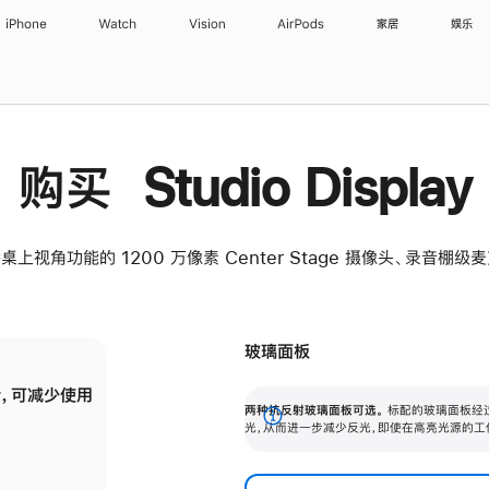
iPhone
Watch
Vision
AirPods
家居
娱乐
购买 Studio Display
桌上视角功能的 1200 万像素 Center Stage 摄像头、录音棚
玻璃面板
，可减少使用
纳米纹理玻璃面板可进一步减少反光，即使在
两种抗反射玻璃面板可选。
标配的玻璃面板经
。
有高亮光源的场所使用，也能保持出色画质。
展
光，从而进一步减少反光，即使在高亮光源的工
开