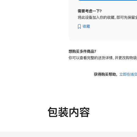
标
准
需要考虑一下？
玻
将此设备加入你的收藏，即可先保留
璃
面
收藏
板
-
可
想购买多件商品？
调
你可以查看完整的送货详情，并更改购物袋
倾
斜
度
获得购买帮助，
立即在线
的
支
架
的
分
包装内容
期
付
款
选
项)