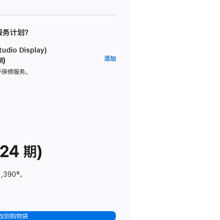
 服务计划？
dio Display)
AppleCare+
添加
期)
服
坏保修服务。
务
计
划
(适
用
于
24 期)
Studio
Display)
1,390
脚
‡。
注
加到购物袋