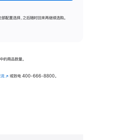
全部配置选择，之后随时回来再继续选购。
中的商品数量。
交流
(在
或致电
400-666-8800。
新
窗
口
中
打
开)