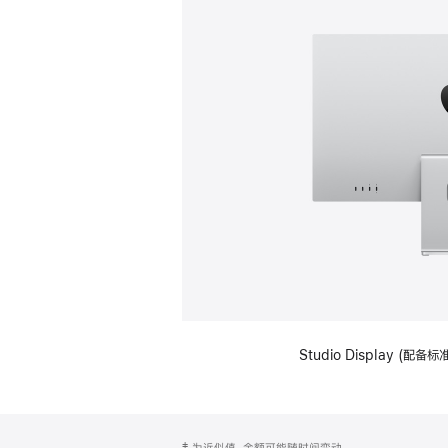
Studio Display (
网
脚