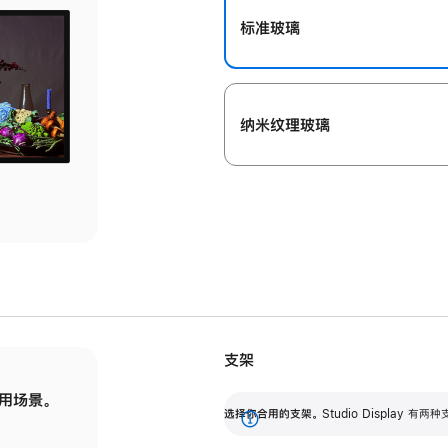
标准玻璃
纳米纹理玻璃
支架
用场景。
标配可调倾斜度的支架，提供 30 度的倾斜度
选
选择你合用的支架。
Studio Display
调节范围。
展