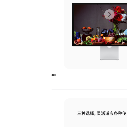
上
下
一
一
张
张
图
图
库
库
图
图
片
片
-
-
玻
玻
璃
璃
三种选择，灵活适应各种使
面
面
板
板