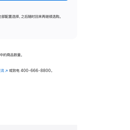
全部配置选择，之后随时回来再继续选购。
中的商品数量。
交流
(在
或致电
400-666-8800。
新
窗
口
中
打
开)