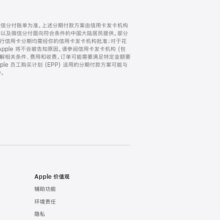
微信分付账单为准。上述分期付款方案由信用卡发卡机构
) 以及微信分付面向符合条件的中国大陆居民提供。部分
家。所有银行信用卡分期均需经你的信用卡发卡机构批准；对于花
ple 将不会被告知原因。请参阅信用卡发卡机构 (包
了解相关条件、费用和收费。订单可能需要满足特定金额要
e 员工购买计划 (EPP) 适用的分期付款方案可能与
。
Apple 价值观
辅助功能
环境责任
隐私