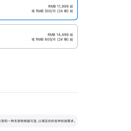
RMB 11,999
起
或 RMB 500/月 (24 期) 起
RMB 14,499
起
或 RMB 605/月 (24 期) 起
配可调倾斜度及高度的支架，额外增加 105
VESA 支架转换器
 有两种支架和一种支架转换器可选，以满足你的各种安装需求。
毫米的高度调节范围。
容的支架 (未随附)