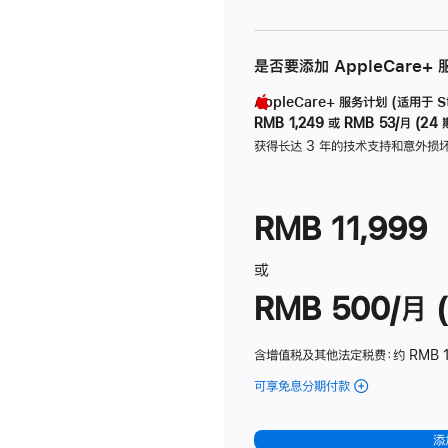
是否要添加 AppleCare+
AppleCare+ 服务计划 (适用于 Stu
RMB 1,249
或
RMB 53/月 (24 
获得长达 3 年的技术支持和意外损
RMB 11,999
或
RMB 500/月 (
含增值税及其他法定税费
：约 RMB 
可享免息分期付款
(Studio
Display
-
添