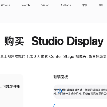
iPhone
Watch
Vision
AirPods
家居
娱乐
购买 Studio Display
桌上视角功能的 1200 万像素 Center Stage 摄像头、录音棚
玻璃面板
，可减少使用
纳米纹理玻璃面板可进一步减少反光，即使在
两种抗反射玻璃面板可选。
标配的玻璃面板经
。
有高亮光源的场所使用，也能保持出色画质。
展
光，从而进一步减少反光，即使在高亮光源的工
开