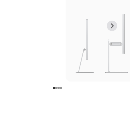
上
下
一
一
张
张
图
图
库
库
图
图
片
片
-
-
支
支
架
架