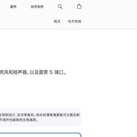
配件
技术支持
概览
技术规格
级麦克风和扬声器，以及雷雳 5 端口。
过特别设计，反光率极低。纳米纹理玻璃面板可分散反射
作场所也能保持出色画质。