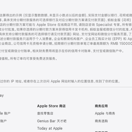
算得出的示例 (仅显示整数数额，未显示小数点以后的金额)，实际支付金额以银行、花呗或
等，具体支持分期付款服务的可选择银行及对应分期付款方案请见付款页面)、蚂蚁金服 (花呗
售店的分期付款方案可能与 Apple Store 在线商店不同，请到店咨询 Specialist 专
分付批准。如果你选择的分期付款方案未获得信用卡发卡机构、蚂蚁金服或微信分付的批准，Ap
具体支持分期付款服务的可选择银行请见付款页面) 网站、支付宝网站和微信分付服务页面，
期付款服务只适用于个人消费者。企业和教育机构客户、企业员工购买计划 (EPP) 和 Appl
企业商店。公司信用卡无资格申请分期。招商银行分期付款单笔订单最高限额为 RMB 150000
支付宝或微信分付账单。相关财务费用将显示在你的信用卡对账单、支付宝或微信账户中。
增值税。所有订单均可享受免费送货服务。
的 IP 地址，或者你在上次访问 Apple 网站时输入的位置信息，找到了你的位置。
ay
Apple Store 商店
商务应用
le 账户
查找零售店
Apple 与商务
e 账户
Genius Bar 天才吧
商务选购
Today at Apple