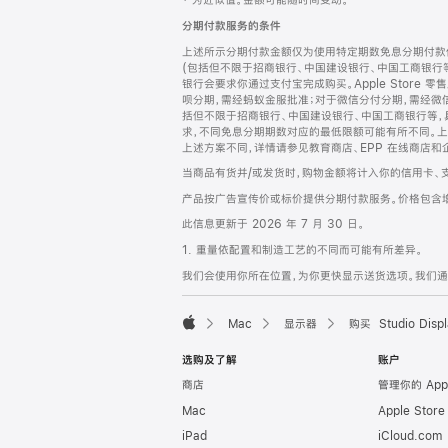
‡ 为近似值。金额可能随时间变动。
注
页
分期付款服务的条件
页
上述所示分期付款金额仅为使用特定期数免息分期付款估
脚
(包括但不限于招商银行、中国建设银行、中国工商银行
银行会要求你通过支付宝完成购买。Apple Store 零
呗分期，需经蚂蚁金服批准；对于微信分付分期，需经微信
括但不限于招商银行、中国建设银行、中国工商银行等，
求，不同免息分期期数对应的最低限额可能有所不同。上述分
上述方案不同，详情请参见教育商店、EPP 在线商店和
当商品有货并/或发货时，购物金额将计入你的信用卡、
产品按广告宣传价或标价提供分期付款服务。价格包含
此信息更新于 2026 年 7 月 30 日。
1. 重量依配置和制造工艺的不同而可能有所差异。
我们会使用你所在位置，为你更快显示送货选项。我们通过你
Mac
显示器
购买 Studio Displ
Apple
选购及了解
账户
商店
管理你的 App
Mac
Apple Stor
iPad
iCloud.com