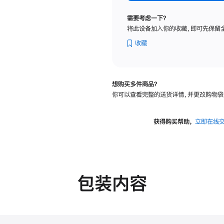
标
准
需要考虑一下？
玻
将此设备加入你的收藏，即可先保留
璃
面
收藏
板
-
可
想购买多件商品？
调
你可以查看完整的送货详情，并更改购物袋
倾
斜
度
获得购买帮助，
立即在线
的
支
架
的
分
包装内容
期
付
款
选
项)