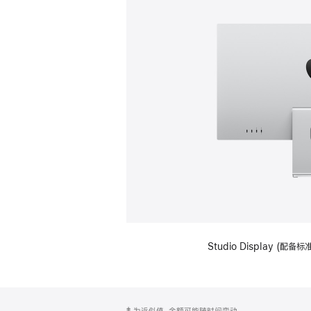
Studio Display (
网
脚