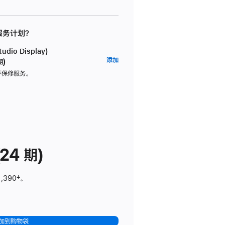
 服务计划？
dio Display)
AppleCare+
添加
期)
服
坏保修服务。
务
计
划
(适
用
于
24 期)
Studio
Display)
1,390
脚
‡。
注
加到购物袋