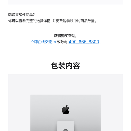
可
调
想购买多件商品？
倾
你可以查看完整的送货详情，并更改购物袋中的商品数量。
斜
度
及
获得购买帮助，
高
立即在线交流
(在
或致电
400-666-8800
。
度
新
的
窗
支
口
包装内容
架
中
的
打
分
开)
期
付
款
选
项)