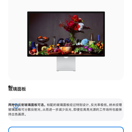
玻璃面板
两种抗反射玻璃面板可选。
标配的玻璃面板经过特别设计，反光率极低。纳米纹理
展
玻璃面板可分散反射光，从而进一步减少反光，即使在高亮光源的工作场所也能保
持出色画质。
开