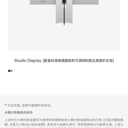
Studio Display (配备标准玻璃面板和可调倾斜度及高度的支架)
网
脚
‡ 为近似值。金额可能随时间变动。
注
页
分期付款服务的条件
页
上述所示分期付款金额仅为使用特定期数免息分期付款估算得出的示例 (仅显示整数数
脚
额，未显示小数点以后的金额)，实际支付金额以银行、花呗或微信分付账单为准。上述分