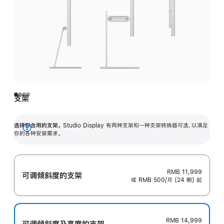
支架
选择你合用的支架。
Studio Display 有两种支架和一种支架转换器可选，以满足
展
你的各种安装需求。
开
RMB 11,999
可调倾斜度的支架
或 RMB 500/月 (24 期) 起
RMB 14,999
可调倾斜度及高‍度的支‍架