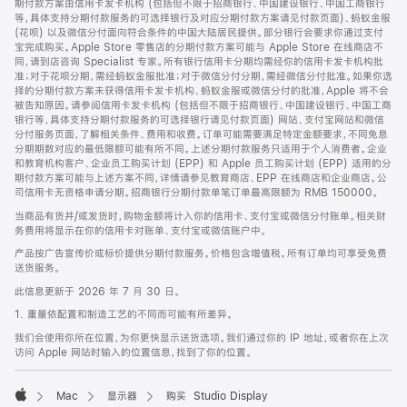
期付款方案由信用卡发卡机构 (包括但不限于招商银行、中国建设银行、中国工商银行
等，具体支持分期付款服务的可选择银行及对应分期付款方案请见付款页面)、蚂蚁金服
(花呗) 以及微信分付面向符合条件的中国大陆居民提供。部分银行会要求你通过支付
宝完成购买。Apple Store 零售店的分期付款方案可能与 Apple Store 在线商店不
同，请到店咨询 Specialist 专家。所有银行信用卡分期均需经你的信用卡发卡机构批
准；对于花呗分期，需经蚂蚁金服批准；对于微信分付分期，需经微信分付批准。如果你选
择的分期付款方案未获得信用卡发卡机构、蚂蚁金服或微信分付的批准，Apple 将不会
被告知原因。请参阅信用卡发卡机构 (包括但不限于招商银行、中国建设银行、中国工商
银行等，具体支持分期付款服务的可选择银行请见付款页面) 网站、支付宝网站和微信
分付服务页面，了解相关条件、费用和收费。订单可能需要满足特定金额要求，不同免息
分期期数对应的最低限额可能有所不同。上述分期付款服务只适用于个人消费者。企业
和教育机构客户、企业员工购买计划 (EPP) 和 Apple 员工购买计划 (EPP) 适用的分
期付款方案可能与上述方案不同，详情请参见教育商店、EPP 在线商店和企业商店。公
司信用卡无资格申请分期。招商银行分期付款单笔订单最高限额为 RMB 150000。
当商品有货并/或发货时，购物金额将计入你的信用卡、支付宝或微信分付账单。相关财
务费用将显示在你的信用卡对账单、支付宝或微信账户中。
产品按广告宣传价或标价提供分期付款服务。价格包含增值税。所有订单均可享受免费
送货服务。
此信息更新于 2026 年 7 月 30 日。
1. 重量依配置和制造工艺的不同而可能有所差异。
我们会使用你所在位置，为你更快显示送货选项。我们通过你的 IP 地址，或者你在上次
访问 Apple 网站时输入的位置信息，找到了你的位置。
Mac
显示器
购买 Studio Display