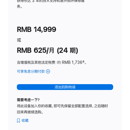
务
获得长达 3 年的技术支持和意外损坏保修服
务。
计
划
(适
RMB 14,999
用
于
或
Studio
RMB 625/月 (24 期)
Display
含增值税及其他法定税费
：约 RMB 1,736
脚
‡。
注
可享免息分期付款
(Studio
Display
-
添加到购物袋
标
准
需要考虑一下？
玻
将此设备加入你的收藏，即可先保留全部配置选择，之后随时
璃
回来再继续选购。
面
板
收藏
-