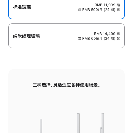
RMB 11,999
起
标准玻璃
或 RMB 500/月 (24 期) 起
RMB 14,499
起
纳米纹理玻璃
或 RMB 605/月 (24 期) 起
三种选择，灵活适应各种使用场景。
标