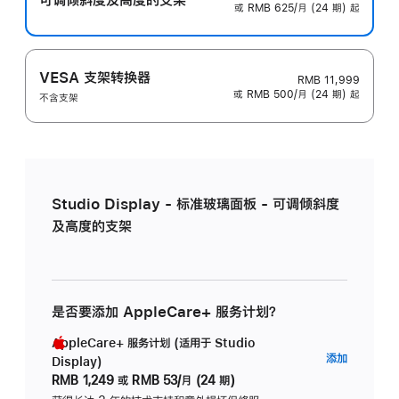
或 RMB 625/月 (24 期) 起
VESA 支架转换器
RMB 11,999
或 RMB 500/月 (24 期) 起
不含支架
Studio Display - 标准玻璃面板 - 可调倾斜度
及高度的支架
是否要添加 AppleCare+ 服务计划？
AppleCare+ 服务计划 (适用于 Studio
AppleC
添加
Display)
服
RMB 1,249
或
RMB 53/月 (24 期)