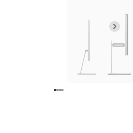
上
下
一
一
张
张
图
图
库
库
图
图
片
片
-
-
支
支
架
架