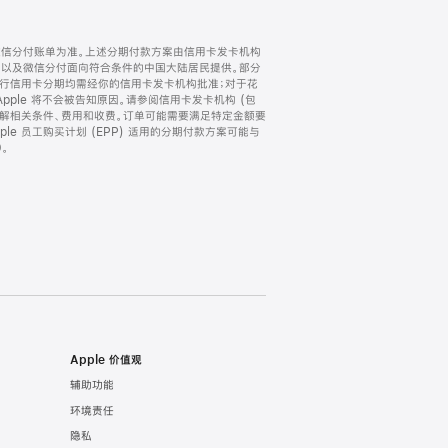
微信分付账单为准。上述分期付款方案由信用卡发卡机构
) 以及微信分付面向符合条件的中国大陆居民提供。部分
家。所有银行信用卡分期均需经你的信用卡发卡机构批准；对于花
ple 将不会被告知原因。请参阅信用卡发卡机构 (包
了解相关条件、费用和收费。订单可能需要满足特定金额要
e 员工购买计划 (EPP) 适用的分期付款方案可能与
。
Apple 价值观
辅助功能
环境责任
隐私