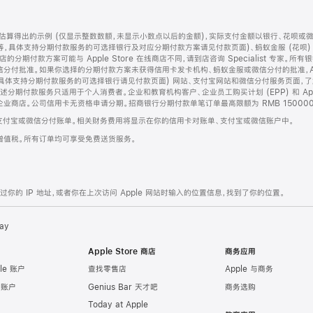
算得出的示例 (仅显示整数数额，未显示小数点以后的金额)，实际支付金额以银行、花呗或
等，具体支持分期付款服务的可选择银行及对应分期付款方案请见付款页面)、蚂蚁金服 (花呗
售店的分期付款方案可能与 Apple Store 在线商店不同，请到店咨询 Specialist 专
分付批准。如果你选择的分期付款方案未获得信用卡发卡机构、蚂蚁金服或微信分付的批准，Ap
具体支持分期付款服务的可选择银行请见付款页面) 网站、支付宝网站和微信分付服务页面，
期付款服务只适用于个人消费者。企业和教育机构客户、企业员工购买计划 (EPP) 和 Appl
企业商店。公司信用卡无资格申请分期。招商银行分期付款单笔订单最高限额为 RMB 150000
支付宝或微信分付账单。相关财务费用将显示在你的信用卡对账单、支付宝或微信账户中。
增值税。所有订单均可享受免费送货服务。
的 IP 地址，或者你在上次访问 Apple 网站时输入的位置信息，找到了你的位置。
ay
Apple Store 商店
商务应用
le 账户
查找零售店
Apple 与商务
e 账户
Genius Bar 天才吧
商务选购
Today at Apple