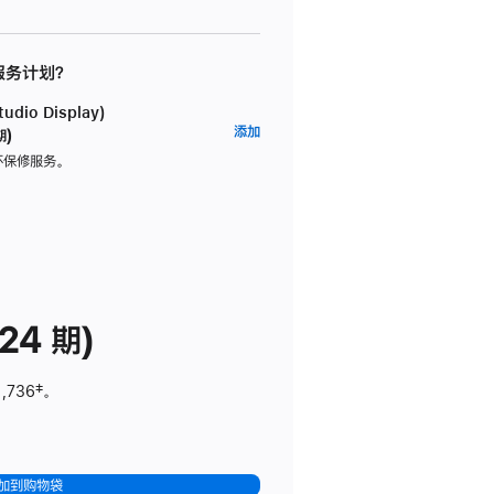
 服务计划？
dio Display)
AppleCare+
添加
期)
服
坏保修服务。
务
计
划
(适
用
于
24 期)
Studio
Display)
1,736
脚
‡。
注
加到购物袋