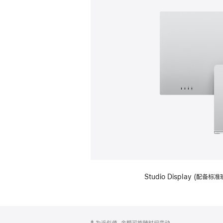
Studio Display (
网
脚