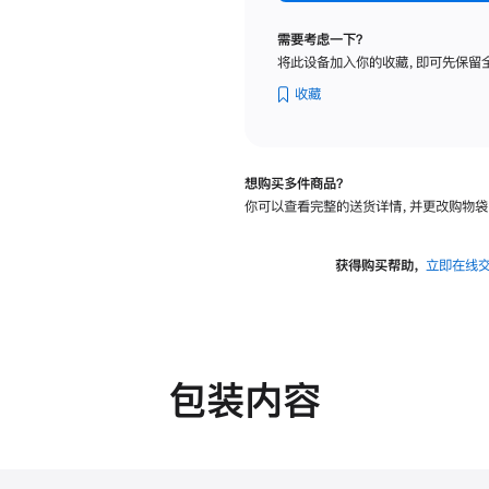
标
准
需要考虑一下？
玻
将此设备加入你的收藏，即可先保留
璃
面
收藏
板
-
可
想购买多件商品？
调
你可以查看完整的送货详情，并更改购物袋
倾
斜
度
获得购买帮助，
立即在线
及
高
度
的
支
包装内容
架
的
分
期
付