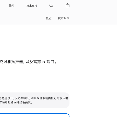
配件
技术支持
概览
技术规格
级麦克风和扬声器，以及雷雳 5 端口。
过特别设计，反光率极低。纳米纹理玻璃面板可分散反射
作场所也能保持出色画质。