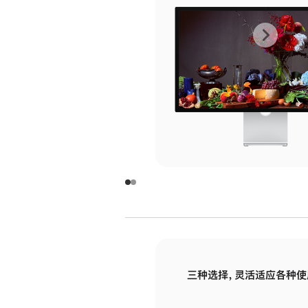
上
下
一
一
张
张
图
图
库
库
图
图
片
片
-
-
玻
玻
璃
璃
三种选择，灵活适应各种使
面
面
板
板