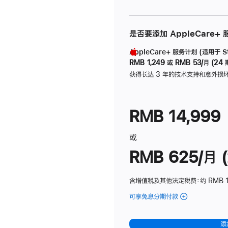
是否要添加 AppleCare+
AppleCare+ 服务计划 (适用于 Stu
RMB 1,249
或
RMB 53/月 (24 
获得长达 3 年的技术支持和意外损
RMB 14,999
或
RMB 625/月 (
含增值税及其他法定税费
：约 RMB 
可享免息分期付款
(Studio
Display
-
添