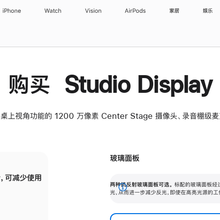
iPhone
Watch
Vision
AirPods
家居
娱乐
购买 Studio Display
桌上视角功能的 1200 万像素 Center Stage 摄像头、录音棚
玻璃面板
，可减少使用
纳米纹理玻璃面板可进一步减少反光，即使在
两种抗反射玻璃面板可选。
标配的玻璃面板经
。
有高亮光源的场所使用，也能保持出色画质。
展
光，从而进一步减少反光，即使在高亮光源的工
开