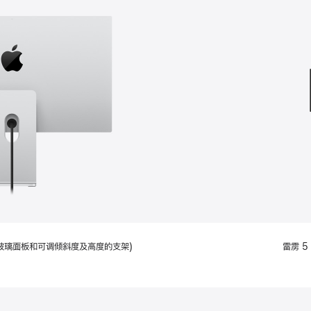
款
选
项)
配备标准玻璃面板和可调倾斜度及高度的支架)
雷雳 5 