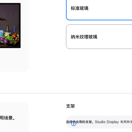
标准玻璃
纳米纹理玻璃
支架
用场景。
标配可调倾斜度的支架，提供 30 度的倾斜度
选
选择你合用的支架。
Studio Display
调节范围。
展