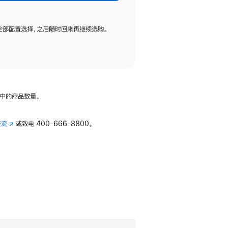
全部配置选择，之后随时回来再继续选购。
中的商品数量。
交流
(在
或致电
400-666-8800。
新
窗
口
中
打
开)