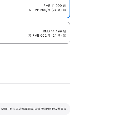
RMB 11,999
起
或 RMB 500/月 (24 期) 起
RMB 14,499
起
或 RMB 605/月 (24 期) 起
配可调倾斜度及高度的支架，额外增加 105
VESA 支架转换器
 有两种支架和一种支架转换器可选，以满足你的各种安装需求。
毫米的高度调节范围。
容的支架 (未随附)