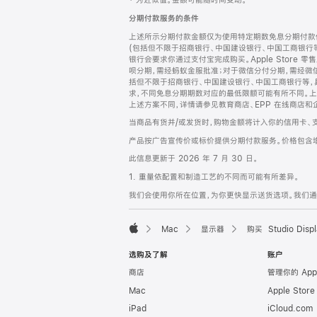
‡ 为近似值。金额可能随时间变动。
注
页
分期付款服务的条件
页
上述所示分期付款金额仅为使用特定期数免息分期付款估
脚
(包括但不限于招商银行、中国建设银行、中国工商银行
银行会要求你通过支付宝完成购买。Apple Store 零
呗分期，需经蚂蚁金服批准；对于微信分付分期，需经微信
括但不限于招商银行、中国建设银行、中国工商银行等，
求，不同免息分期期数对应的最低限额可能有所不同。上述分
上述方案不同，详情请参见教育商店、EPP 在线商店和
当商品有货并/或发货时，购物金额将计入你的信用卡、
产品按广告宣传价或标价提供分期付款服务。价格包含
此信息更新于 2026 年 7 月 30 日。
1. 重量依配置和制造工艺的不同而可能有所差异。
我们会使用你所在位置，为你更快显示送货选项。我们通过你
Mac
显示器
购买 Studio Displ
Apple
选购及了解
账户
商店
管理你的 App
Mac
Apple Stor
iPad
iCloud.com