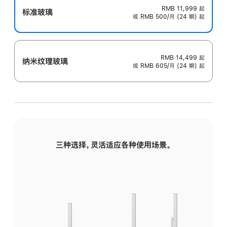
RMB 11,999
起
标准玻璃
或 RMB 500/月 (24 期) 起
RMB 14,499
起
纳米纹理玻璃
或 RMB 605/月 (24 期) 起
三种选择，灵活适应各种使用场景。
标