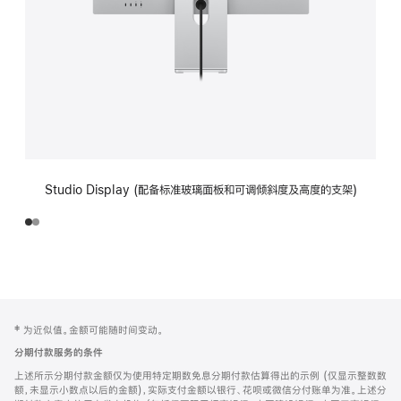
Studio Display (配备标准玻璃面板和可调倾斜度及高度的支架)
网
脚
‡ 为近似值。金额可能随时间变动。
注
页
分期付款服务的条件
页
上述所示分期付款金额仅为使用特定期数免息分期付款估算得出的示例 (仅显示整数数
脚
额，未显示小数点以后的金额)，实际支付金额以银行、花呗或微信分付账单为准。上述分