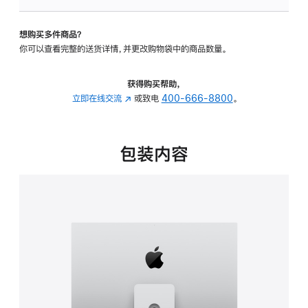
可
调
想购买多件商品？
倾
你可以查看完整的送货详情，并更改购物袋中的商品数量。
斜
度
及
获得购买帮助，
高
立即在线交流
(在
或致电
400-666-8800
。
度
新
的
窗
支
口
包装内容
架
中
的
打
分
开)
期
付
款
选
项)