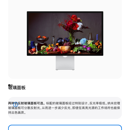
玻璃面板
两种抗反射玻璃面板可选。
标配的玻璃面板经过特别设计，反光率极低。纳米纹理
展
玻璃面板可分散反射光，从而进一步减少反光，即使在高亮光源的工作场所也能保
持出色画质。
开