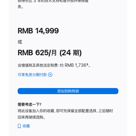
务
获得长达 3 年的技术支持和意外损坏保修服
务。
计
划
(适
RMB 14,999
用
于
或
Studio
RMB 625/月 (24 期)
Display
含增值税及其他法定税费
：约 RMB 1,736
脚
‡。
注
可享免息分期付款
(Studio
Display
-
添加到购物袋
标
准
需要考虑一下？
玻
将此设备加入你的收藏，即可先保留全部配置选择，之后随时
璃
回来再继续选购。
面
板
收藏
-