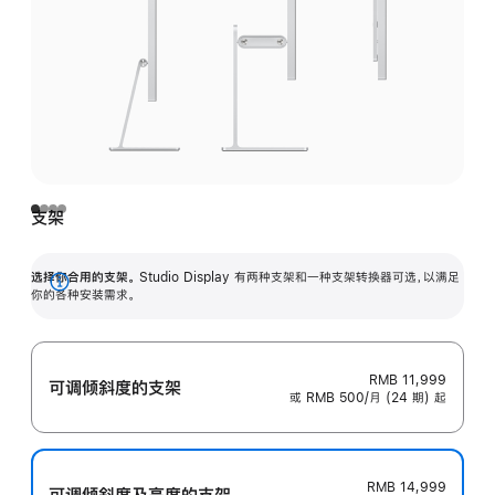
支架
选择你合用的支架。
Studio Display 有两种支架和一种支架转换器可选，以满足
展
你的各种安装需求。
开
RMB 11,999
可调倾斜度的支架
或 RMB 500/月 (24 期) 起
RMB 14,999
可调倾斜度及高‍度的支‍架