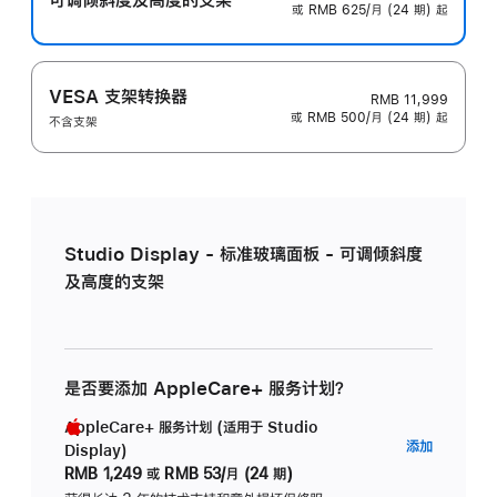
或 RMB 625/月 (24 期) 起
VESA 支架转换器
RMB 11,999
或 RMB 500/月 (24 期) 起
不含支架
Studio Display - 标准玻璃面板 - 可调倾斜度
及高度的支架
是否要添加 AppleCare+ 服务计划？
AppleCare+ 服务计划 (适用于 Studio
AppleC
添加
Display)
服
RMB 1,249
或
RMB 53/月 (24 期)