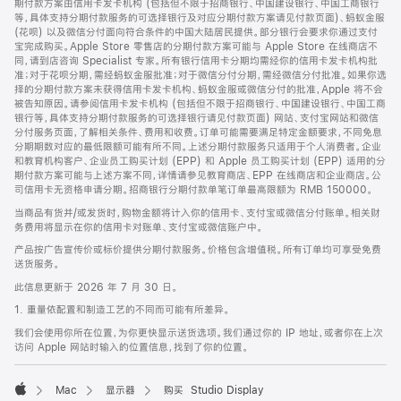
期付款方案由信用卡发卡机构 (包括但不限于招商银行、中国建设银行、中国工商银行
等，具体支持分期付款服务的可选择银行及对应分期付款方案请见付款页面)、蚂蚁金服
(花呗) 以及微信分付面向符合条件的中国大陆居民提供。部分银行会要求你通过支付
宝完成购买。Apple Store 零售店的分期付款方案可能与 Apple Store 在线商店不
同，请到店咨询 Specialist 专家。所有银行信用卡分期均需经你的信用卡发卡机构批
准；对于花呗分期，需经蚂蚁金服批准；对于微信分付分期，需经微信分付批准。如果你选
择的分期付款方案未获得信用卡发卡机构、蚂蚁金服或微信分付的批准，Apple 将不会
被告知原因。请参阅信用卡发卡机构 (包括但不限于招商银行、中国建设银行、中国工商
银行等，具体支持分期付款服务的可选择银行请见付款页面) 网站、支付宝网站和微信
分付服务页面，了解相关条件、费用和收费。订单可能需要满足特定金额要求，不同免息
分期期数对应的最低限额可能有所不同。上述分期付款服务只适用于个人消费者。企业
和教育机构客户、企业员工购买计划 (EPP) 和 Apple 员工购买计划 (EPP) 适用的分
期付款方案可能与上述方案不同，详情请参见教育商店、EPP 在线商店和企业商店。公
司信用卡无资格申请分期。招商银行分期付款单笔订单最高限额为 RMB 150000。
当商品有货并/或发货时，购物金额将计入你的信用卡、支付宝或微信分付账单。相关财
务费用将显示在你的信用卡对账单、支付宝或微信账户中。
产品按广告宣传价或标价提供分期付款服务。价格包含增值税。所有订单均可享受免费
送货服务。
此信息更新于 2026 年 7 月 30 日。
1. 重量依配置和制造工艺的不同而可能有所差异。
我们会使用你所在位置，为你更快显示送货选项。我们通过你的 IP 地址，或者你在上次
访问 Apple 网站时输入的位置信息，找到了你的位置。
Mac
显示器
购买 Studio Display