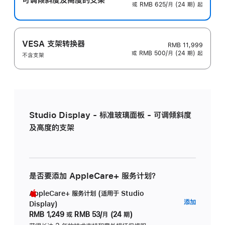
或 RMB 625/月 (24 期) 起
VESA 支架转换器
RMB 11,999
或 RMB 500/月 (24 期) 起
不含支架
Studio Display - 标准玻璃面板 - 可调倾斜度
及高度的支架
是否要添加 AppleCare+ 服务计划？
AppleCare+ 服务计划 (适用于 Studio
AppleC
添加
Display)
服
RMB 1,249
或
RMB 53/月 (24 期)