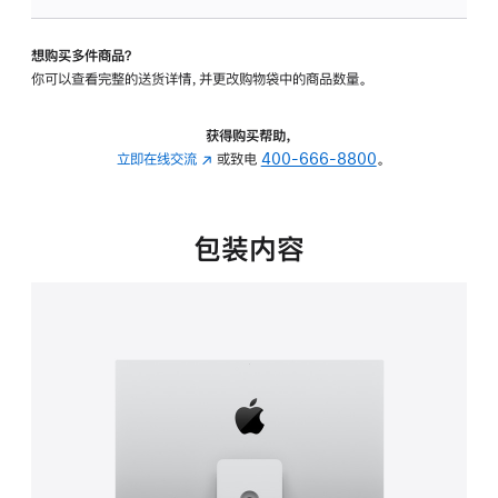
可
调
想购买多件商品？
倾
你可以查看完整的送货详情，并更改购物袋中的商品数量。
斜
度
及
获得购买帮助，
高
立即在线交流
(在
或致电
400-666-8800
。
度
新
的
窗
支
口
包装内容
架
中
的
打
分
开)
期
付
款
选
项)