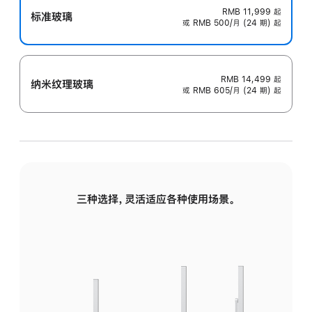
RMB 11,999
起
标准玻璃
或 RMB 500/月 (24 期) 起
RMB 14,499
起
纳米纹理玻璃
或 RMB 605/月 (24 期) 起
三种选择，灵活适应各种使用场景。
标