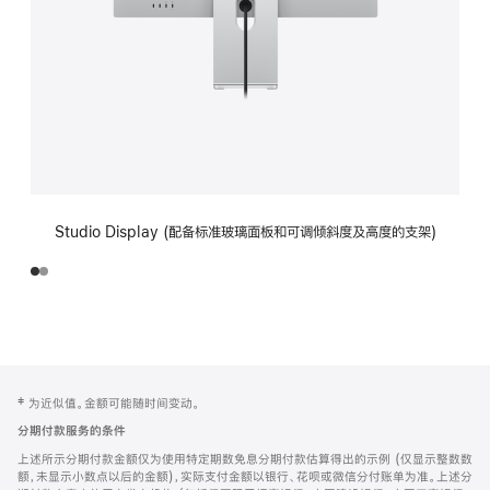
Studio Display (配备标准玻璃面板和可调倾斜度及高度的支架)
网
脚
‡ 为近似值。金额可能随时间变动。
注
页
分期付款服务的条件
页
上述所示分期付款金额仅为使用特定期数免息分期付款估算得出的示例 (仅显示整数数
脚
额，未显示小数点以后的金额)，实际支付金额以银行、花呗或微信分付账单为准。上述分