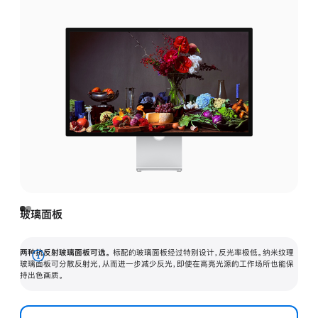
玻璃面板
两种抗反射玻璃面板可选。
标配的玻璃面板经过特别设计，反光率极低。纳米纹理
展
玻璃面板可分散反射光，从而进一步减少反光，即使在高亮光源的工作场所也能保
持出色画质。
开