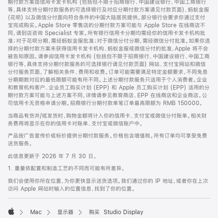
期付款方案由信用卡发卡机构 (包括但不限于招商银行、中国建设银行、中国工商银行
等，具体支持分期付款服务的可选择银行及对应分期付款方案请见付款页面)、蚂蚁金服
(花呗) 以及微信分付面向符合条件的中国大陆居民提供。部分银行会要求你通过支付
宝完成购买。Apple Store 零售店的分期付款方案可能与 Apple Store 在线商店不
同，请到店咨询 Specialist 专家。所有银行信用卡分期均需经你的信用卡发卡机构批
准；对于花呗分期，需经蚂蚁金服批准；对于微信分付分期，需经微信分付批准。如果你选
择的分期付款方案未获得信用卡发卡机构、蚂蚁金服或微信分付的批准，Apple 将不会
被告知原因。请参阅信用卡发卡机构 (包括但不限于招商银行、中国建设银行、中国工商
银行等，具体支持分期付款服务的可选择银行请见付款页面) 网站、支付宝网站和微信
分付服务页面，了解相关条件、费用和收费。订单可能需要满足特定金额要求，不同免息
分期期数对应的最低限额可能有所不同。上述分期付款服务只适用于个人消费者。企业
和教育机构客户、企业员工购买计划 (EPP) 和 Apple 员工购买计划 (EPP) 适用的分
期付款方案可能与上述方案不同，详情请参见教育商店、EPP 在线商店和企业商店。公
司信用卡无资格申请分期。招商银行分期付款单笔订单最高限额为 RMB 150000。
当商品有货并/或发货时，购物金额将计入你的信用卡、支付宝或微信分付账单。相关财
务费用将显示在你的信用卡对账单、支付宝或微信账户中。
产品按广告宣传价或标价提供分期付款服务。价格包含增值税。所有订单均可享受免费
送货服务。
此信息更新于 2026 年 7 月 30 日。
1. 重量依配置和制造工艺的不同而可能有所差异。
我们会使用你所在位置，为你更快显示送货选项。我们通过你的 IP 地址，或者你在上次
访问 Apple 网站时输入的位置信息，找到了你的位置。
Mac
显示器
购买 Studio Display