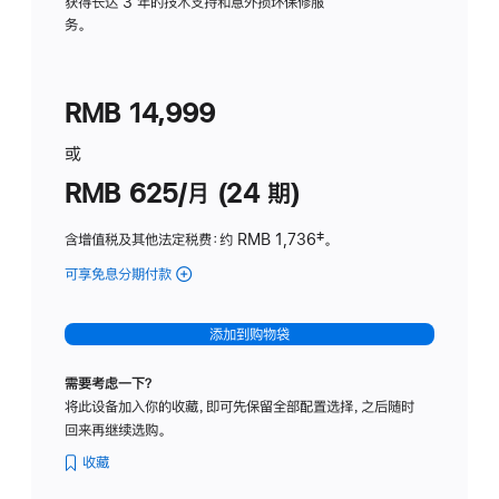
务
获得长达 3 年的技术支持和意外损坏保修服
务。
计
划
(适
RMB 14,999
用
于
或
Studio
RMB 625/月 (24 期)
Display
含增值税及其他法定税费
：约 RMB 1,736
脚
‡。
注
可享免息分期付款
(Studio
Display
-
添加到购物袋
标
准
需要考虑一下？
玻
将此设备加入你的收藏，即可先保留全部配置选择，之后随时
璃
回来再继续选购。
面
板
收藏
-