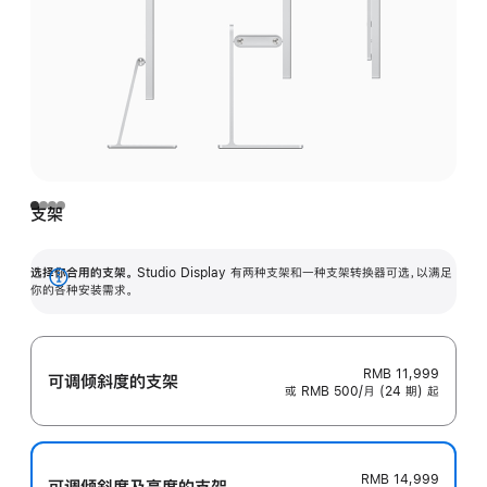
支架
选择你合用的支架。
Studio Display 有两种支架和一种支架转换器可选，以满足
展
你的各种安装需求。
开
RMB 11,999
可调倾斜度的支架
或 RMB 500/月 (24 期) 起
RMB 14,999
可调倾斜度及高‍度的支‍架