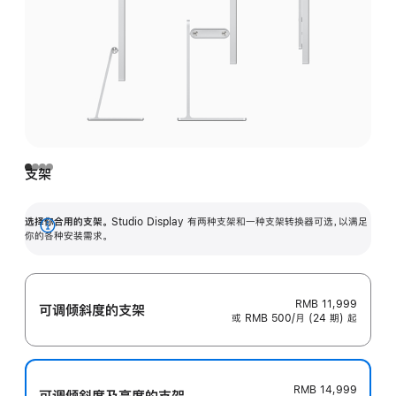
支架
选择你合用的支架。
Studio Display 有两种支架和一种支架转换器可选，以满足
展
你的各种安装需求。
开
RMB 11,999
可调倾斜度的支架
或 RMB 500/月 (24 期) 起
RMB 14,999
可调倾斜度及高‍度的支‍架