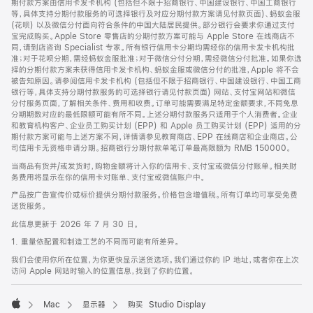
期付款方案由信用卡发卡机构 (包括但不限于招商银行、中国建设银行、中国工商银行
等，具体支持分期付款服务的可选择银行及对应分期付款方案请见付款页面)、蚂蚁金服
(花呗) 以及微信分付面向符合条件的中国大陆居民提供。部分银行会要求你通过支付
宝完成购买。Apple Store 零售店的分期付款方案可能与 Apple Store 在线商店不
同，请到店咨询 Specialist 专家。所有银行信用卡分期均需经你的信用卡发卡机构批
准；对于花呗分期，需经蚂蚁金服批准；对于微信分付分期，需经微信分付批准。如果你选
择的分期付款方案未获得信用卡发卡机构、蚂蚁金服或微信分付的批准，Apple 将不会
被告知原因。请参阅信用卡发卡机构 (包括但不限于招商银行、中国建设银行、中国工商
银行等，具体支持分期付款服务的可选择银行请见付款页面) 网站、支付宝网站和微信
分付服务页面，了解相关条件、费用和收费。订单可能需要满足特定金额要求，不同免息
分期期数对应的最低限额可能有所不同。上述分期付款服务只适用于个人消费者。企业
和教育机构客户、企业员工购买计划 (EPP) 和 Apple 员工购买计划 (EPP) 适用的分
期付款方案可能与上述方案不同，详情请参见教育商店、EPP 在线商店和企业商店。公
司信用卡无资格申请分期。招商银行分期付款单笔订单最高限额为 RMB 150000。
当商品有货并/或发货时，购物金额将计入你的信用卡、支付宝或微信分付账单。相关财
务费用将显示在你的信用卡对账单、支付宝或微信账户中。
产品按广告宣传价或标价提供分期付款服务。价格包含增值税。所有订单均可享受免费
送货服务。
此信息更新于 2026 年 7 月 30 日。
1. 重量依配置和制造工艺的不同而可能有所差异。
我们会使用你所在位置，为你更快显示送货选项。我们通过你的 IP 地址，或者你在上次
访问 Apple 网站时输入的位置信息，找到了你的位置。
Mac
显示器
购买 Studio Display