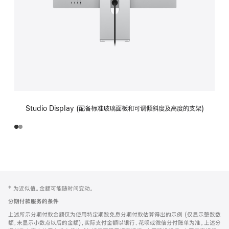
Studio Display (配备标准玻璃面板和可调倾斜度及高度的支架)
网
脚
‡ 为近似值。金额可能随时间变动。
注
页
分期付款服务的条件
页
上述所示分期付款金额仅为使用特定期数免息分期付款估算得出的示例 (仅显示整数数
脚
额，未显示小数点以后的金额)，实际支付金额以银行、花呗或微信分付账单为准。上述分