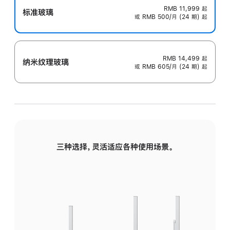
RMB 11,999
起
标准玻璃
或 RMB 500/月 (24 期) 起
RMB 14,499
起
纳米纹理玻璃
或 RMB 605/月 (24 期) 起
三种选择，灵活适应各种使用场景。
标