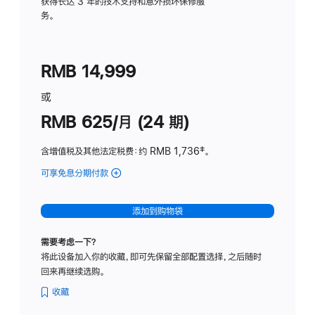
务
获得长达 3 年的技术支持和意外损坏保修服
务。
计
划
(适
RMB 14,999
用
于
或
Studio
RMB 625/月 (24 期)
Display
含增值税及其他法定税费
：约 RMB 1,736
脚
‡。
注
可享免息分期付款
(Studio
Display
-
添加到购物袋
标
准
需要考虑一下？
玻
将此设备加入你的收藏，即可先保留全部配置选择，之后随时
璃
回来再继续选购。
面
板
收藏
-