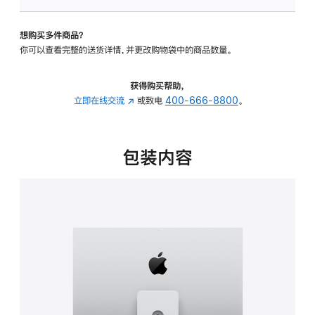
可
调
想购买多件商品？
倾
你可以查看完整的送货详情，并更改购物袋中的商品数量。
斜
度
及
获得购买帮助，
高
立即在线交流
(在
或致电
400-666-8800
。
度
新
的
窗
支
口
包装内容
架
中
的
打
分
开)
期
付
款
选
项)