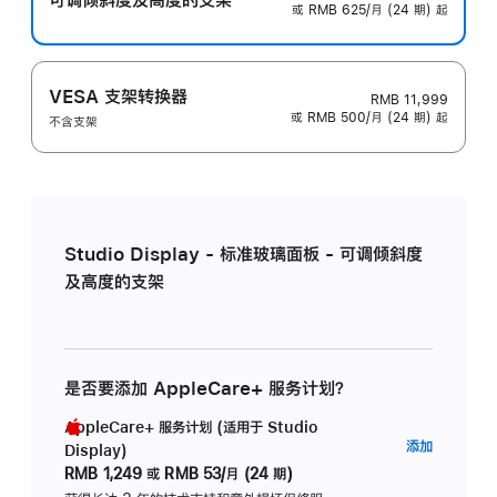
或 RMB 625/月 (24 期) 起
VESA 支架转换器
RMB 11,999
或 RMB 500/月 (24 期) 起
不含支架
Studio Display - 标准玻璃面板 - 可调倾斜度
及高度的支架
是否要添加 AppleCare+ 服务计划？
AppleCare+ 服务计划 (适用于 Studio
AppleC
添加
Display)
服
RMB 1,249
或
RMB 53/月 (24 期)