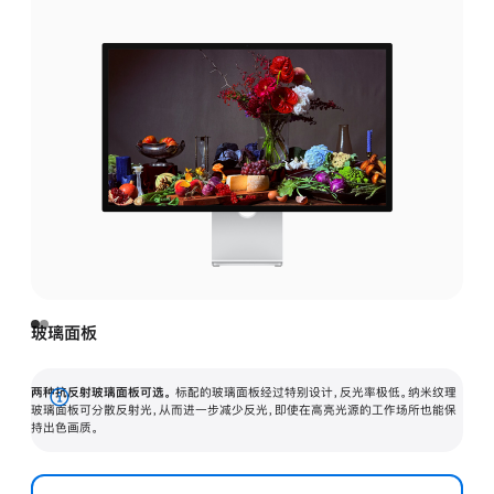
玻璃面板
两种抗反射玻璃面板可选。
标配的玻璃面板经过特别设计，反光率极低。纳米纹理
展
玻璃面板可分散反射光，从而进一步减少反光，即使在高亮光源的工作场所也能保
持出色画质。
开