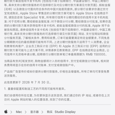
期付款方案由信用卡发卡机构 (包括但不限于招商银行、中国建设银行、中国工商银行
等，具体支持分期付款服务的可选择银行及对应分期付款方案请见付款页面)、蚂蚁金服
(花呗) 以及微信分付面向符合条件的中国大陆居民提供。部分银行会要求你通过支付
宝完成购买。Apple Store 零售店的分期付款方案可能与 Apple Store 在线商店不
同，请到店咨询 Specialist 专家。所有银行信用卡分期均需经你的信用卡发卡机构批
准；对于花呗分期，需经蚂蚁金服批准；对于微信分付分期，需经微信分付批准。如果你选
择的分期付款方案未获得信用卡发卡机构、蚂蚁金服或微信分付的批准，Apple 将不会
被告知原因。请参阅信用卡发卡机构 (包括但不限于招商银行、中国建设银行、中国工商
银行等，具体支持分期付款服务的可选择银行请见付款页面) 网站、支付宝网站和微信
分付服务页面，了解相关条件、费用和收费。订单可能需要满足特定金额要求，不同免息
分期期数对应的最低限额可能有所不同。上述分期付款服务只适用于个人消费者。企业
和教育机构客户、企业员工购买计划 (EPP) 和 Apple 员工购买计划 (EPP) 适用的分
期付款方案可能与上述方案不同，详情请参见教育商店、EPP 在线商店和企业商店。公
司信用卡无资格申请分期。招商银行分期付款单笔订单最高限额为 RMB 150000。
当商品有货并/或发货时，购物金额将计入你的信用卡、支付宝或微信分付账单。相关财
务费用将显示在你的信用卡对账单、支付宝或微信账户中。
产品按广告宣传价或标价提供分期付款服务。价格包含增值税。所有订单均可享受免费
送货服务。
此信息更新于 2026 年 7 月 30 日。
1. 重量依配置和制造工艺的不同而可能有所差异。
我们会使用你所在位置，为你更快显示送货选项。我们通过你的 IP 地址，或者你在上次
访问 Apple 网站时输入的位置信息，找到了你的位置。
Mac
显示器
购买 Studio Display