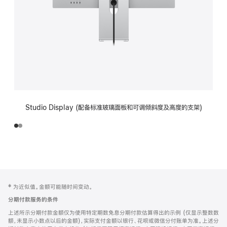
Studio Display (配备标准玻璃面板和可调倾斜度及高度的支架)
网
脚
‡ 为近似值。金额可能随时间变动。
注
页
分期付款服务的条件
页
上述所示分期付款金额仅为使用特定期数免息分期付款估算得出的示例 (仅显示整数数
脚
额，未显示小数点以后的金额)，实际支付金额以银行、花呗或微信分付账单为准。上述分