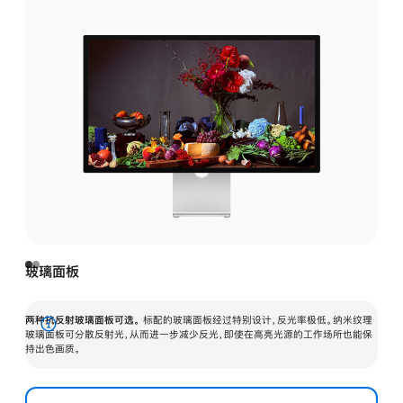
玻璃面板
两种抗反射玻璃面板可选。
标配的玻璃面板经过特别设计，反光率极低。纳米纹理
展
玻璃面板可分散反射光，从而进一步减少反光，即使在高亮光源的工作场所也能保
持出色画质。
开