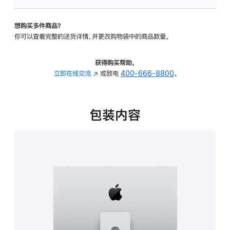
可
调
想购买多件商品？
倾
你可以查看完整的送货详情，并更改购物袋中的商品数量。
斜
度
及
获得购买帮助，
高
立即在线交流
(在
或致电
400-666-8800
。
度
新
的
窗
支
口
包装内容
架
中
的
打
分
开)
期
付
款
选
项)