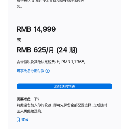
务
获得长达 3 年的技术支持和意外损坏保修服
务。
计
划
(适
RMB 14,999
用
于
或
Studio
RMB 625/月 (24 期)
Display
含增值税及其他法定税费
：约 RMB 1,736
脚
‡。
注
可享免息分期付款
(Studio
Display
-
添加到购物袋
标
准
需要考虑一下？
玻
将此设备加入你的收藏，即可先保留全部配置选择，之后随时
璃
回来再继续选购。
面
板
收藏
-