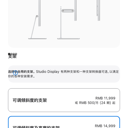
支架
选择你合用的支架。
Studio Display 有两种支架和一种支架转换器可选，以满足
展
你的各种安装需求。
开
RMB 11,999
可调倾斜度的支架
或 RMB 500/月 (24 期) 起
RMB 14,999
可调倾斜度及高‍度的支‍架