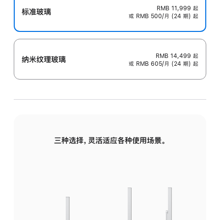
RMB 11,999
起
标准玻璃
或 RMB 500/月 (24 期) 起
RMB 14,499
起
纳米纹理玻璃
或 RMB 605/月 (24 期) 起
三种选择，灵活适应各种使用场景。
标