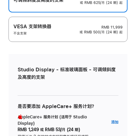
或 RMB 625/月 (24 期) 起
VESA 支架转换器
RMB 11,999
或 RMB 500/月 (24 期) 起
不含支架
Studio Display - 标准玻璃面板 - 可调倾斜度
及高度的支架
是否要添加 AppleCare+ 服务计划？
AppleCare+ 服务计划 (适用于 Studio
AppleC
添加
Display)
服
RMB 1,249
或
RMB 53/月 (24 期)