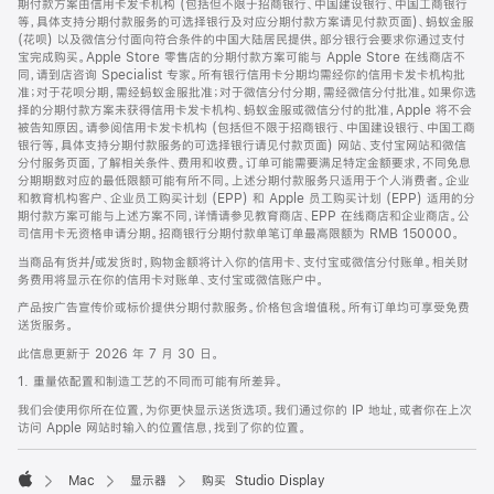
期付款方案由信用卡发卡机构 (包括但不限于招商银行、中国建设银行、中国工商银行
等，具体支持分期付款服务的可选择银行及对应分期付款方案请见付款页面)、蚂蚁金服
(花呗) 以及微信分付面向符合条件的中国大陆居民提供。部分银行会要求你通过支付
宝完成购买。Apple Store 零售店的分期付款方案可能与 Apple Store 在线商店不
同，请到店咨询 Specialist 专家。所有银行信用卡分期均需经你的信用卡发卡机构批
准；对于花呗分期，需经蚂蚁金服批准；对于微信分付分期，需经微信分付批准。如果你选
择的分期付款方案未获得信用卡发卡机构、蚂蚁金服或微信分付的批准，Apple 将不会
被告知原因。请参阅信用卡发卡机构 (包括但不限于招商银行、中国建设银行、中国工商
银行等，具体支持分期付款服务的可选择银行请见付款页面) 网站、支付宝网站和微信
分付服务页面，了解相关条件、费用和收费。订单可能需要满足特定金额要求，不同免息
分期期数对应的最低限额可能有所不同。上述分期付款服务只适用于个人消费者。企业
和教育机构客户、企业员工购买计划 (EPP) 和 Apple 员工购买计划 (EPP) 适用的分
期付款方案可能与上述方案不同，详情请参见教育商店、EPP 在线商店和企业商店。公
司信用卡无资格申请分期。招商银行分期付款单笔订单最高限额为 RMB 150000。
当商品有货并/或发货时，购物金额将计入你的信用卡、支付宝或微信分付账单。相关财
务费用将显示在你的信用卡对账单、支付宝或微信账户中。
产品按广告宣传价或标价提供分期付款服务。价格包含增值税。所有订单均可享受免费
送货服务。
此信息更新于 2026 年 7 月 30 日。
1. 重量依配置和制造工艺的不同而可能有所差异。
我们会使用你所在位置，为你更快显示送货选项。我们通过你的 IP 地址，或者你在上次
访问 Apple 网站时输入的位置信息，找到了你的位置。
Mac
显示器
购买 Studio Display