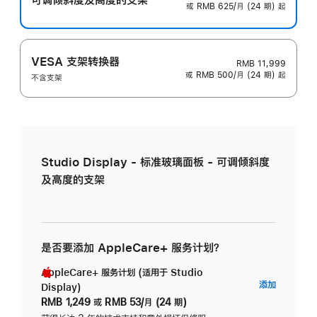
或 RMB 625/月 (24 期) 起
VESA 支架转换器
RMB 11,999
或 RMB 500/月 (24 期) 起
不含支架
Studio Display - 标准玻璃面板 - 可调倾斜度
及高度的支架
是否要添加 AppleCare+ 服务计划？
AppleCare+ 服务计划 (适用于 Studio
AppleC
添加
Display)
服
RMB 1,249
或
RMB 53/月 (24 期)