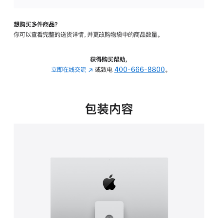
可
调
想购买多件商品？
倾
你可以查看完整的送货详情，并更改购物袋中的商品数量。
斜
度
及
获得购买帮助，
高
立即在线交流
(在
或致电
400-666-8800
。
度
新
的
窗
支
口
包装内容
架
中
的
打
分
开)
期
付
款
选
项)