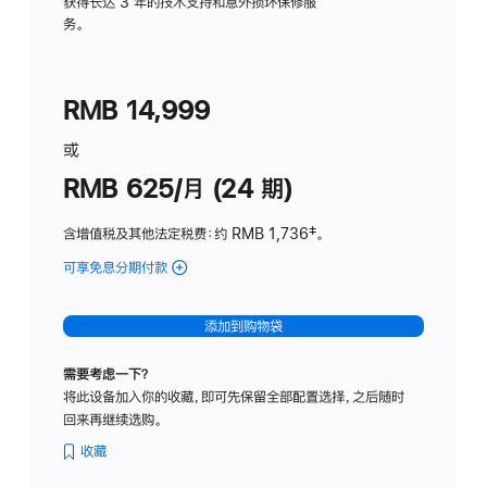
务
获得长达 3 年的技术支持和意外损坏保修服
务。
计
划
(适
RMB 14,999
用
于
或
Studio
RMB 625/月 (24 期)
Display
含增值税及其他法定税费
：约 RMB 1,736
脚
‡。
注
可享免息分期付款
(Studio
Display
-
添加到购物袋
标
准
需要考虑一下？
玻
将此设备加入你的收藏，即可先保留全部配置选择，之后随时
璃
回来再继续选购。
面
板
收藏
-