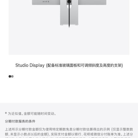
Studio Display (配备标准玻璃面板和可调倾斜度及高度的支架)
网
脚
‡ 为近似值。金额可能随时间变动。
注
页
分期付款服务的条件
页
上述所示分期付款金额仅为使用特定期数免息分期付款估算得出的示例 (仅显示整数数
脚
额，未显示小数点以后的金额)，实际支付金额以银行、花呗或微信分付账单为准。上述分