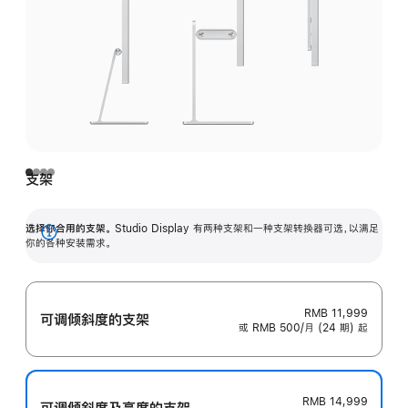
支架
选择你合用的支架。
Studio Display 有两种支架和一种支架转换器可选，以满足
展
你的各种安装需求。
开
RMB 11,999
可调倾斜度的支架
或 RMB 500/月 (24 期) 起
RMB 14,999
可调倾斜度及高‍度的支‍架