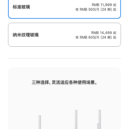
RMB 11,999
起
标准玻璃
或 RMB 500/月 (24 期) 起
RMB 14,499
起
纳米纹理玻璃
或 RMB 605/月 (24 期) 起
三种选择，灵活适应各种使用场景。
标