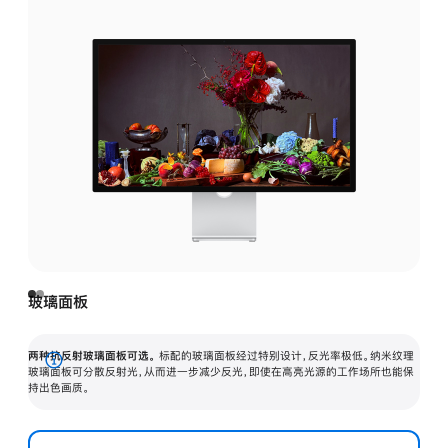
玻璃面板
两种抗反射玻璃面板可选。
标配的玻璃面板经过特别设计，反光率极低。纳米纹理
展
玻璃面板可分散反射光，从而进一步减少反光，即使在高亮光源的工作场所也能保
持出色画质。
开