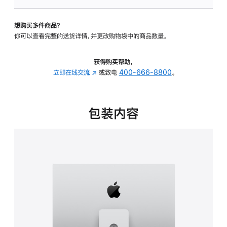
可
调
想购买多件商品？
倾
你可以查看完整的送货详情，并更改购物袋中的商品数量。
斜
度
及
获得购买帮助，
高
立即在线交流
(在
或致电
400-666-8800
。
度
新
的
窗
支
口
包装内容
架
中
的
打
分
开)
期
付
款
选
项)