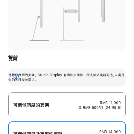
支架
选择你合用的支架。
Studio Display 有两种支架和一种支架转换器可选，以满足
展
你的各种安装需求。
开
RMB 11,999
可调倾斜度的支架
或 RMB 500/月 (24 期) 起
RMB 14,999
可调倾斜度及高‍度的支‍架