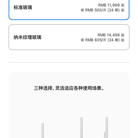
RMB 11,999
起
标准玻璃
或 RMB 500/月 (24 期) 起
RMB 14,499
起
纳米纹理玻璃
或 RMB 605/月 (24 期) 起
三种选择，灵活适应各种使用场景。
标