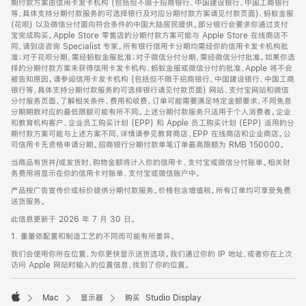
期付款方案由信用卡发卡机构 (包括但不限于招商银行、中国建设银行、中国工商银行
等，具体支持分期付款服务的可选择银行及对应分期付款方案请见付款页面)、蚂蚁金服
(花呗) 以及微信分付面向符合条件的中国大陆居民提供。部分银行会要求你通过支付
宝完成购买。Apple Store 零售店的分期付款方案可能与 Apple Store 在线商店不
同，请到店咨询 Specialist 专家。所有银行信用卡分期均需经你的信用卡发卡机构批
准；对于花呗分期，需经蚂蚁金服批准；对于微信分付分期，需经微信分付批准。如果你选
择的分期付款方案未获得信用卡发卡机构、蚂蚁金服或微信分付的批准，Apple 将不会
被告知原因。请参阅信用卡发卡机构 (包括但不限于招商银行、中国建设银行、中国工商
银行等，具体支持分期付款服务的可选择银行请见付款页面) 网站、支付宝网站和微信
分付服务页面，了解相关条件、费用和收费。订单可能需要满足特定金额要求，不同免息
分期期数对应的最低限额可能有所不同。上述分期付款服务只适用于个人消费者。企业
和教育机构客户、企业员工购买计划 (EPP) 和 Apple 员工购买计划 (EPP) 适用的分
期付款方案可能与上述方案不同，详情请参见教育商店、EPP 在线商店和企业商店。公
司信用卡无资格申请分期。招商银行分期付款单笔订单最高限额为 RMB 150000。
当商品有货并/或发货时，购物金额将计入你的信用卡、支付宝或微信分付账单。相关财
务费用将显示在你的信用卡对账单、支付宝或微信账户中。
产品按广告宣传价或标价提供分期付款服务。价格包含增值税。所有订单均可享受免费
送货服务。
此信息更新于 2026 年 7 月 30 日。
1. 重量依配置和制造工艺的不同而可能有所差异。
我们会使用你所在位置，为你更快显示送货选项。我们通过你的 IP 地址，或者你在上次
访问 Apple 网站时输入的位置信息，找到了你的位置。
Mac
显示器
购买 Studio Display