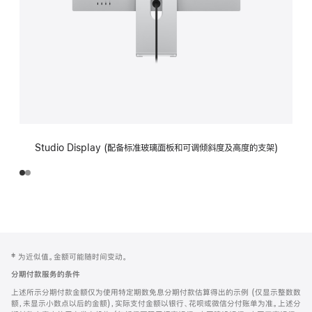
Studio Display (配备标准玻璃面板和可调倾斜度及高度的支架)
网
脚
‡ 为近似值。金额可能随时间变动。
注
页
分期付款服务的条件
页
上述所示分期付款金额仅为使用特定期数免息分期付款估算得出的示例 (仅显示整数数
脚
额，未显示小数点以后的金额)，实际支付金额以银行、花呗或微信分付账单为准。上述分