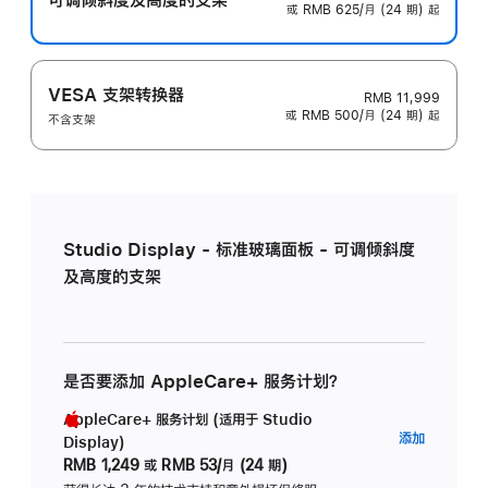
或 RMB 625/月 (24 期) 起
VESA 支架转换器
RMB 11,999
或 RMB 500/月 (24 期) 起
不含支架
Studio Display - 标准玻璃面板 - 可调倾斜度
及高度的支架
是否要添加 AppleCare+ 服务计划？
AppleCare+ 服务计划 (适用于 Studio
AppleC
添加
Display)
服
RMB 1,249
或
RMB 53/月 (24 期)