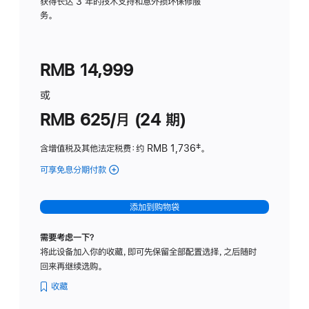
务
获得长达 3 年的技术支持和意外损坏保修服
务。
计
划
(适
RMB 14,999
用
于
或
Studio
RMB 625/月 (24 期)
Display
含增值税及其他法定税费
：约 RMB 1,736
脚
‡。
注
可享免息分期付款
(Studio
Display
-
添加到购物袋
标
准
需要考虑一下？
玻
将此设备加入你的收藏，即可先保留全部配置选择，之后随时
璃
回来再继续选购。
面
板
收藏
-