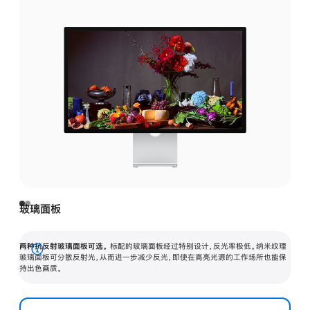
玻璃面板
两种抗反射玻璃面板可选。
标配的玻璃面板经过特别设计，反光率极低。纳米纹理
展
玻璃面板可分散反射光，从而进一步减少反光，即使在高亮光源的工作场所也能保
持出色画质。
开