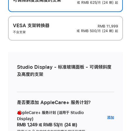
或 RMB 625/月 (24 期) 起
VESA 支架转换器
RMB 11,999
或 RMB 500/月 (24 期) 起
不含支架
Studio Display - 标准玻璃面板 - 可调倾斜度
及高度的支架
是否要添加 AppleCare+ 服务计划？
AppleCare+ 服务计划 (适用于 Studio
AppleC
添加
Display)
服
RMB 1,249
或
RMB 53/月 (24 期)