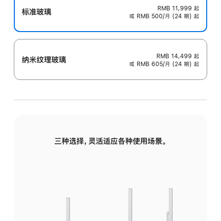
RMB 11,999
起
标准玻璃
或 RMB 500/月 (24 期) 起
RMB 14,499
起
纳米纹理玻璃
或 RMB 605/月 (24 期) 起
三种选择，灵活适应各种使用场景。
标