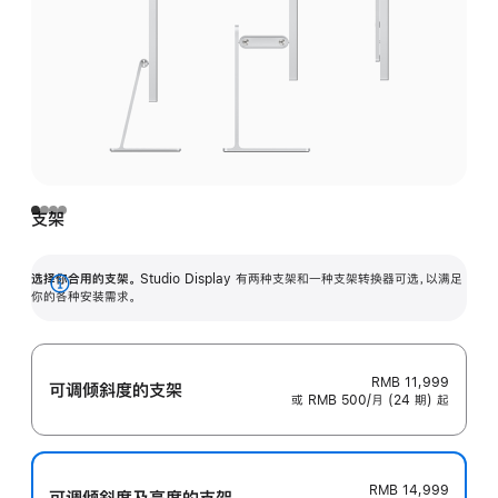
支架
选择你合用的支架。
Studio Display 有两种支架和一种支架转换器可选，以满足
展
你的各种安装需求。
开
RMB 11,999
可调倾斜度的支架
或 RMB 500/月 (24 期) 起
RMB 14,999
可调倾斜度及高‍度的支‍架