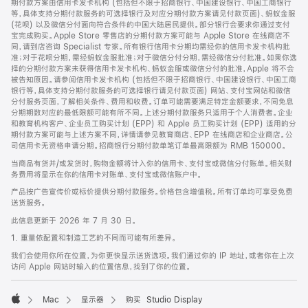
期付款方案由信用卡发卡机构 (包括但不限于招商银行、中国建设银行、中国工商银行
等，具体支持分期付款服务的可选择银行及对应分期付款方案请见付款页面)、蚂蚁金服
(花呗) 以及微信分付面向符合条件的中国大陆居民提供。部分银行会要求你通过支付
宝完成购买。Apple Store 零售店的分期付款方案可能与 Apple Store 在线商店不
同，请到店咨询 Specialist 专家。所有银行信用卡分期均需经你的信用卡发卡机构批
准；对于花呗分期，需经蚂蚁金服批准；对于微信分付分期，需经微信分付批准。如果你选
择的分期付款方案未获得信用卡发卡机构、蚂蚁金服或微信分付的批准，Apple 将不会
被告知原因。请参阅信用卡发卡机构 (包括但不限于招商银行、中国建设银行、中国工商
银行等，具体支持分期付款服务的可选择银行请见付款页面) 网站、支付宝网站和微信
分付服务页面，了解相关条件、费用和收费。订单可能需要满足特定金额要求，不同免息
分期期数对应的最低限额可能有所不同。上述分期付款服务只适用于个人消费者。企业
和教育机构客户、企业员工购买计划 (EPP) 和 Apple 员工购买计划 (EPP) 适用的分
期付款方案可能与上述方案不同，详情请参见教育商店、EPP 在线商店和企业商店。公
司信用卡无资格申请分期。招商银行分期付款单笔订单最高限额为 RMB 150000。
当商品有货并/或发货时，购物金额将计入你的信用卡、支付宝或微信分付账单。相关财
务费用将显示在你的信用卡对账单、支付宝或微信账户中。
产品按广告宣传价或标价提供分期付款服务。价格包含增值税。所有订单均可享受免费
送货服务。
此信息更新于 2026 年 7 月 30 日。
1. 重量依配置和制造工艺的不同而可能有所差异。
我们会使用你所在位置，为你更快显示送货选项。我们通过你的 IP 地址，或者你在上次
访问 Apple 网站时输入的位置信息，找到了你的位置。
Mac
显示器
购买 Studio Display