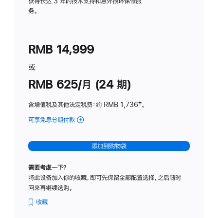
务
获得长达 3 年的技术支持和意外损坏保修服
务。
计
划
(适
RMB 14,999
用
于
或
Studio
RMB 625/月 (24 期)
Display
含增值税及其他法定税费
：约 RMB 1,736
脚
‡。
注
可享免息分期付款
(Studio
Display
-
添加到购物袋
标
准
需要考虑一下？
玻
将此设备加入你的收藏，即可先保留全部配置选择，之后随时
璃
回来再继续选购。
面
板
收藏
-