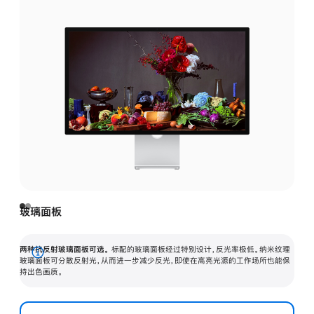
玻璃面板
两种抗反射玻璃面板可选。
标配的玻璃面板经过特别设计，反光率极低。纳米纹理
展
玻璃面板可分散反射光，从而进一步减少反光，即使在高亮光源的工作场所也能保
持出色画质。
开