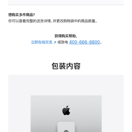
可
调
想购买多件商品？
倾
你可以查看完整的送货详情，并更改购物袋中的商品数量。
斜
度
及
获得购买帮助，
高
立即在线交流
(在
或致电
400-666-8800
。
度
新
的
窗
支
口
包装内容
架
中
的
打
分
开)
期
付
款
选
项)