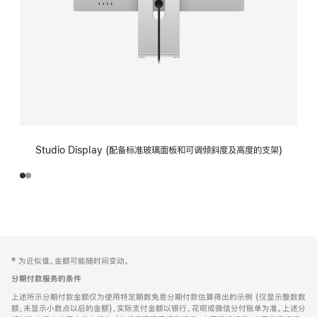
Studio Display (配备标准玻璃面板和可调倾斜度及高度的支架)
网
脚
‡ 为近似值。金额可能随时间变动。
注
页
分期付款服务的条件
页
上述所示分期付款金额仅为使用特定期数免息分期付款估算得出的示例 (仅显示整数数
脚
额，未显示小数点以后的金额)，实际支付金额以银行、花呗或微信分付账单为准。上述分